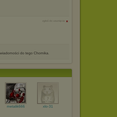
zgłoś do usunięcia
iadomości do tego Chomika.
metalik666
xlo-31