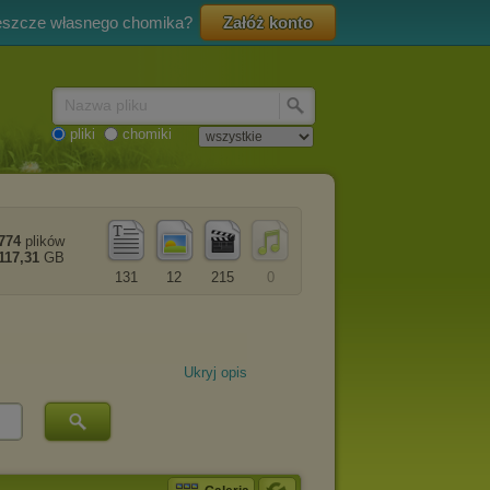
eszcze własnego chomika?
Załóż konto
Nazwa pliku
pliki
chomiki
774
plików
117,31
GB
131
12
215
0
Ukryj opis