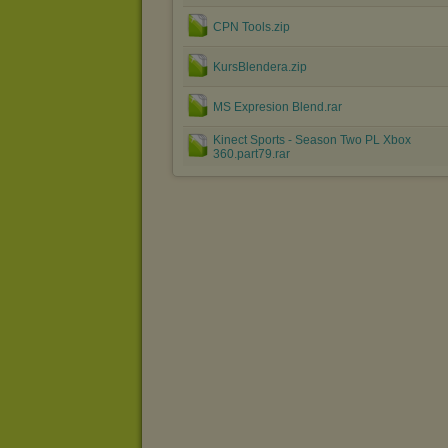
CPN Tools.zip
KursBlendera.zip
MS Expresion Blend.rar
Kinect Sports - Season Two PL Xbox
360.part79.rar