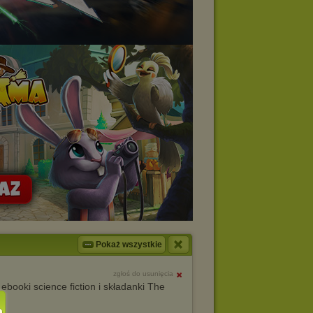
Pokaż wszystkie
zgłoś do usunięcia
ooki science fiction i składanki The