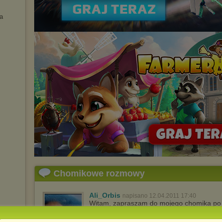
a
Chomikowe rozmowy
Ali_Orbis
napisano 12.04.2011 17:40
Witam, zapraszam do mojego chomika po eb
best ...ever!