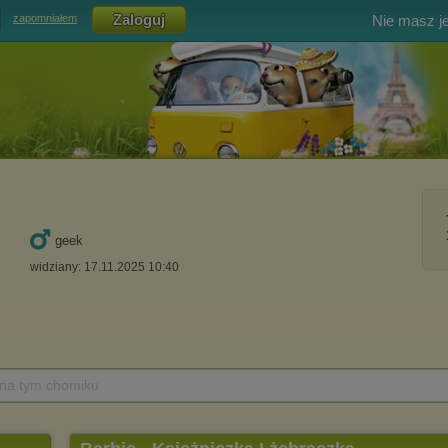
Nie masz j
zapomniałem
geek
widziany: 17.11.2025 10:40
 na tym chomiku