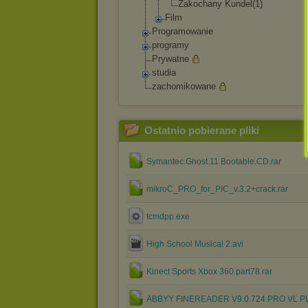
Zakochany Kundel(1)
Film
Programowanie
programy
Prywatne
studia
zachomikowane
Ostatnio pobierane pliki
Symantec.Ghost.11.Bootable.CD.rar
mikroC_PRO_for_PIC_v.3.2+crack.rar
tcmdpp.exe
High School Musical 2.avi
Kinect Sports Xbox 360.part78.rar
ABBYY FINEREADER V9.0.724 PRO VL PL