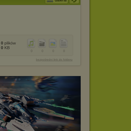
Galeria
0
plików
0
KB
0
0
0
0
bezpośredni link do folderu