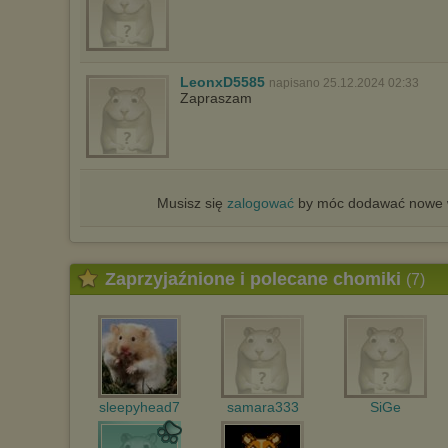
LeonxD5585
napisano 25.12.2024 02:33
Zapraszam
Musisz się
zalogować
by móc dodawać nowe w
Zaprzyjaźnione i polecane chomiki
(7)
sleepyhead7
samara333
SiGe