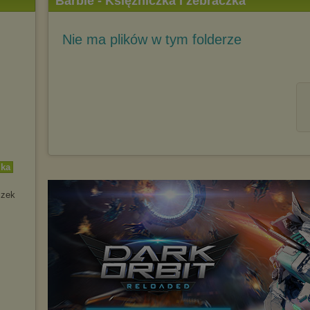
Barbie - Księżniczka I żebraczka
Nie ma plików w tym folderze
zka
czek