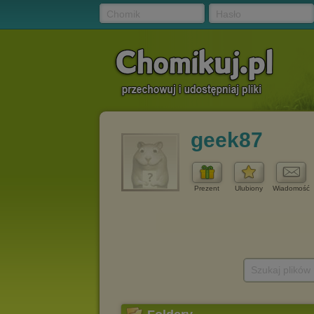
Chomik
Hasło
geek87
Prezent
Ulubiony
Wiadomość
Szukaj plików