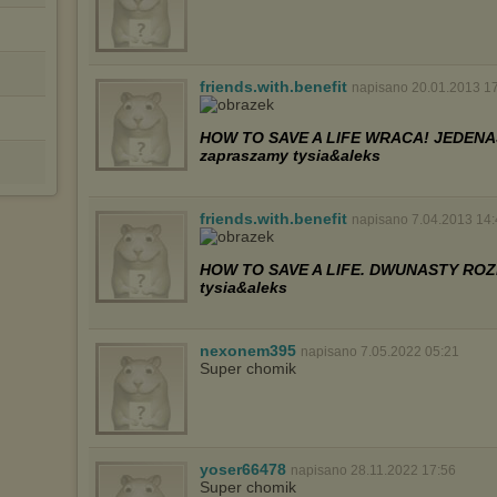
dokonując odpowiednich zmian w ustawieniach przeglądarki
internetowej.
Pełną informację na ten temat znajdziesz pod adresem
http://chomikuj.pl/PolitykaPrywatnosci.aspx
.
friends.with.benefit
napisano 20.01.2013 1
HOW TO SAVE A LIFE WRACA! JEDENA
zapraszamy tysia&aleks
friends.with.benefit
napisano 7.04.2013 14
HOW TO SAVE A LIFE. DWUNASTY ROZD
tysia&aleks
nexonem395
napisano 7.05.2022 05:21
Super chomik
yoser66478
napisano 28.11.2022 17:56
Super chomik