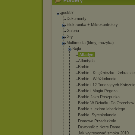
Foldery
geek87
Dokumenty
Elektronika + Mikrokontrolery
Galeria
Gry
Multimedia (filmy, muzyka)
Bajki
Alladyn
Atlantyda
Barbie
Barbie - Księżniczka I żebraczk
Barbie - Wróżkolandi
a
Barbie i 12 Tanczących Księżni
Barbie i Magia Pegaza
Barbie Jako Roszpunka
Barbie W Dziadku Do Orzechow
Barbie z jeziora labedziego
Barbie. Syrenkoland
ia
Domowe Przedszkole
Dzwonnik z Notre Dame
Jak wytresować smoka 2010