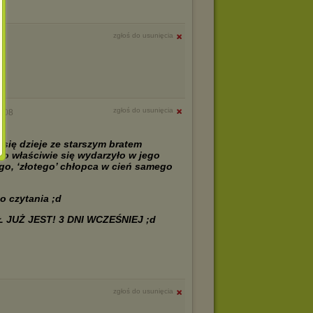
zgłoś do usunięcia
zgłoś do usunięcia
0:08
o się dzieje ze starszym bratem
Co właściwie się wydarzyło w jego
ego, ‘złotego’ chłopca w cień samego
o czytania ;d
 JUŻ JEST! 3 DNI WCZEŚNIEJ ;d
zgłoś do usunięcia