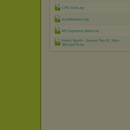
CPN Tools.zip
KursBlendera.zip
MS Expresion Blend.rar
Kinect Sports - Season Two PL Xbox
360.part79.rar