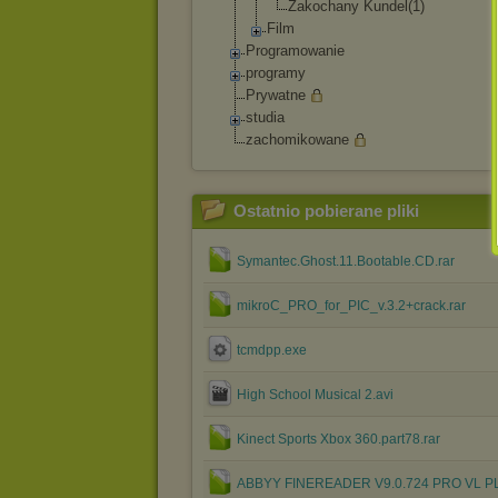
Zakochany Kundel(1)
Film
Programowanie
programy
Prywatne
studia
zachomikowane
Ostatnio pobierane pliki
Symantec.Ghost.11.Bootable.CD.rar
mikroC_PRO_for_PIC_v.3.2+crack.rar
tcmdpp.exe
High School Musical 2.avi
Kinect Sports Xbox 360.part78.rar
ABBYY FINEREADER V9.0.724 PRO VL PL