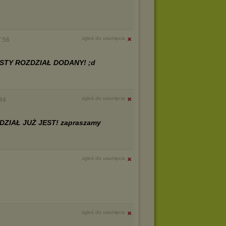
zgłoś do usunięcia
7:56
STY ROZDZIAŁ DODANY! ;d
zgłoś do usunięcia
:44
ZIAŁ JUŻ JEST! zapraszamy
zgłoś do usunięcia
zgłoś do usunięcia