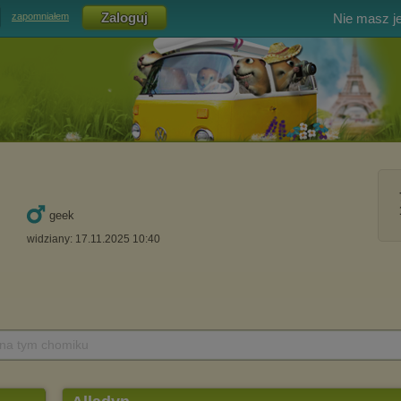
Nie masz j
zapomniałem
geek
widziany: 17.11.2025 10:40
 na tym chomiku