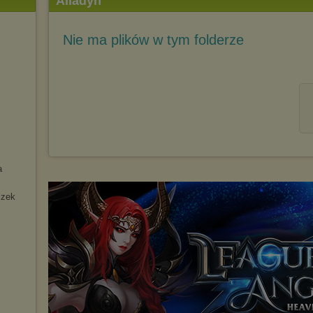
Alladyn
Nie ma plików w tym folderze
a
czek