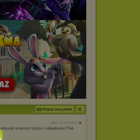
Pokaż wszystkie
zgłoś do usunięcia
ooki science fiction i składanki The