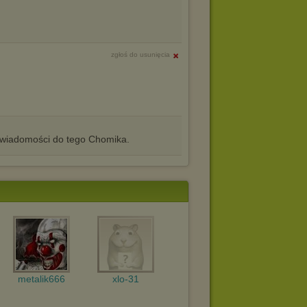
zgłoś do usunięcia
iadomości do tego Chomika.
metalik666
xlo-31