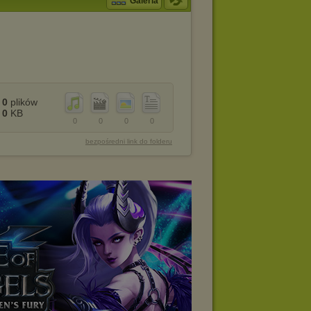
Galeria
0
plików
0
KB
0
0
0
0
bezpośredni link do folderu