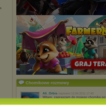
a
Chomikowe rozmowy
Ali_Orbis
napisano 12.04.2011 17:40
Witam, zapraszam do mojego chomika po eb
best ...ever!