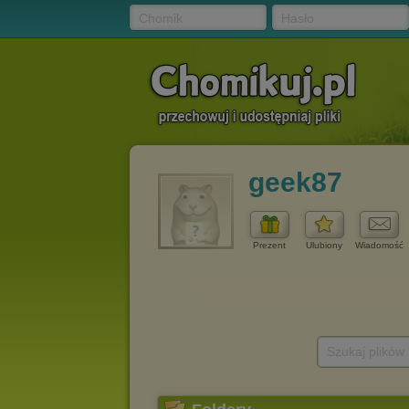
Chomik
Hasło
geek87
Prezent
Ulubiony
Wiadomość
Szukaj plików