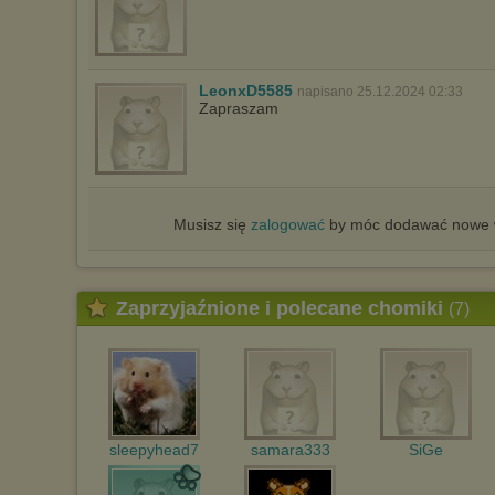
LeonxD5585
napisano 25.12.2024 02:33
Zapraszam
Musisz się
zalogować
by móc dodawać nowe w
Zaprzyjaźnione i polecane chomiki
(7)
sleepyhead7
samara333
SiGe