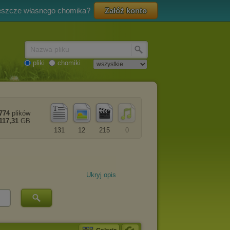
eszcze własnego chomika?
Załóż konto
Nazwa pliku
pliki
chomiki
774
plików
117,31
GB
131
12
215
0
Ukryj opis