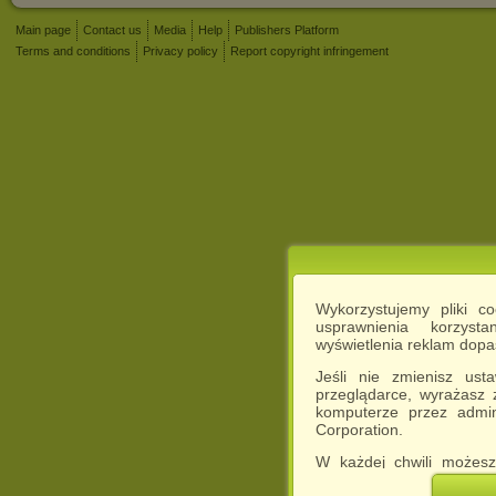
Main page
Contact us
Media
Help
Publishers Platform
Terms and conditions
Privacy policy
Report copyright infringement
Wykorzystujemy pliki c
usprawnienia korzyst
wyświetlenia reklam dop
Jeśli nie zmienisz ust
przeglądarce, wyrażasz
komputerze przez admin
Corporation.
W każdej chwili możesz
cookies w swojej przeglą