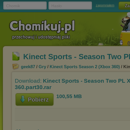
Chomik
Hasło
zapomniałem
Kinect Sports - Season Two P
geek87
/
Gry
/
Kinect Sports Season 2 (Xbox 360)
/ Ki
Download:
Kinect Sports - Season Two PL 
360.part30.rar
100,55 MB
Pobierz