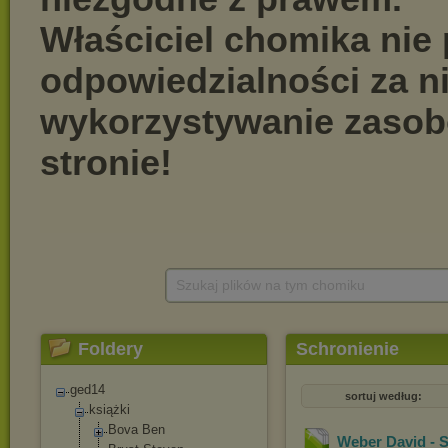
Szukaj plików na tym chomiku
Foldery
Schronienie
ged14
sortuj według:
książki
Bova Ben
Weber David - 