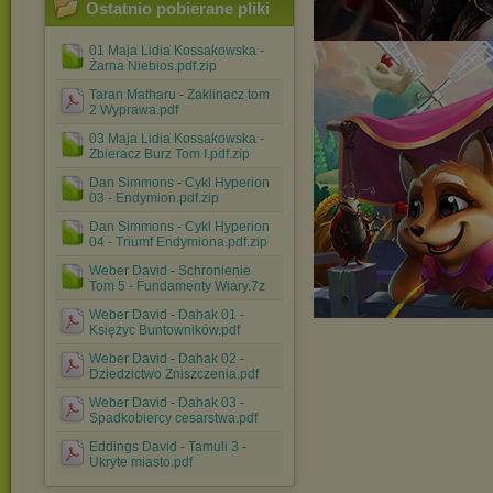
Ostatnio pobierane pliki
01 Maja Lidia Kossakowska -
Żarna Niebios.pdf.zip
Taran Matharu - Zaklinacz tom
2 Wyprawa.pdf
03 Maja Lidia Kossakowska -
Zbieracz Burz Tom I.pdf.zip
Dan Simmons - Cykl Hyperion
03 - Endymion.pdf.zip
Dan Simmons - Cykl Hyperion
04 - Triumf Endymiona.pdf.zip
Weber David - Schronienie
Tom 5 - Fundamenty Wiary.7z
Weber David - Dahak 01 -
Księżyc Buntowników.pdf
Weber David - Dahak 02 -
Dziedzictwo Zniszczenia.pdf
Weber David - Dahak 03 -
Spadkobiercy cesarstwa.pdf
Eddings David - Tamuli 3 -
Ukryte miasto.pdf