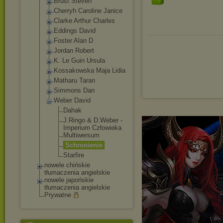
Brust Steven
Cherryh Caroline Janice
Clarke Arthur Charles
Eddings David
Foster Alan D
Jordan Robert
K. Le Guin Ursula
Kossakowska Maja Lidia
Matharu Taran
Simmons Dan
Weber David
Dahak
J.Ringo & D.Weber -
Imperium Człowieka
Multiwersum
Schronienie
Starfire
nowele chińskie
tłumaczenia angielskie
nowele japońskie
tłumaczenia angielskie
Prywatne