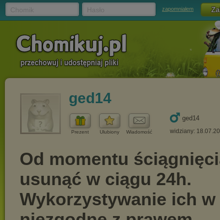
Chomik
Hasło
zapomniałem
ged14
ged14
widziany: 18.07.2
Prezent
Ulubiony
Wiadomość