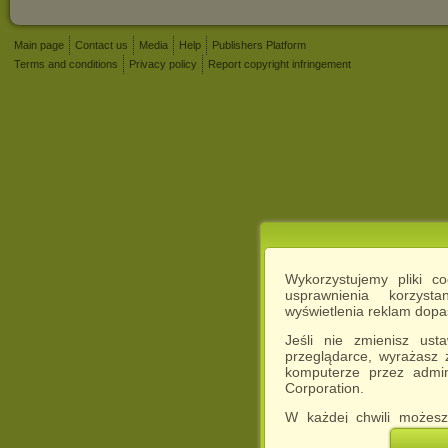
Main page
Contact us
Media
Help
Publishers Platform
Terms and conditions
Privacy policy
Report copyright infringement
Wykorzystujemy pliki c
usprawnienia korzyst
wyświetlenia reklam dop
Jeśli nie zmienisz ust
przeglądarce, wyrażasz
komputerze przez admin
Corporation.
W każdej chwili możesz
cookies w swojej przeglą