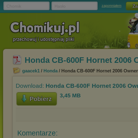
Chomik
Hasło
zapomniałem
Honda CB-600F Hornet 2006 
gaacek1
/
Honda
/ Honda CB-600F Hornet 2006 Owner
Download:
Honda CB-600F Hornet 2006 Own
3,45 MB
Pobierz
Komentarze: