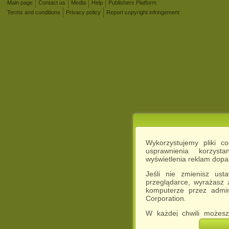
Main page
Contact us
Media
Help
Publishers Platform
Terms and conditions
Privacy policy
Report copyright infringement
Wykorzystujemy pliki c
usprawnienia korzyst
wyświetlenia reklam dop
Jeśli nie zmienisz ust
przeglądarce, wyrażasz
komputerze przez admin
Corporation.
W każdej chwili możesz
cookies w swojej przeglą