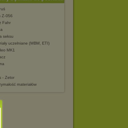
ruś
n Z-056
z Fahr
da
a seksu
riały uczelniane (MBM, ETI)
deo MK1
acz
na
 - Zetor
zymałość materiałów