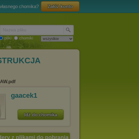
 własnego chomika?
Załóż konto
Nazwa pliku
pliki
chomiki
INSTRUKCJA
RAW.pdf
gaacek1
Idź do chomika
dery z plikami do pobrania