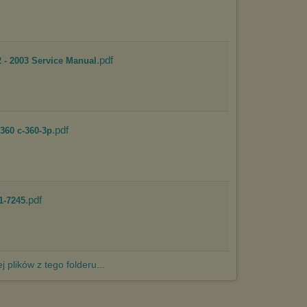
http://chomikuj.pl/PolitykaPrywatnosci.aspx
.
.pdf
 - 2003 Service Manual
.pdf
360 c-360-3p
.pdf
1-7245
j plików z tego folderu...