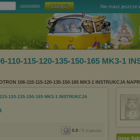
Nie masz jeszcze
zapomniałem
-110-115-120-135-150-165 MK3-1 
OTRON 106-110-115-120-135-150-165 MK3-1 INSTRUKCJA NAP
15-120-135-150-165 MK3-1 INSTRUKCJA
B
0.0
/
5
(
0
głosów)
Inne fol