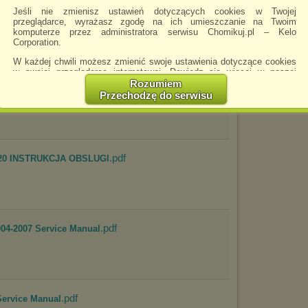
Jeśli nie zmienisz ustawień dotyczących cookies w Twojej
.pdf
przeglądarce, wyrażasz zgodę na ich umieszczanie na Twoim
komputerze przez administratora serwisu Chomikuj.pl – Kelo
Corporation.
W każdej chwili możesz zmienić swoje ustawienia dotyczące cookies
w swojej przeglądarce internetowej. Dowiedz się więcej w naszej
Polityce Prywatności -
http://chomikuj.pl/PolitykaPrywatnosci.aspx
.
Rozumiem
Przechodzę do serwisu
Jednocześnie informujemy że zmiana ustawień przeglądarki może
spowodować ograniczenie korzystania ze strony Chomikuj.pl.
W przypadku braku twojej zgody na akceptację cookies niestety
prosimy o opuszczenie serwisu chomikuj.pl.
.pdf
120 INSTRUKCJA OBSLUGI
Wykorzystanie plików cookies
przez
Zaufanych Partnerów
(dostosowanie reklam do Twoich potrzeb, analiza skuteczności działań
marketingowych).
Wyrażenie sprzeciwu spowoduje, że wyświetlana Ci reklama nie
będzie dopasowana do Twoich preferencji, a będzie to reklama
wyświetlona przypadkowo.
.pdf
4-2007 Service Manual
Istnieje możliwość zmiany ustawień przeglądarki internetowej w
sposób uniemożliwiający przechowywanie plików cookies na
urządzeniu końcowym. Można również usunąć pliki cookies,
dokonując odpowiednich zmian w ustawieniach przeglądarki
internetowej.
.pdf
Service Manual
Pełną informację na ten temat znajdziesz pod adresem