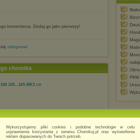
Biało
Bizo
Deut
go komentarza. Dodaj go jako pierwszy!
Hon
Magi
 się
zalogować
Mate
Mon
nabij
tego chomika
Obro
PKM
.rar
00 105...165 MK3
Ursus
Wytr
.pdf
og
Wykorzystujemy pliki cookies i podobne technologie w celu
usprawnienia korzystania z serwisu Chomikuj.pl oraz wyświetlenia
reklam dopasowanych do Twoich potrzeb.