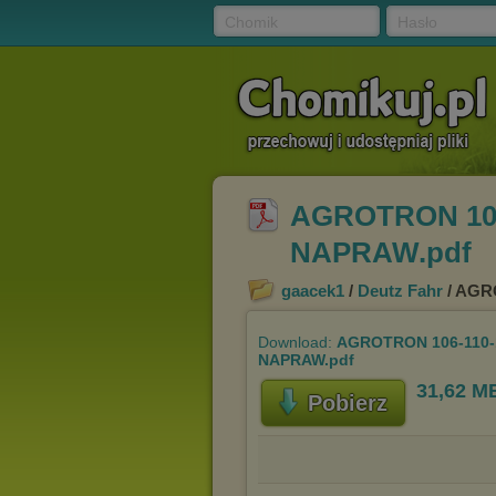
Chomik
Hasło
AGROTRON 106
NAPRAW.pdf
gaacek1
/
Deutz Fahr
/ AGR
Download:
AGROTRON 106-110-1
NAPRAW.pdf
31,62 M
Pobierz