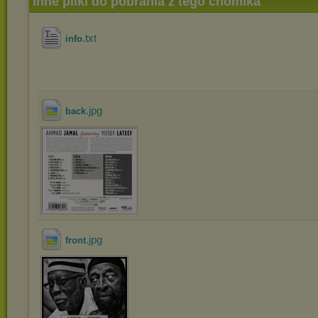
Inne pliki do pobrania z tego chomika
.txt
info
.jpg
back
.jpg
front