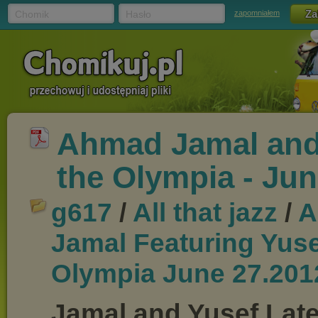
Chomik
Hasło
zapomniałem
Ahmad Jamal and Y
the Olympia - Jun
g617
/
All that jazz
/
A
Jamal Featuring Yusef
Olympia June 27
.201
Jamal and Yusef Latee