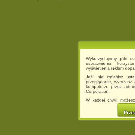
Wykorzystujemy pliki c
usprawnienia korzyst
wyświetlenia reklam dop
Jeśli nie zmienisz ust
przeglądarce, wyrażasz
komputerze przez admin
Corporation.
W każdej chwili możesz
cookies w swojej przeglą
w naszej Pol
Prze
http://chomikuj.pl/Polity
Jednocześnie informuje
może spowodować ogr
Chomikuj.pl.