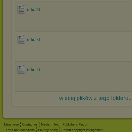
.txt
info
.txt
info
.txt
info
więcej plików z tego folderu..
Main page
Contact us
Media
Help
Publishers Platform
Terms and conditions
Privacy policy
Report copyright infringement