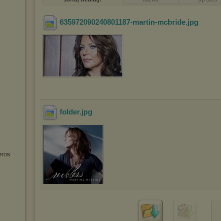
635972090240801187-martin-mcbride
.jpg
folder
.jpg
eros