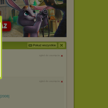
Pokaż wszystkie
zgłoś do usunięcia
zgłoś do usunięcia
[2008]