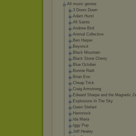
All music genres
3 Doors Down
Adam Hurst
All Saints
Andrew Bird
Animal Collective
Ben Harper
Beyoncé
Black Mountain
Black Stone Cherry
Blue October
Bonnie Raitt
Brian Eno
Cheap Trick
Craig Armstrong
Edward Sharpe and the Magnetic Z
Explosions In The Sky
Gwen Stefani
Hammock
Ida Maria
Iggy Pop
Jeff Healey