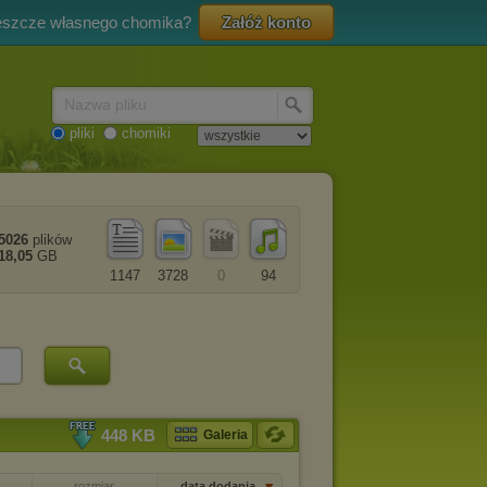
eszcze własnego chomika?
Załóż konto
Nazwa pliku
pliki
chomiki
5026
plików
18,05
GB
1147
3728
0
94
448 KB
Galeria
rozmiar
data dodania