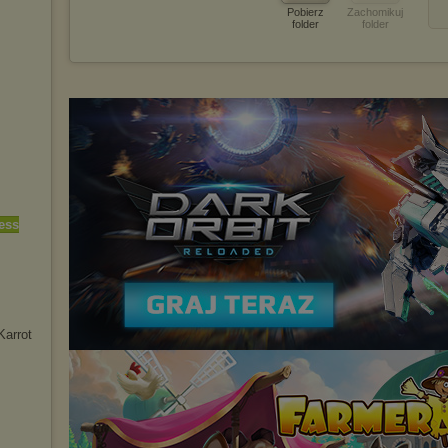
Pobierz
Zachomikuj
folder
folder
ess
Karrot