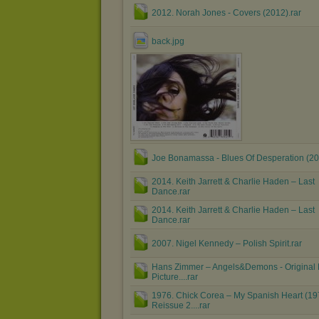
2012. Norah Jones - Covers (2012).rar
back.jpg
Joe Bonamassa - Blues Of Desperation (20
2014. Keith Jarrett & Charlie Haden – Last
Dance.rar
2014. Keith Jarrett & Charlie Haden – Last
Dance.rar
2007. Nigel Kennedy ‎– Polish Spirit.rar
Hans Zimmer ‎– Angels&Demons - Original 
Picture....rar
1976. Chick Corea ‎– My Spanish Heart (19
Reissue 2....rar