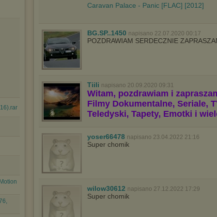
Wyrażenie sprzeciwu spowoduje, że wyświetlana Ci reklama nie
Caravan Palace - Panic [FLAC] [2012]
będzie dopasowana do Twoich preferencji, a będzie to reklama
wyświetlona przypadkowo.
Istnieje możliwość zmiany ustawień przeglądarki internetowej w
BG.SP..1450
napisano 22.07.2020 00:17
sposób uniemożliwiający przechowywanie plików cookies na
POZDRAWIAM SERDECZNIE ZAPRASZAM
urządzeniu końcowym. Można również usunąć pliki cookies,
dokonując odpowiednich zmian w ustawieniach przeglądarki
internetowej.
Pełną informację na ten temat znajdziesz pod adresem
http://chomikuj.pl/PolitykaPrywatnosci.aspx
.
Tiili
napisano 20.09.2020 09:31
Witam, pozdrawiam i zaprasza
Filmy Dokumentalne, Seriale, T
16).rar
Teledyski, Tapety, Emotki i wie
yoser66478
napisano 23.04.2022 21:16
Super chomik
Motion
wilow30612
napisano 27.12.2022 17:29
Super chomik
76,