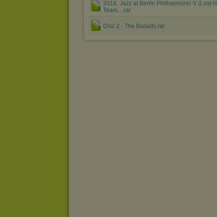
2016. Jazz at Berlin Philharmonic V (Lost H
Tears....rar
Disc 2 - The Ballads.rar