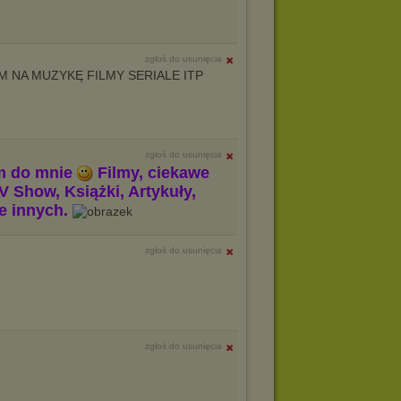
zgłoś do usunięcia
 NA MUZYKĘ FILMY SERIALE ITP
zgłoś do usunięcia
m do mnie
Filmy, ciekawe
V Show, Książki, Artykuły,
le innych.
zgłoś do usunięcia
zgłoś do usunięcia