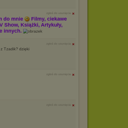
zgłoś do usunięcia
m do mnie
Filmy, ciekawe
V Show, Książki, Artykuły,
le innych.
zgłoś do usunięcia
 z Tzadik? dzięki
zgłoś do usunięcia
zgłoś do usunięcia