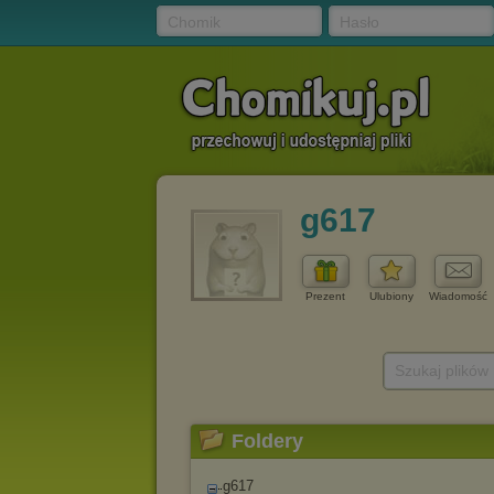
Chomik
Hasło
g617
Prezent
Ulubiony
Wiadomość
Szukaj plików
Foldery
g617