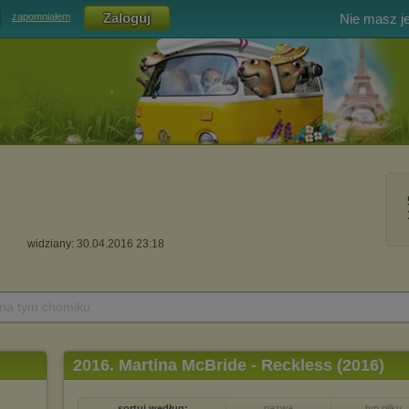
Nie masz j
zapomniałem
widziany: 30.04.2016 23:18
 na tym chomiku
2016. Martina McBride - Reckless (2016)
sortuj według:
nazwa
typ pliku