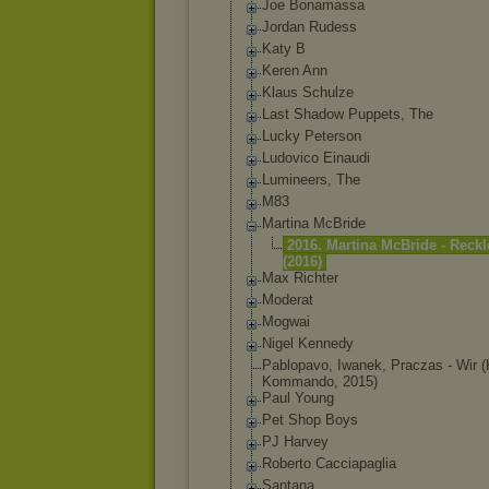
Joe Bonamassa
Jordan Rudess
Katy B ‎
Keren Ann
Klaus Schulze
Last Shadow Puppets, The
Lucky Peterson
Ludovico Einaudi
Lumineers, The
M83
Martina McBride
2016. Martina McBride - Reckl
(2016)
Max Richter
Moderat
Mogwai
Nigel Kennedy
Pablopavo, Iwanek, Praczas - Wir (
Kommando, 2015)
Paul Young
Pet Shop Boys
PJ Harvey
Roberto Cacciapaglia
Santana