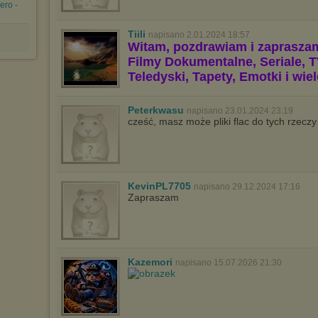
ero -
Tiili
napisano 2.01.2024 18:57
Witam, pozdrawiam i zaprasza
Filmy Dokumentalne, Seriale, T
Teledyski, Tapety, Emotki i wie
Peterkwasu
napisano 23.01.2024 23:19
cześć, masz może pliki flac do tych rzeczy
KevinPL7705
napisano 29.12.2024 17:16
Zapraszam
Kazemori
napisano 15.07.2026 21:30