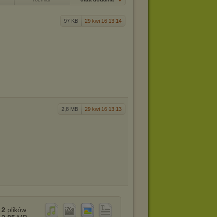
97 KB
29 kwi 16 13:14
2,8 MB
29 kwi 16 13:13
2
plików