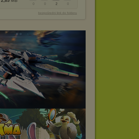
2,85
MB
0
0
2
0
bezpośredni link do folderu