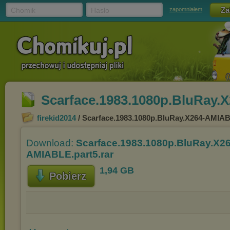
Chomik
Hasło
zapomniałem
Scarface.1983.1080p.BluRay.
firekid2014
/ Scarface.1983.1080p.BluRay.X264-AMIAB
Download:
Scarface.1983.1080p.BluRay.X26
AMIABLE.part5.rar
1,94 GB
Pobierz