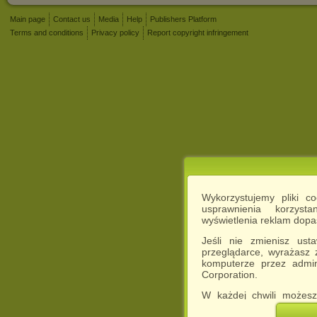
Main page
Contact us
Media
Help
Publishers Platform
Terms and conditions
Privacy policy
Report copyright infringement
Wykorzystujemy pliki c
usprawnienia korzyst
wyświetlenia reklam dop
Jeśli nie zmienisz ust
przeglądarce, wyrażasz
komputerze przez admin
Corporation.
W każdej chwili możesz
cookies w swojej przeglą