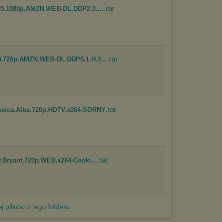
Pełną informację na ten temat znajdziesz pod adresem
.rar
E05.1080p.AMZN.WEB-DL.DDP2.0....
http://chomikuj.pl/PolitykaPrywatnosci.aspx
.
.rar
0.720p.AMZN.WEB-DL.DDP5.1.H.2...
.rar
essica.Alba.720p.HDTV.x264-SORNY
.rar
y.Bryant.720p.WEB.x264-Cooki...
j plików z tego folderu...