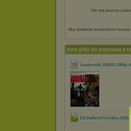
Nie ma jeszcze żadne
Aby dodawać komentarze musisz
Inne pliki do pobrania z 
Loudermilk.S02E01.1080p.
Ed.Stafford.First.Man.S01