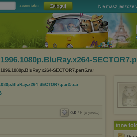
Nie masz jeszcze
zapomniałem
1996.1080p.BluRay.x264-SECTOR7.pa
1996.1080p.BluRay.x264-SECTOR7.part5.rar
080p.BluRay.x264-SECTOR7.part5.rar
B
0.0
/
5
(
0
głosów)
Inne fol
Doku