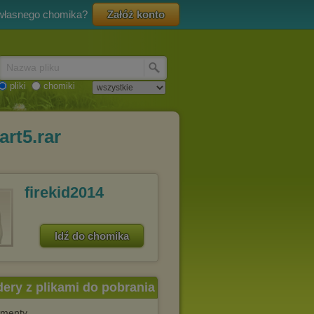
 własnego chomika?
Załóż konto
Nazwa pliku
pliki
chomiki
rt5.rar
firekid2014
Idź do chomika
dery z plikami do pobrania
menty