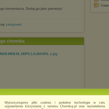
Galer
go komentarza. Dodaj go jako pierwszy!
 się
zalogować
tego chomika
.jpg
AMZN.WEB-DL.DDP5.1.H.264-NTb_s
.rar
E01.1080p.AMZN.WEB-DL.DDP2.0....
Wykorzystujemy pliki cookies i podobne technologie w celu
usprawnienia korzystania z serwisu Chomikuj.pl oraz wyświetlenia