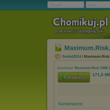
Chomik
Hasło
Maximum.Risk.
firekid2014
/ Maximum.Risk.
Download:
Maximum.Risk.1996.1
171,5 M
Pobierz
Komentarze: