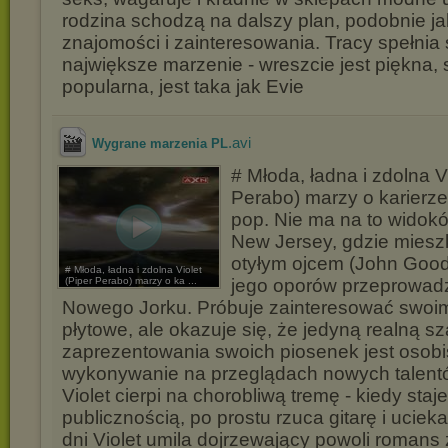
rodzina schodzą na dalszy plan, podobnie j
znajomości i zainteresowania. Tracy spełnia
największe marzenie - wreszcie jest piękna,
popularna, jest taka jak Evie
.avi
Wygrane marzenia PL
# Młoda, ładna i zdolna Vi
Perabo) marzy o karierz
pop. Nie ma na to wido
New Jersey, gdzie miesz
otyłym ojcem (John Goo
# Młoda, ładna i zdolna Violet
(Piper Perabo) marzy o ka ...
jego oporów przeprowadz
Nowego Jorku. Próbuje zainteresować swoim
płytowe, ale okazuje się, że jedyną realną s
zaprezentowania swoich piosenek jest osobi
wykonywanie na przeglądach nowych talen
Violet cierpi na chorobliwą tremę - kiedy staj
publicznością, po prostu rzuca gitarę i uciek
dni Violet umila dojrzewający powoli romans 