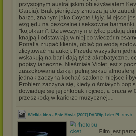
przystojnym australijskim obieżyświatem K
Garcia). Brak pieniędzy zmusza ją do zatrudn
barze, znanym jako Coyote Ugly. Miejsce jes
względu na bezczelne i seksowne barmanki
"kojotkami". Dziewczyny nie tylko podają drin
knajpą i odstawiają w niej co wieczór niesam
Potrafią zrugać klienta, oblać go wodą sodow
zlicytować na aukcji. Przede wszystkim jedn
wskakują na bar i dają tyleż akrobatyczne, 
popisy taneczne. Nieśmiała Violet jest z poc
zaszokowana dziką i pełną seksu atmosferą
jednak zaczyna kochać szalone miejsce i byc
Problem zaczyna się, kiedy o śmiałych popi
dowiaduje się jej chłopak i ojciec, a praca w 
przeszkodą w karierze muzycznej....
.rmvb
Wielkie kino - Epic Movie [2007] DVDRip Lektr PL
Film jest par