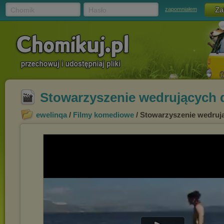
Chomik
Hasło
zapomniałem
Stowarzyszenie wedrujących 
ewelinqa
/
Filmy komediowe
/ Stowarzyszenie wedruj