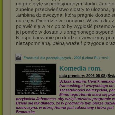
nagrać płytę w profesjonanym studio. Jane n
zupełne przeciwieństwo siostry to ułożona, 
,ambitna dziewczyna, która pragnie dostać 
naukę w Oxfordzie w Londynie. W związku z
pojawić się w NY po to by wygłosić przemowę
jej pomóc w dostaniu upragnionego stypend
Niespodziewanie po drodze dziewczyny prz
niezapomnianą, pełną wrażeń przygodę oraz 
.rmvb
Francuski dla początkujących - 2006 (Lektor PL)
Komedia rom.
data premiery: 2006-06-08 (Świ
Szkoła średnia. Henrik nienawid
francuskiego i wszystkiego co 
szczególności nauczyciela, pan
Komedia rom. data premiery:
2006-06-08 (Świat) Szko ...
Mimo tego Henrik stara się pr
przyjaciela Johannesa, aby wzięli udział w programie 
Dzieje się tak dlatego, że w programie tym bierze udział
dziewczyna, w której Henrik jest zakochany i która jest 
Francuzką.