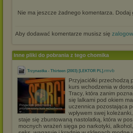
Nie ma jeszcze żadnego komentarza. Dodaj g
Aby dodawać komentarze musisz się
zalogo
Inne pliki do pobrania z tego chomika
.rmvb
Trzynastka - Thirteen (2003) [LEKTOR PL]
Przyjaciółki przechodzą 
kurs wchodzenia w doros
Tracy, która zanim pozna
się lalkami pod okiem 
Przyjaciółki przechodzą
uczennica pozostająca 
przyśpieszony kurs wchodzenia
w ...
wpływem swej koleżanki, 
staje się zbuntowaną nastolatką, która w po
mocnych wrażeń sięga po narkotyki, alkoho
seks, wagaruje i kradnie w sklepach modne u