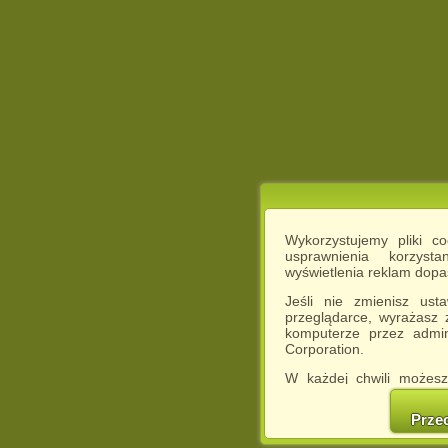
Wykorzystujemy pliki c
usprawnienia korzyst
wyświetlenia reklam dop
Jeśli nie zmienisz ust
przeglądarce, wyrażasz
komputerze przez admin
Corporation.
W każdej chwili możesz
cookies w swojej przeglą
w naszej Pol
Prze
http://chomikuj.pl/Polity