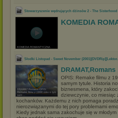
Stowarzyszenie wędrujących dżinsów 2 - The Sisterhood 
KOMEDIA ROM
KOMEDIA ROMANTYCZNA
Słodki Listopad - Sweet November (2001)[DVDRip][Lektor.
DRAMAT,Romans
OPIS: Remake filmu z 19
samym tytule. Historia n
biznesmena, który zakoc
DRAMAT,Romans OPIS:
Remake filmu z 1968 roku o tym
dziewczynie, co miesiąc 
sam ...
kochanków. Każdemu z nich pomaga poradzi
nierozwiązanymi do tej pory problemami emo
Kiedy jednak sama zakochuje się w młodym 