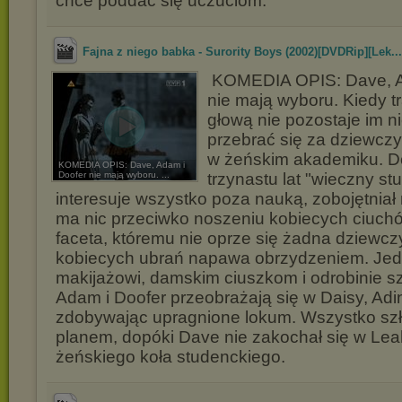
chce poddać się uczuciom.
Fajna z niego babka - Surority Boys (2002)[DVDRip][Lek...
KOMEDIA OPIS: Dave, A
nie mają wyboru. Kiedy t
głową nie pozostaje im ni
przebrać się za dziewcz
w żeńskim akademiku. Do
KOMEDIA OPIS: Dave, Adam i
Doofer nie mają wyboru. ...
trzynastu lat "wieczny st
interesuje wszystko poza nauką, zobojętniał n
ma nic przeciwko noszeniu kobiecych ciuch
faceta, któremu nie oprze się żadna dziewc
kobiecych ubrań napawa obrzydzeniem. Jed
makijażowi, damskim ciuszkom i odrobinie s
Adam i Doofer przeobrażają się w Daisy, Adi
zdobywając upragnione lokum. Wszystko szł
planem, dopóki Dave nie zakochał się w Lea
żeńskiego koła studenckiego.