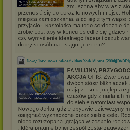
Holy to nastolatka żyjąca na
walizkach. Ze względu na ...
zmuszona aby wraz z sio
przenosić się do coraz to nowych miejsc. Ho
miejsca zamieszkania, a co się z tym wiąże, 
przyjaciół. Nastolatka ma tego serdecznie d
zrobić coś, aby w końcu osiedlić się gdzieś 
czy wymyślenie idealnego faceta i oszukiwani
dobry sposób na osiągnięcie celu?
Nowy Jork, nowa miłość - New York Minute (2004)[DVDRip
FAMILIJNY, PRZYGOD
AKCJA
OPIS: Zwariowana
dwóch sióstr bliźniaczek
mają ze sobą najlepszeg
FAMILIJNY, PRZYGODOWY,
czasów gdy zmarła ich ma
KOMEDIA, AKCJA OPIS: Zwari
...
do siebie natomiast wsp
Nowego Jorku, gdzie obydwie dziewczyny m
osiągnąć wyznaczone przez siebie cele. Rox
nieco roztrzepana ,grająca w zespole rock
, która pragnie by jej zespół został zauważon