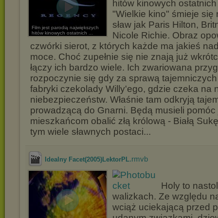
hitów kinowych ostatnich l
"Wielkie kino" śmieje się
sław jak Paris Hilton, Br
Film jest parodią największych
hitów kinowych ostatnich ...
Nicole Richie. Obraz opo
czwórki sierot, z których każde ma jakieś n
moce. Choć zupełnie się nie znają już wkrótc
łączy ich bardzo wiele. Ich zwariowana przy
rozpoczynie się gdy za sprawą tajemniczych 
fabryki czekolady Willy'ego, gdzie czeka na n
niebezpieczeństw. Właśnie tam odkryją taje
prowadzącą do Gnarni. Będą musieli pomóc 
mieszkańcom obalić złą królową - Białą Suk
tym wiele sławnych postaci...
.rmvb
Idealny Facet(2005)LektorPL
Holy to nasto
walizkach. Ze względu n
wciąż uciekającą przed p
udanym związkami, dzie