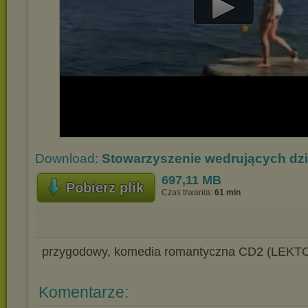
Play
Video
Download:
Stowarzyszenie wedrujących dz
697,11 MB
Pobierz plik
Czas trwania:
61 min
przygodowy, komedia romantyczna CD2 (LEKT
Komentarze: