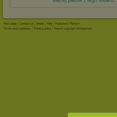
więcej plików z tego folderu..
Main page
Contact us
Media
Help
Publishers Platform
Terms and conditions
Privacy policy
Report copyright infringement