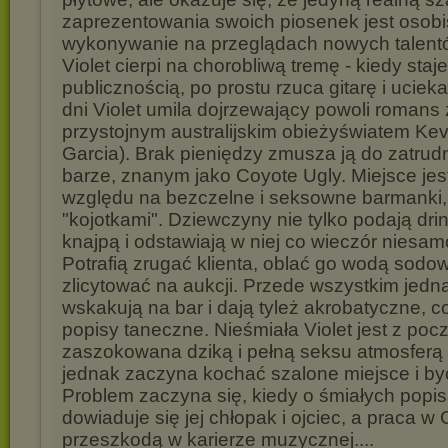
zaprezentowania swoich piosenek jest osobi
wykonywanie na przeglądach nowych talen
Violet cierpi na chorobliwą tremę - kiedy staj
publicznością, po prostu rzuca gitarę i uciek
dni Violet umila dojrzewający powoli romans 
przystojnym australijskim obieżyświatem K
Garcia). Brak pieniędzy zmusza ją do zatrudn
barze, znanym jako Coyote Ugly. Miejsce jes
względu na bezczelne i seksowne barmanki
"kojotkami". Dziewczyny nie tylko podają drin
knajpą i odstawiają w niej co wieczór niesam
Potrafią zrugać klienta, oblać go wodą sodow
zlicytować na aukcji. Przede wszystkim jedn
wskakują na bar i dają tyleż akrobatyczne, 
popisy taneczne. Nieśmiała Violet jest z poc
zaszokowana dziką i pełną seksu atmosferą
jednak zaczyna kochać szalone miejsce i byc
Problem zaczyna się, kiedy o śmiałych popi
dowiaduje się jej chłopak i ojciec, a praca w 
przeszkodą w karierze muzycznej....