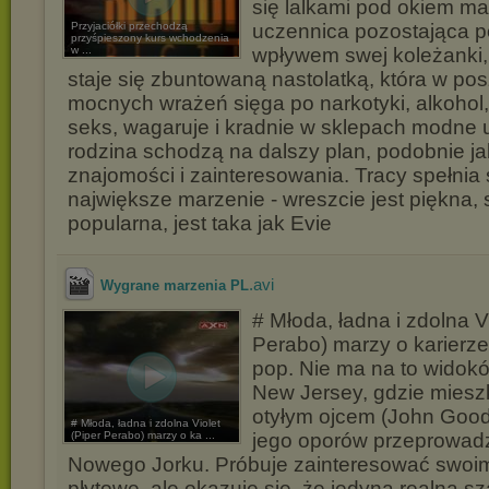
się lalkami pod okiem 
Przyjaciółki przechodzą
uczennica pozostająca 
przyśpieszony kurs wchodzenia
w ...
wpływem swej koleżanki, 
staje się zbuntowaną nastolatką, która w po
mocnych wrażeń sięga po narkotyki, alkoho
seks, wagaruje i kradnie w sklepach modne u
rodzina schodzą na dalszy plan, podobnie j
znajomości i zainteresowania. Tracy spełnia
największe marzenie - wreszcie jest piękna,
popularna, jest taka jak Evie
.avi
Wygrane marzenia PL
# Młoda, ładna i zdolna Vi
Perabo) marzy o karierz
pop. Nie ma na to wido
New Jersey, gdzie miesz
otyłym ojcem (John Goo
# Młoda, ładna i zdolna Violet
(Piper Perabo) marzy o ka ...
jego oporów przeprowadz
Nowego Jorku. Próbuje zainteresować swoim
płytowe, ale okazuje się, że jedyną realną s