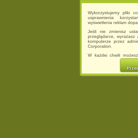
Wykorzystujemy pliki c
usprawnienia korzyst
wyświetlenia reklam dop
Jeśli nie zmienisz ust
przeglądarce, wyrażasz
komputerze przez admin
Corporation.
W każdej chwili możesz
cookies w swojej przeglą
w naszej Pol
Prze
http://chomikuj.pl/Polity
Jednocześnie informuje
może spowodować ogr
Chomikuj.pl.
W przypadku braku twojej
prosimy o opuszczenie se
Wykorzystanie plików c
(dostosowanie reklam do
działań marketingowych).
Wyrażenie sprzeciwu spo
będzie dopasowana do Tw