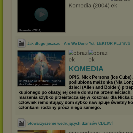
Komedia (2004)
Komedia (2004)
.rmvb
Jak długo jeszcze - Are We Done Yet. LEKTOR PL
KOMEDIA
OPIS. Nick Persons (Ice Cube),
KOMEDIA OPIS. Nick Persons
poślubiona małżonka (Nia Long)
(Ice Cube), jego świeżo poś ...
dzieci (Allen and Bolden) prze
kupionego po okazyjnej cenie domu na przemieściach. 
marzenia szybko przeistacza się w koszmar dla Nicka 
człowiek remontujący dom sybko nawiązuje świetny ko
członkami rodziny prócz niego samego.
.avi
Stowarzyszenie wedrujących dzinsów CD1
przygodowy, komedia r