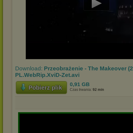
Play
Video
Download:
Przeobrażenie - The Makeover (
PL.WebRip.XviD-Zet.avi
0,91 GB
Pobierz plik
Czas trwania:
92 min