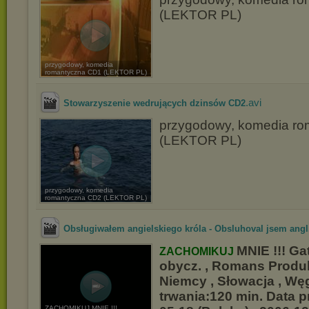
(LEKTOR PL)
przygodowy, komedia
romantyczna CD1 (LEKTOR PL)
.avi
Stowarzyszenie wedrujących dzinsów CD2
przygodowy, komedia r
(LEKTOR PL)
przygodowy, komedia
romantyczna CD2 (LEKTOR PL)
Obsługiwałem angielskiego króla - Obsluhoval jsem angl.
MNIE !!!
Gat
ZACHOMIKUJ
obycz. , Romans Produk
Niemcy , Słowacja , Wę
trwania:120 min. Data p
ZACHOMIKUJ MNIE !!!