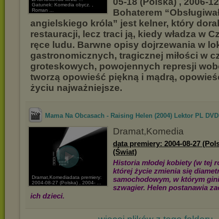
05-18 (Polska) , 2006-12
Gatunek: Komedia obycz. ,
Roman ...
Bohaterem “Obsługiwa
angielskiego króla” jest kelner, który dora
restauracji, lecz traci ją, kiedy władza w 
ręce ludu. Barwne opisy dojrzewania w lo
gastronomicznych, tragicznej miłości w cz
groteskowych, powojennych represji wob
tworzą opowieść piękną i mądrą, opowieś
życiu najważniejsze.
Mama Na Obcasach - Raising Helen (2004) Lektor PL DVD
Dramat,Komedia
data premiery: 2004-08-27 (Pols
(Świat)
Historia młodej kobiety (w tej 
której życie zmienia się diame
Dramat,Komediadata premiery:
samochodowym, w którym ginie 
2004-08-27 (Polska) , 2004- ...
szwagier. Helen postanawia za
ich dzieci.