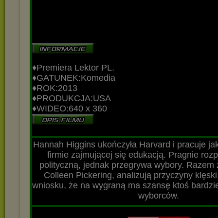
♦Premiera Lektor PL
.
♦GATUNEK:Komedia
♦ROK:2013
♦PRODUKCJA:USA
♦WIDEO:640 x 360
▬▬▬▬▬▬▬▬▬▬▬▬▬▬▬▬▬▬▬▬▬▬▬▬▬▬▬
Hannah Higgins ukończyła Harvard i pracuje ja
firmie zajmującej się edukacją. Pragnie roz
polityczną, jednak przegrywa wybory. Razem 
Colleen Pickering, analizują przyczyny klęsk
wniosku, że na wygraną ma szansę ktoś bardzi
wyborców.
▬▬▬▬▬▬▬▬▬▬▬▬▬▬▬▬▬▬▬▬▬▬▬▬▬▬▬