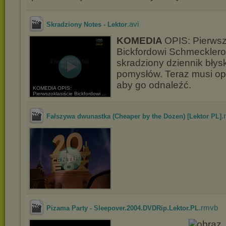
.avi
Skradziony Notes - Lektor
KOMEDIA
OPIS: Pierwsz
Bickfordowi Schmecklero
skradziony dziennik błys
pomysłów. Teraz musi o
aby go odnaleźć.
KOMEDIA OPIS:
Pierwszoklasiście Bickfordowi ...
.
Fałszywa dwunastka (Cheaper by the Dozen) [Lektor PL]
.rmvb
Pizama Party - Sleepover.2004.DVDRip.Lektor.PL