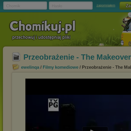
Chomik
Hasło
zapomniałem
Przeobrażenie - The Makeover
ewelinqa
/
Filmy komediowe
/ Przeobrażenie - The Ma