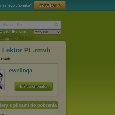
 własnego chomika?
Załóż konto
Nazwa pliku
pliki
chomiki
] Lektor PL.rmvb
L.rmvb
ewelinqa
Idź do chomika
dery z plikami do pobrania
ary