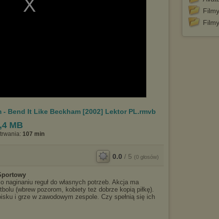
Film
Film
 - Bend It Like Beckham [2002] Lektor PL.rmvb
,4 MB
trwania:
107 min
0.0
/
5
(
0
głosów)
Sportowy
 o naginaniu reguł do własnych potrzeb. Akcja ma
bolu (wbrew pozorom, kobiety też dobrze kopią piłkę).
oisku i grze w zawodowym zespole. Czy spełnią się ich