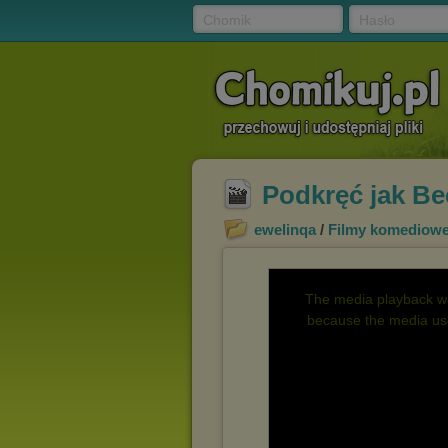
Chomik
Hasło
Podkręć jak Be
ewelinqa
/
Filmy komediow
The media playback wa
because the media use