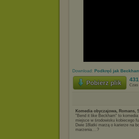
Download:
Podkręć jak Beckham
431
Pobierz plik
Czas 
Komedia obyczajowa, Romans, 
"Bend it like Beckham" to komedia
miejsce w środowisku kobiecego fut
Dwie 18latki marzą o karierze na b
marzenia....?