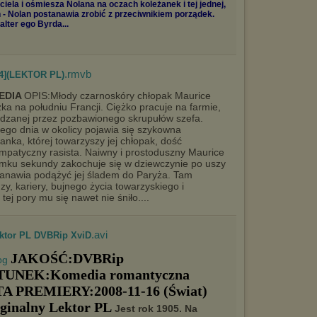
ciela i ośmiesza Nolana na oczach koleżanek i tej jednej,
- Nolan postanawia zrobić z przeciwnikiem porządek.
alter ego Byrda...
.rmvb
004](LEKTOR PL)
EDIA
OPIS:Młody czarnoskóry chłopak Maurice
ka na południu Francji. Ciężko pracuje na farmie,
dzanej przez pozbawionego skrupułów szefa.
go dnia w okolicy pojawia się szykowna
anka, której towarzyszy jej chłopak, dość
mpatyczny rasista. Naiwny i prostoduszny Maurice
mku sekundy zakochuje się w dziewczynie po uszy
tanawia podążyć jej śladem do Paryża. Tam
zy, kariery, bujnego życia towarzyskiego i
tej pory mu się nawet nie śniło....
.avi
ktor PL DVBRip XviD
JAKOŚĆ:DVBRip
UNEK:Komedia romantyczna
A PREMIERY:2008-11-16 (Świat)
ginalny Lektor PL
Jest rok 1905. Na