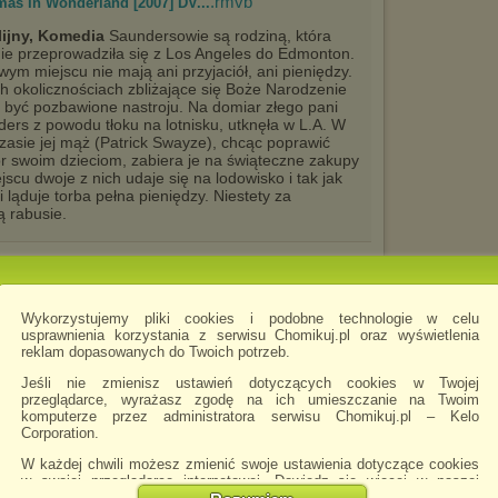
.rmvb
mas In Wonderland [2007] DV...
lijny, Komedia
Saundersowie są rodziną, która
ie przeprowadziła się z Los Angeles do Edmonton.
ym miejscu nie mają ani przyjaciół, ani pieniędzy.
h okolicznościach zbliżające się Boże Narodzenie
być pozbawione nastroju. Na domiar złego pani
ers z powodu tłoku na lotnisku, utknęła w L.A. W
zasie jej mąż (Patrick Swayze), chcąc poprawić
 swoim dzieciom, zabiera je na świąteczne zakupy
cu dwoje z nich udaje się na lodowisko i tak jak
 ląduje torba pełna pieniędzy. Niestety za
ą rabusie.
.rmvb
2006] [DVDrip] [LEKTOR PL] ...
Wykorzystujemy pliki cookies i podobne technologie w celu
usprawnienia korzystania z serwisu Chomikuj.pl oraz wyświetlenia
reklam dopasowanych do Twoich potrzeb.
Jeśli nie zmienisz ustawień dotyczących cookies w Twojej
przeglądarce, wyrażasz zgodę na ich umieszczanie na Twoim
komputerze przez administratora serwisu Chomikuj.pl – Kelo
Corporation.
W każdej chwili możesz zmienić swoje ustawienia dotyczące cookies
w swojej przeglądarce internetowej. Dowiedz się więcej w naszej
Polityce Prywatności -
http://chomikuj.pl/PolitykaPrywatnosci.aspx
.