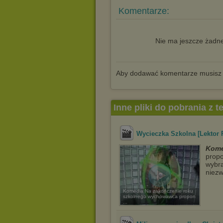
Komentarze:
Nie ma jeszcze żadne
Aby dodawać komentarze musisz
Inne pliki do pobrania z 
Wycieczka Szkolna [Lektor 
Kome
propo
wybra
niezw
Komedia Na zakończenie roku
szkolnego wychowawca propon
...