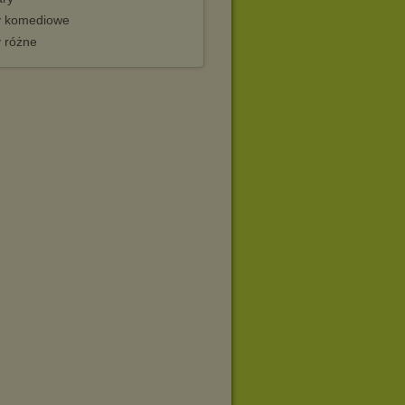
y komediowe
y różne