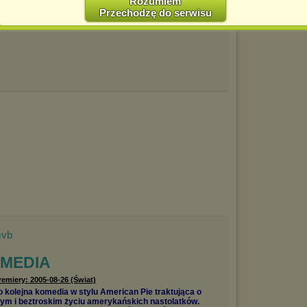
Rozumiem
Przechodzę do serwisu
Jednocześnie informujemy że zmiana ustawień przeglądarki może
spowodować ograniczenie korzystania ze strony Chomikuj.pl.
W przypadku braku twojej zgody na akceptację cookies niestety
prosimy o opuszczenie serwisu chomikuj.pl.
Wykorzystanie plików cookies
przez
Zaufanych Partnerów
(dostosowanie reklam do Twoich potrzeb, analiza skuteczności działań
marketingowych).
Wyrażenie sprzeciwu spowoduje, że wyświetlana Ci reklama nie
będzie dopasowana do Twoich preferencji, a będzie to reklama
wyświetlona przypadkowo.
Istnieje możliwość zmiany ustawień przeglądarki internetowej w
sposób uniemożliwiający przechowywanie plików cookies na
urządzeniu końcowym. Można również usunąć pliki cookies,
dokonując odpowiednich zmian w ustawieniach przeglądarki
internetowej.
Pełną informację na ten temat znajdziesz pod adresem
http://chomikuj.pl/PolitykaPrywatnosci.aspx
.
mvb
MEDIA
remiery: 2005-08-26 (Świat)
o kolejna komedia w stylu American Pie traktująca o
ym i beztroskim życiu amerykańskich nastolatków.