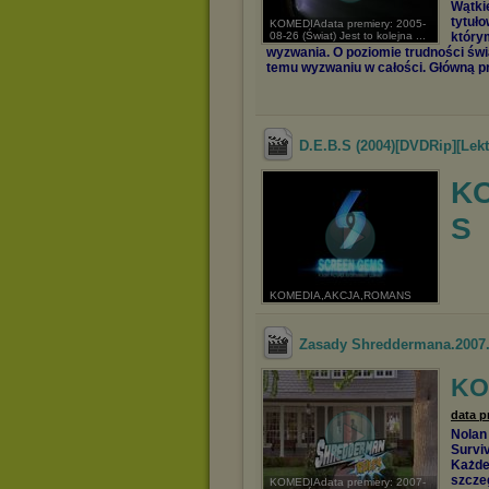
Wątki
tytuł
KOMEDIAdata premiery: 2005-
08-26 (Świat) Jest to kolejna ...
którym
wyzwania. O poziomie trudności świad
temu wyzwaniu w całości. Główną prz
D.E.B.S (2004)[DVDRip][Lekt
K
S
KOMEDIA,AKCJA,ROMANS
Zasady Shreddermana.2007
KO
data p
Nolan
Surviv
Każde
szcze
KOMEDIAdata premiery: 2007-