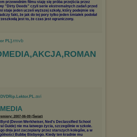
em przewodnim filmu staję się próba przejścia przez
owy "Dirty Deeds" czyli serie ekstremalnych zadań przed
i staje jeden uczeń wyższej szkoły, który podejmie się
czy fakt, że jak do tej pory tylko jeden śmiałek podołał
eszkodą jest to, że czas jest ograniczony.
.rmvb
or PL]
OMEDIA,AKCJA,ROMAN
.avi
.DVDRip.Lektor.PL
MEDIA
remiery: 2007-06-09 (Świat)
 Byrd (Devon Werkheiser, Ned's Declassified School
al Guide) nie ma łatwego życia, szczególnie w szkole.
go dnia jest zaczepiany przez starszych kolegów, a w
gólności Bubbę Bixbyego. Kiedy ten kradnie mu