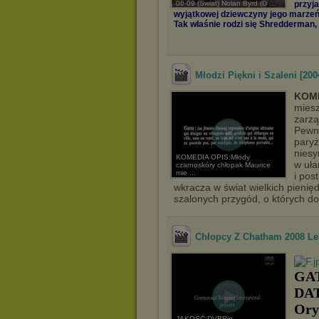
06-09 (Świat) Nolan Byrd (D ...
przyja
wyjątkowej dziewczyny jego marzeń 
Tak właśnie rodzi się Shredderman, 
Młodzi Piękni i Szaleni [2
KOM
miesz
zarzą
Pewne
paryż
niesy
KOMEDIA OPIS:Młody
w uła
czarnoskóry chłopak Maurice
mie ...
i pos
wkracza w świat wielkich pienięd
szalonych przygód, o których do 
Chłopcy Z Chatham 2008 Le
GAT
DAT
Ory
JAKOŚĆ:DVBRip