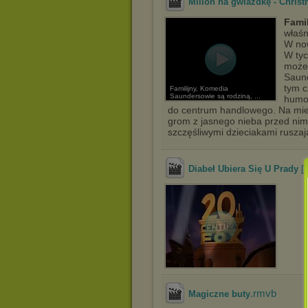
Milion na gwiazdkę - Christ
Fami
właśn
W now
W tyc
może 
Saund
tym c
Familijny, Komedia
Saundersowie są rodziną, ...
humor
do centrum handlowego. Na miejs
grom z jasnego nieba przed nimi
szczęśliwymi dzieciakami ruszaj
Diabeł Ubiera Się U Prady [
.rmvb
Magiczne buty