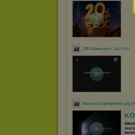
.rmvb
100 Dziewczyn I Ja
.r
Niecne Uczynki[lektor pl]
KO
data p
Jest t
barwn