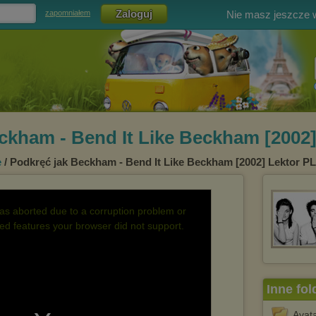
Nie masz jeszcze
zapomniałem
ckham - Bend It Like Beckham [2002
e
/ Podkręć jak Beckham - Bend It Like Beckham [2002] Lektor P
s aborted due to a corruption problem or
d features your browser did not support.
Inne fol
Avat