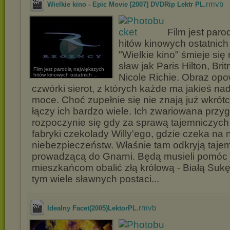
.rmvb
Wielkie kino - Epic Movie [2007] DVDRip Lektr PL
Film jest par
hitów kinowych ostatnich l
"Wielkie kino" śmieje się
sław jak Paris Hilton, Br
Film jest parodią największych
hitów kinowych ostatnich ...
Nicole Richie. Obraz opo
czwórki sierot, z których każde ma jakieś n
moce. Choć zupełnie się nie znają już wkrótc
łączy ich bardzo wiele. Ich zwariowana przy
rozpoczynie się gdy za sprawą tajemniczych 
fabryki czekolady Willy'ego, gdzie czeka na n
niebezpieczeństw. Właśnie tam odkryją taje
prowadzącą do Gnarni. Będą musieli pomóc 
mieszkańcom obalić złą królową - Białą Suk
tym wiele sławnych postaci...
.rmvb
Idealny Facet(2005)LektorPL