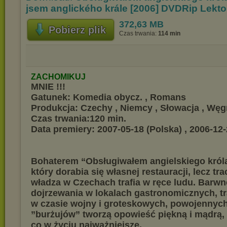
jsem anglického krále [2006] DVDRip Lekt
372,63 MB
Pobierz plik
Czas trwania:
114 min
ZACHOMIKUJ
MNIE !!!
Gatunek: Komedia obycz. , Romans
Produkcja: Czechy , Niemcy , Słowacja , Węg
Czas trwania:120 min.
Data premiery: 2007-05-18 (Polska) , 2006-12-
Bohaterem “Obsługiwałem angielskiego króla”
który dorabia się własnej restauracji, lecz trac
władza w Czechach trafia w ręce ludu. Barwn
dojrzewania w lokalach gastronomicznych, tr
w czasie wojny i groteskowych, powojennych
”burżujów” tworzą opowieść piękną i mądrą,
co w życiu najważniejsze.