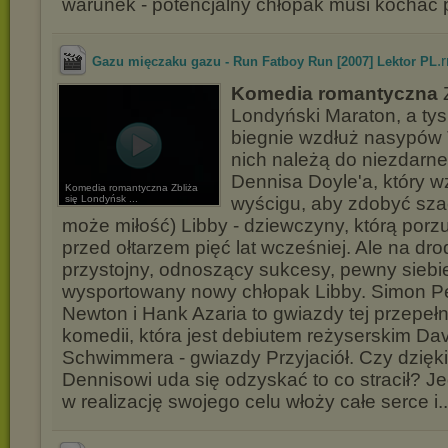
warunek - potencjalny chłopak musi kochać 
.
Gazu mięczaku gazu - Run Fatboy Run [2007] Lektor PL
Komedia romantyczna
Londyński Maraton, a tys
biegnie wzdłuż nasypów 
nich należą do niezdarn
Dennisa Doyle'a, który wz
Komedia romantyczna Zbliża
się Londyńsk ...
wyścigu, aby zdobyć sza
może miłość) Libby - dziewczyny, którą porzu
przed ołtarzem pięć lat wcześniej. Ale na dr
przystojny, odnoszący sukcesy, pewny siebie
wysportowany nowy chłopak Libby. Simon P
Newton i Hank Azaria to gwiazdy tej przepe
komedii, która jest debiutem reżyserskim Da
Schwimmera - gwiazdy Przyjaciół. Czy dzięk
Dennisowi uda się odzyskać to co stracił? J
w realizację swojego celu włoży całe serce i.