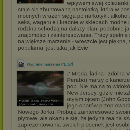
w ...
wpływem swej koleżanki, 
staje się zbuntowaną nastolatką, która w po
mocnych wrażeń sięga po narkotyki, alkoho
seks, wagaruje i kradnie w sklepach modne u
rodzina schodzą na dalszy plan, podobnie j
znajomości i zainteresowania. Tracy spełnia
największe marzenie - wreszcie jest piękna,
popularna, jest taka jak Evie
.avi
Wygrane marzenia PL
# Młoda, ładna i zdolna Vi
Perabo) marzy o karierz
pop. Nie ma na to wido
New Jersey, gdzie miesz
otyłym ojcem (John Goo
# Młoda, ładna i zdolna Violet
(Piper Perabo) marzy o ka ...
jego oporów przeprowadz
Nowego Jorku. Próbuje zainteresować swoim
płytowe, ale okazuje się, że jedyną realną s
zaprezentowania swoich piosenek jest osobi