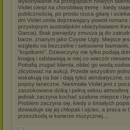
wykonywanie na przeglądach nowych talen
Violet cierpi na chorobliwą tremę - kiedy staj
publicznością, po prostu rzuca gitarę i uciek
dni Violet umila dojrzewający powoli romans 
przystojnym australijskim obieżyświatem K
Garcia). Brak pieniędzy zmusza ją do zatrudn
barze, znanym jako Coyote Ugly. Miejsce jes
względu na bezczelne i seksowne barmanki
"kojotkami". Dziewczyny nie tylko podają drin
knajpą i odstawiają w niej co wieczór niesam
Potrafią zrugać klienta, oblać go wodą sodow
zlicytować na aukcji. Przede wszystkim jedn
wskakują na bar i dają tyleż akrobatyczne, 
popisy taneczne. Nieśmiała Violet jest z poc
zaszokowana dziką i pełną seksu atmosferą
jednak zaczyna kochać szalone miejsce i byc
Problem zaczyna się, kiedy o śmiałych popi
dowiaduje się jej chłopak i ojciec, a praca w 
przeszkodą w karierze muzycznej....