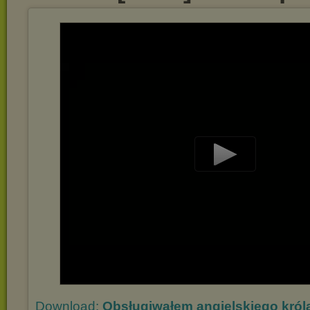
Play
Video
Download:
Obsługiwałem angielskiego król