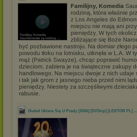
Familijny, Komedia
Saun
rodziną, która właśnie pr
z Los Angeles do Edmo
miejscu nie mają ani przyj
pieniędzy. W tych okolic
Familijny, Komedia
Saundersowie są rodziną, ...
zbliżające się Boże Nar
być pozbawione nastroju. Na domiar złego p
powodu tłoku na lotnisku, utknęła w L.A. W ty
mąż (Patrick Swayze), chcąc poprawić hum
dzieciom, zabiera je na świąteczne zakupy 
handlowego. Na miejscu dwoje z nich udaje 
i tak jak grom z jasnego nieba przed nimi ląd
pieniędzy. Niestety za szczęśliwymi dzieciak
rabusie.
Diabeł Ubiera Się U Prady [2006] [DVDrip] [LEKTOR PL] ..