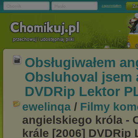
Chomik
Hasło
zapomniałem
Obsługiwałem ang
Obsluhoval jsem a
DVDRip Lektor P
ewelinqa
/
Filmy kom
angielskiego króla -
krále [2006] DVDRip 