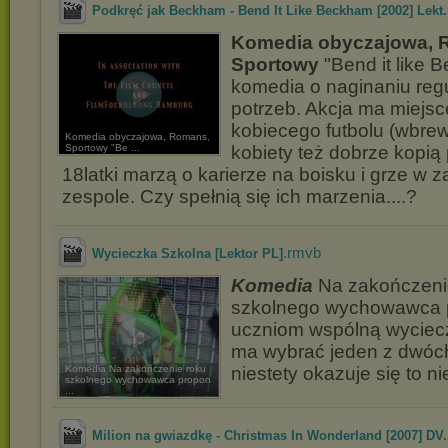
Podkręć jak Beckham - Bend It Like Beckham [2002] Lekt.
Komedia obyczajowa, 
Sportowy
"Bend it like 
komedia o naginaniu reg
potrzeb. Akcja ma miejs
kobiecego futbolu (wbre
Komedia obyczajowa, Romans,
Sportowy "Be ...
kobiety też dobrze kopią 
18latki marzą o karierze na boisku i grze 
zespole. Czy spełnią się ich marzenia....?
.rmvb
Wycieczka Szkolna [Lektor PL]
Komedia
Na zakończeni
szkolnego wychowawca 
uczniom wspólną wyciec
ma wybrać jeden z dwóch
Komedia Na zakończenie roku
niestety okazuje się to n
szkolnego wychowawca propon
...
Milion na gwiazdkę - Christmas In Wonderland [2007] DV.