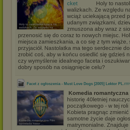
Holy to nasto
walizkach. Ze względu n
wciąż uciekającą przed p
udanym związkami, dzie
Holy to nastolatka żyjąca na
walizkach. Ze względu na ...
zmuszona aby wraz z sio
przenosić się do coraz to nowych miejsc. Ho
miejsca zamieszkania, a co się z tym wiąże, 
przyjaciół. Nastolatka ma tego serdecznie d
zrobić coś, aby w końcu osiedlić się gdzieś 
czy wymyślenie idealnego faceta i oszukiwani
dobry sposób na osiągnięcie celu?
.rm
Facet z ogłoszenia - Must Love Dogs [2005] Lektor PL
Komedia romantyczna
historię 40letniej nauczy
początkowego - w tej roli
Kobieta pragnąc zmienić
samotne życie daje ogło
Komedia romantyczna Film
opowiada histor ...
matrymonialne. Znajduje 