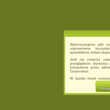
Wykorzystujemy pliki c
usprawnienia korzyst
wyświetlenia reklam dop
Jeśli nie zmienisz ust
przeglądarce, wyrażasz
komputerze przez admin
Corporation.
W każdej chwili możesz
cookies w swojej przeglą
w naszej Pol
Prze
http://chomikuj.pl/Polity
Jednocześnie informuje
może spowodować ogr
Chomikuj.pl.