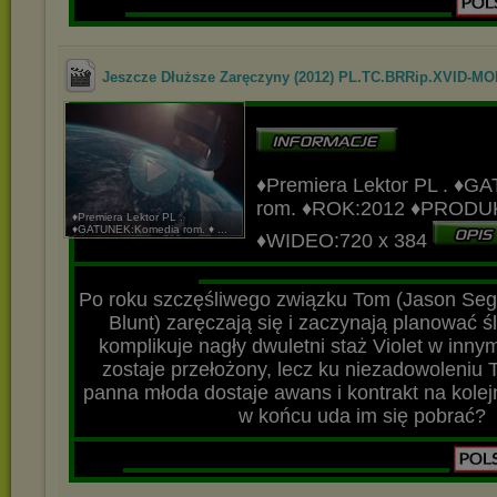
▬▬▬▬▬▬▬▬▬▬▬▬▬▬▬▬▬▬▬▬▬
Jeszcze Dłuższe Zaręczyny (2012) PL.TC.BRRip.XVID-M
♦Premiera Lektor PL
.
♦GA
rom.
♦ROK:2012
♦PRODU
♦Premiera Lektor PL .
♦GATUNEK:Komedia rom. ♦ ...
♦WIDEO:720 x 384
▬▬▬▬▬▬▬▬▬▬▬▬▬▬▬▬▬▬▬▬▬▬▬▬▬▬▬
▬▬▬▬▬▬▬▬▬▬▬▬▬▬▬▬▬▬▬
Po roku szczęśliwego związku Tom (Jason Segel
Blunt) zaręczają się i zaczynają planować 
komplikuje nagły dwuletni staż Violet w inny
zostaje przełożony, lecz ku niezadowoleniu 
panna młoda dostaje awans i kontrakt na kolej
w końcu uda im się pobrać?
▬▬▬▬▬▬▬▬▬▬▬▬▬▬▬▬▬▬▬▬▬▬▬▬▬▬▬
▬▬▬▬▬▬▬▬▬▬▬▬▬▬▬▬▬▬▬▬▬