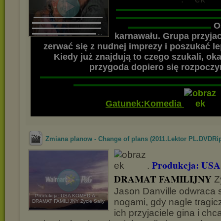
▬▬▬▬▬▬▬▬▬▬▬▬▬▬▬
▬▬▬▬▬▬▬▬▬▬▬▬▬▬▬
.▬▬▬▬▬▬▬▬▬▬▬▬▬▬
▬▬▬▬▬▬▬▬▬▬▬▬▬▬
Os
▬▬▬▬▬▬▬▬▬▬▬▬
▬▬▬▬▬▬▬▬▬▬▬▬▬▬
▬▬▬▬▬▬▬▬▬▬▬▬▬ ...
karnawału. Grupa przyjac
zerwać się z nudnej imprezy i poszukać l
Kiedy już znajdują to czego szukali, oka
przygoda dopiero się rozpoczy
▬▬▬▬▬▬▬▬▬▬▬▬▬▬▬▬▬▬▬▬▬▬▬▬▬▬
▬▬▬▬▬▬▬▬▬▬▬▬▬▬▬▬▬▬▬▬▬
Gatunek:Komedia
Zmiana planow - Change of plans (2011.Lektor PL.DVDRip
Produkcja: USA
.
DRAMAT FAMILIJNY
Zy
Jason Danville odwraca s
. Produkcja: USA KOMEDIA
nogami, gdy nagle trag
DRAMAT FAMILIJNY Zycie Sally
...
ich przyjaciele gina i chc