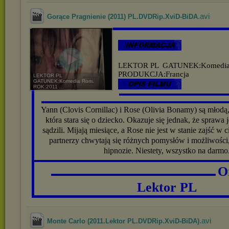
.avi
Gorące Pragnienie (2011) PL.DVDRip.XviD-BiDA
LEKTOR PL
GATUNEK:Komedi
PRODUKCJA:Francja
LEKTOR PL
GATUNEK:Komedia Rom.
ROK:2011 ...
▬▬▬▬▬▬▬▬▬▬▬▬▬▬▬
▬▬▬▬▬▬▬▬▬▬▬▬▬▬▬▬▬▬▬▬▬▬▬▬▬▬
Yann (Clovis Cornillac) i Rose (Olivia Bonamy) są młodą,
która stara się o dziecko. Okazuje się jednak, że sprawa je
sądzili. Mijają miesiące, a Rose nie jest w stanie zajść w
partnerzy chwytają się różnych pomysłów i możliwości
hipnozie. Niestety, wszystko na darmo
▬▬▬▬▬▬▬▬▬▬▬▬▬▬▬▬▬▬▬▬▬▬▬▬▬▬▬
O
▬▬▬▬▬▬▬▬▬▬▬▬▬▬▬▬▬▬▬▬▬▬▬
Lektor PL
.avi
Monte Carlo (2011.Lektor PL.DVDRip.XviD-BiDA)