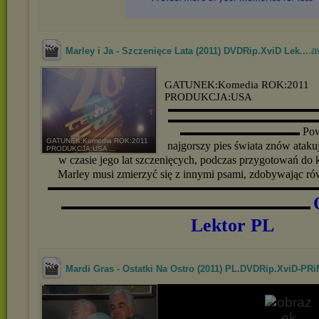
.a
Marley i Ja - Szczenięce Lata (2011) DVDRip.XviD Lek...
GATUNEK:Komedia
ROK:2011
PRODUKCJA:USA
▬▬▬▬▬▬▬▬▬▬▬▬▬▬▬
▬▬▬▬▬▬▬▬▬▬▬▬▬▬▬
Pow
▬▬▬▬▬▬▬▬▬▬▬▬
GATUNEK:Komedia ROK:2011
najgorszy pies świata znów ataku
PRODUKCJA:USA ...
w czasie jego lat szczenięcych, podczas przygotowań do
Marley musi zmierzyć się z innymi psami, zdobywając rów
▬▬▬▬▬▬▬▬▬▬▬▬▬▬▬▬▬▬▬▬▬▬▬▬▬▬▬
▬▬▬▬▬▬▬▬▬▬▬▬▬▬▬▬▬▬▬▬▬▬▬▬▬
Lektor PL
Mardi Gras - Ostatki Na Ostro (2011) PL.DVDRip.XviD-PR
.