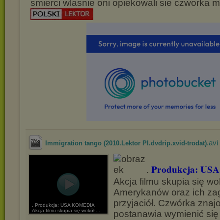
smierci wlasnie oni opiekowali sie czworka m
.avi
Immigration tango (2010.Lektor Pl.dvdrip.xvid-trodat)
Produkcja: USA
.
Akcja filmu skupia się wo
Amerykanów oraz ich za
przyjaciół. Czwórka zna
. Produkcja: USA KOMEDIA
Akcja filmu skupia się wokół ...
postanawia wymienić się 