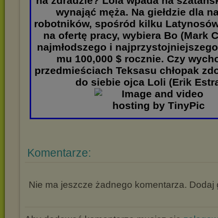
na zdradzie? Lola wpada na szatańs
wynająć męża. Na giełdzie dla 
robotników, spośród kilku Latynosó
na ofertę pracy, wybiera Bo (Mark 
najmłodszego i najprzystojniejszego
mu 100,000 $ rocznie. Czy wych
przedmieściach Teksasu chłopak zd
do siebie ojca Loli (Erik Est
Komentarze:
Nie ma jeszcze żadnego komentarza. Dodaj g