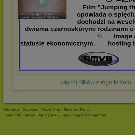
Film "Jumping t
opowiada o spięciu
Film "Jumping the Broom"
opowiada o spięciu do jakie ...
dochodzi na wese
dwiema czarnoskórymi rodzinami 
statusie ekonomicznym.
więcej plików z tego folderu..
Main page
Contact us
Media
Help
Publishers Platform
Terms and conditions
Privacy policy
Report copyright infringement