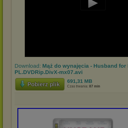
Play
Video
Download:
Mąż do wynajęcia - Husband for 
PL.DVDRip.DivX-mx07.avi
691,31 MB
Pobierz plik
Czas trwania:
87 min