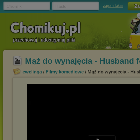
Chomik
Hasło
zapomniałem
Mąż do wynajęcia - Husband f
ewelinqa
/
Filmy komediowe
/ Mąż do wynajęcia - Hus