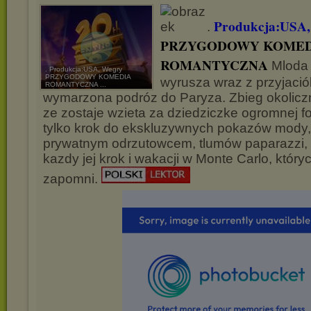
Produkcja:USA,
.
PRZYGODOWY KOMED
ROMANTYCZNA
Mloda 
. Produkcja:USA, Wegry
PRZYGODOWY KOMEDIA
wyrusza wraz z przyjació
ROMANTYCZNA ...
wymarzona podróz do Paryza. Zbieg okoliczn
ze zostaje wzieta za dziedziczke ogromnej for
tylko krok do ekskluzywnych pokazów mody,
prywatnym odrzutowcem, tlumów paparazzi,
kazdy jej krok i wakacji w Monte Carlo, który
zapomni.