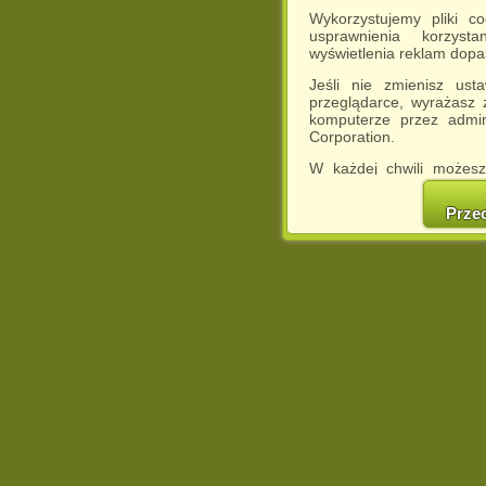
Wykorzystujemy pliki c
usprawnienia korzyst
wyświetlenia reklam dop
Jeśli nie zmienisz ust
przeglądarce, wyrażasz
komputerze przez admin
Corporation.
W każdej chwili możesz
cookies w swojej przeglą
w naszej Pol
Prze
http://chomikuj.pl/Polity
Jednocześnie informuje
może spowodować ogr
Chomikuj.pl.
W przypadku braku twojej
prosimy o opuszczenie se
Wykorzystanie plików c
(dostosowanie reklam do
działań marketingowych).
Wyrażenie sprzeciwu spo
będzie dopasowana do Tw
wyświetlona przypadkowo