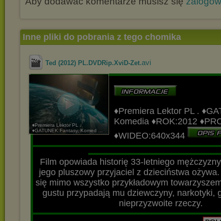
Aby dodawać komentarze musisz się
zalogo
Inne pliki do pobrania z tego chomika
.avi
Ted (2012) PL.DVDRip.XviD-Zet
♦Premiera Lektor PL
.
♦GA
Komedia
♦ROK:2012
♦PR
♦Premiera Lektor PL .
♦GATUNEK:Fantasy, Komed ...
♦WIDEO:640x344
▬▬▬▬▬▬▬▬▬▬▬▬▬▬▬▬▬▬▬▬▬▬▬▬▬▬▬
▬▬▬▬▬▬▬▬▬▬▬▬▬▬▬▬▬▬▬
Film opowiada historię 33-letniego mężczyzn
jego pluszowy przyjaciel z dzieciństwa ożywa.
się mimo wszystko przykładowym towarzyszem
gustu przypadają mu dziewczyny, narkotyki, g
nieprzyzwoite rzeczy.
▬▬▬▬▬▬▬▬▬▬▬▬▬▬▬▬▬▬▬▬▬▬▬▬▬▬▬