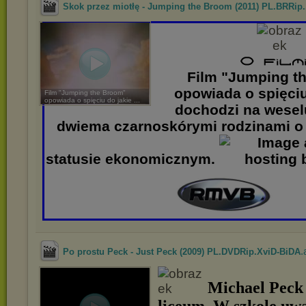
Skok przez miotłę - Jumping the Broom (2011) PL.BRRip..
Film "Jumping t
opowiada o spięciu
Film "Jumping the Broom"
opowiada o spięciu do jakie ...
dochodzi na wese
dwiema czarnoskórymi rodzinami 
statusie ekonomicznym.
.
Po prostu Peck - Just Peck (2009) PL.DVDRip.XviD-BiDA
Michael Peck 