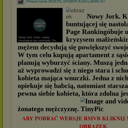
.avi
Please.Give.2010.PL.DVDRiP.XviD-LiBAN
Nowy Jork. K
buntującej się nastol
Page Rankingóbuje u
Nowy Jork. Kate, matka
kryzysem małżeński
buntującej się nastolatki, Go ...
mężem decydują się powiększyć swoje
W tym celu kupują apartament z sąsi
planują wyburzyć ściany. Muszą jedn
aż wyprowadzi się z niego stara i sc
kobieta mająca wnuczki. Jedna z nich
opiekuje się babcią, natomiast starsz
pewna siebie kobieta, która zdolna je
żonatego mężczyznę.
ABY POBRAĆ WERSJE RMVB KLIKNIJ 
OBRAZEK