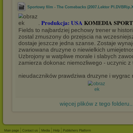
Sportowy film - The Comebacks (2007.Lektor Pl.DVBRip.X
Produkcja: USA
KOMEDIA SPOR
.
Fields to najbardziej pechowy trener w histori
zostal zmuszony do przejscia na wczesniejs
dostaje jeszcze jedna szanse. Zostaje wynaj
zwariowana druzyne o niewielkich umiejetno
Uzbrojony w watpliwe morale i slabych za
zamierza dokonac niemozliwego - uczynic z 
nieudaczników prawdziwa druzyne i wygrac
więcej plików z tego folderu..
Main page
Contact us
Media
Help
Publishers Platform