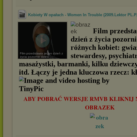
Kobiety W opałach - Women In Trouble (2009.Lektor PL.P.
Film przedsta
dzień z życia pozorni
różnych kobiet: gwia
Film przedstawia jeden dzień z
stewardesy, psychiatr
życia pozornie dziesi ...
masażystki, barmanki, kilku dziewczy
itd. Łączy je jedna kluczowa rzecz: k
ABY POBRAĆ WERSJE RMVB KLIKNIJ 
OBRAZEK