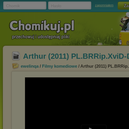
Chomik
Hasło
zapomniałem
Arthur (2011) PL.BRRip.XviD
ewelinqa
/
Filmy komediowe
/ Arthur (2011) PL.BRRi