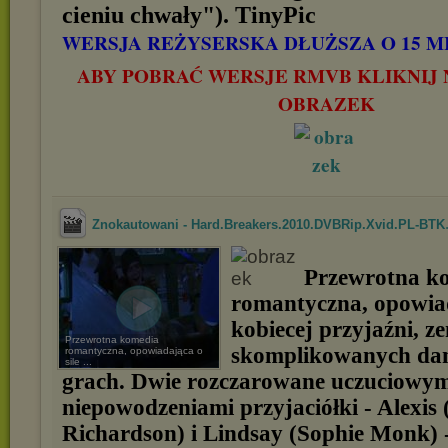
cieniu chwały").
WERSJA REŻYSERSKA DŁUŻSZA O 15 MI
ABY POBRAĆ WERSJE RMVB KLIKNIJ 
OBRAZEK
Znokautowani - Hard.Breakers.2010.DVBRip.Xvid.PL-BTK
Przewrotna k
romantyczna, opowiad
kobiecej przyjaźni, ze
Przewrotna komedia
skomplikowanych da
romantyczna, opowiadająca o
sile ...
grach. Dwie rozczarowane uczuciowym
niepowodzeniami przyjaciółki - Alexi
Richardson) i Lindsay (Sophie Monk) 