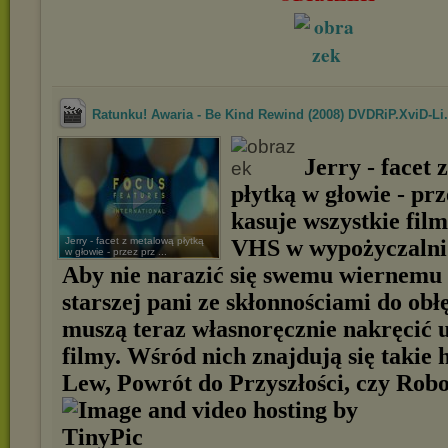
Ratunku! Awaria - Be Kind Rewind (2008) DVDRiP.XviD-Li.
Jerry - facet 
płytką w głowie - pr
kasuje wszystkie film
Jerry - facet z metalową płytką
VHS w wypożyczalni 
w głowie - przez prz ...
Aby nie narazić się swemu wiernemu 
starszej pani ze skłonnościami do obł
muszą teraz własnoręcznie nakręcić 
filmy. Wśród nich znajdują się takie h
Lew, Powrót do Przyszłości, czy Rob