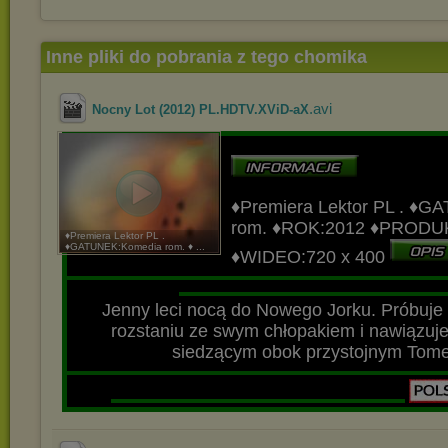
Inne pliki do pobrania z tego chomika
.avi
Nocny Lot (2012) PL.HDTV.XViD-aX
♦Premiera Lektor PL
.
♦GA
rom.
♦ROK:2012
♦PRODU
♦Premiera Lektor PL .
♦GATUNEK:Komedia rom. ♦ ...
♦WIDEO:720 x 400
▬▬▬▬▬▬▬▬▬▬▬▬▬▬▬▬▬▬▬▬▬▬▬▬▬▬▬
▬▬▬▬▬▬▬▬▬▬▬▬▬▬▬▬▬▬▬
Jenny leci nocą do Nowego Jorku. Próbuje
rozstaniu ze swym chłopakiem i nawiązuj
siedzącym obok przystojnym Tome
▬▬▬▬▬▬▬▬▬▬▬▬▬▬▬▬▬▬▬▬▬▬▬▬▬▬▬
▬▬▬▬▬▬▬▬▬▬▬▬▬▬▬▬▬▬▬▬▬