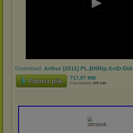
Play
Video
Download:
Arthur (2011) PL.BRRip.XviD-Di
717,07 MB
Pobierz plik
Czas trwania:
109 min