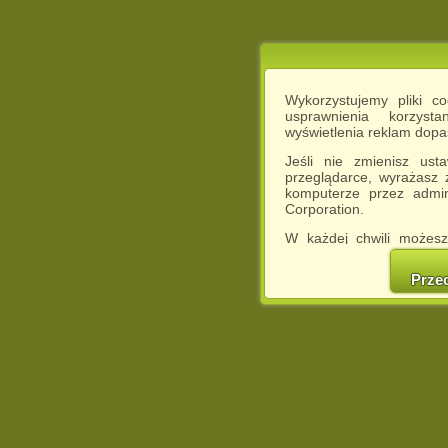
Wykorzystujemy pliki c
usprawnienia korzyst
wyświetlenia reklam dop
Jeśli nie zmienisz ust
przeglądarce, wyrażasz
komputerze przez admin
Corporation.
W każdej chwili możesz
cookies w swojej przeglą
w naszej Pol
Prze
http://chomikuj.pl/Polity
Jednocześnie informuje
może spowodować ogr
Chomikuj.pl.
W przypadku braku twojej
prosimy o opuszczenie se
Wykorzystanie plików c
(dostosowanie reklam do