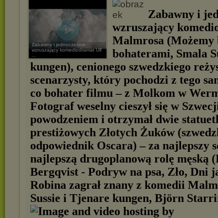
Zabawny i jed
wzruszający komedi
Malmrosa (Możemy 
Zabawny i jednocześnie
wzruszający komediodramat Ulf
bohaterami, Smala Su
...
kungen), cenionego szwedzkiego reżys
scenarzysty, który pochodzi z tego s
co bohater filmu – z Molkom w Werm
Fotograf weselny cieszył się w Szwecj
powodzeniem i otrzymał dwie statuet
prestiżowych Złotych Żuków (szwedz
odpowiednik Oscara) – za najlepszy s
najlepszą drugoplanową rolę męską (
Bergqvist - Podryw na psa, Zło, Dni ja
Robina zagrał znany z komedii Mal
Sussie i Tjenare kungen, Björn Starri