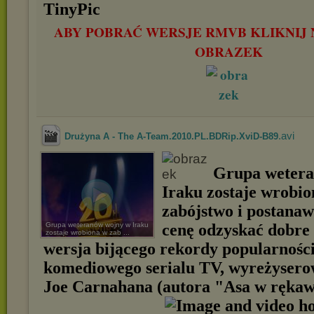
ABY POBRAĆ WERSJE RMVB KLIKNIJ 
OBRAZEK
.avi
Drużyna A - The A-Team.2010.PL.BDRip.XviD-B89
Grupa wetera
Iraku zostaje wrobi
zabójstwo i postanaw
Grupa weteranów wojny w Iraku
cenę odzyskać dobre
zostaje wrobiona w zab ...
wersja bijącego rekordy popularnośc
komediowego serialu TV, wyreżysero
Joe Carnahana (autora "Asa w ręka