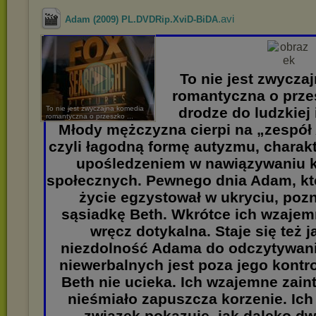
.avi
Adam (2009) PL.DVDRip.XviD-BiDA
To nie jest zwycza
romantyczna o prz
To nie jest zwyczajna komedia
drodze do ludzkiej
romantyczna o przeszko ...
Młody mężczyzna cierpi na „zespół
czyli łagodną formę autyzmu, charakt
upośledzeniem w nawiązywaniu 
społecznych. Pewnego dnia Adam, któ
życie egzystował w ukryciu, poz
sąsiadkę Beth. Wkrótce ich wzajem
wręcz dotykalna. Staje się też j
niezdolność Adama do odczytywan
niewerbalnych jest poza jego kontro
Beth nie ucieka. Ich wzajemne zai
nieśmiało zapuszcza korzenie. Ic
związek pokazuje, jak daleko dw