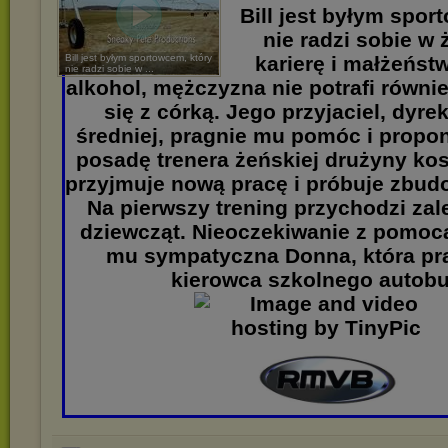
Bill jest byłym spor
nie radzi sobie w 
Bill jest byłym sportowcem, który
karierę i małżeńst
nie radzi sobie w ...
alkohol, mężczyzna nie potrafi równ
się z córką. Jego przyjaciel, dyre
średniej, pragnie mu pomóc i propon
posadę trenera żeńskiej drużyny kos
przyjmuje nową pracę i próbuje zbud
Na pierwszy trening przychodzi za
dziewcząt. Nieoczekiwanie z pomoc
mu sympatyczna Donna, która pra
kierowca szkolnego autobu