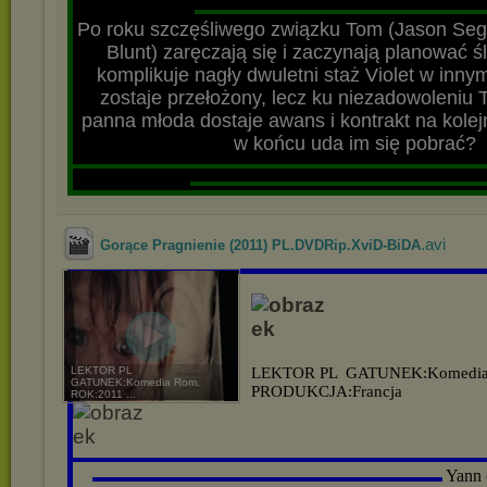
▬▬▬▬▬▬▬▬▬▬▬▬▬▬▬▬▬▬▬
Po roku szczęśliwego związku Tom (Jason Segel
Blunt) zaręczają się i zaczynają planować 
komplikuje nagły dwuletni staż Violet w inny
zostaje przełożony, lecz ku niezadowoleniu 
panna młoda dostaje awans i kontrakt na kolej
w końcu uda im się pobrać?
▬▬▬▬▬▬▬▬▬▬▬▬▬▬▬▬▬▬▬▬▬▬▬▬▬▬▬
▬▬▬▬▬▬▬▬▬▬▬▬▬▬▬▬▬▬▬
.avi
Gorące Pragnienie (2011) PL.DVDRip.XviD-BiDA
LEKTOR PL
LEKTOR PL
GATUNEK:Komedi
GATUNEK:Komedia Rom.
PRODUKCJA:Francja
ROK:2011 ...
▬▬▬▬▬▬▬▬▬▬▬▬▬▬▬▬▬▬▬▬▬▬▬▬▬▬▬
Yann (
▬▬▬▬▬▬▬▬▬▬▬▬▬▬▬▬▬▬▬▬▬▬▬