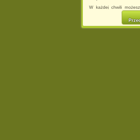
W każdej chwili możesz
cookies w swojej przeglą
w naszej Pol
Prze
http://chomikuj.pl/Polity
Jednocześnie informuje
może spowodować ogr
Chomikuj.pl.
W przypadku braku twojej
prosimy o opuszczenie se
Wykorzystanie plików c
(dostosowanie reklam do
działań marketingowych).
Wyrażenie sprzeciwu spo
będzie dopasowana do Tw
wyświetlona przypadkowo
Istnieje możliwość zmian
sposób uniemożliwiając
urządzeniu końcowym. M
dokonując odpowiednich
internetowej.
Pełną informację na 
http://chomikuj.pl/Polity