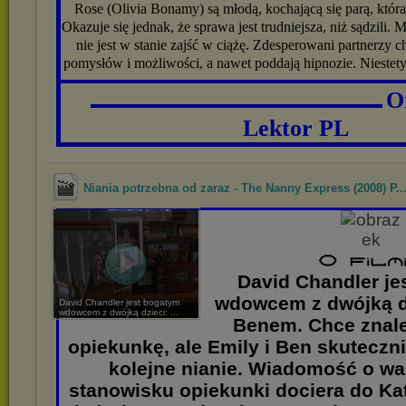
Rose (Olivia Bonamy) są młodą, kochającą się parą, która 
Okazuje się jednak, że sprawa jest trudniejsza, niż sądzili. 
nie jest w stanie zajść w ciążę. Zdesperowani partnerzy c
pomysłów i możliwości, a nawet poddają hipnozie. Niestet
▬▬▬▬▬▬▬▬▬▬▬▬▬▬▬▬▬▬▬▬▬▬▬▬▬▬▬
O
▬▬▬▬▬▬▬▬▬▬▬▬▬▬▬▬▬▬▬▬▬▬▬
Lektor PL
Niania potrzebna od zaraz - The Nanny Express (2008) P..
David Chandler je
wdowcem z dwójką dz
David Chandler jest bogatym
wdowcem z dwójką dzieci: ...
Benem. Chce znale
opiekunkę, ale Emily i Ben skuteczn
kolejne nianie. Wiadomość o wa
stanowisku opiekunki dociera do Kat