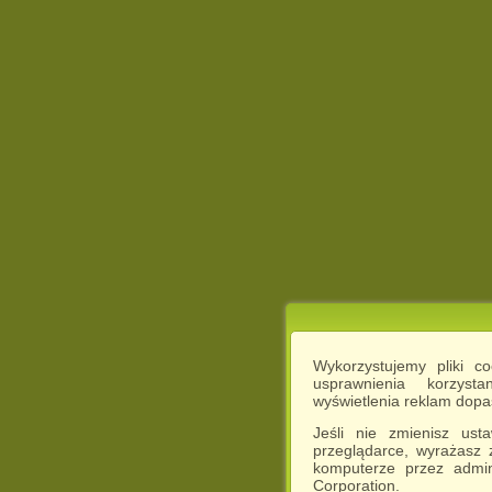
Wykorzystujemy pliki c
usprawnienia korzyst
wyświetlenia reklam dop
Jeśli nie zmienisz ust
przeglądarce, wyrażasz
komputerze przez admin
Corporation.