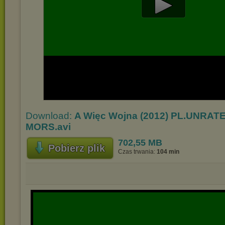
Play
Video
Download:
A Więc Wojna (2012) PL.UNRAT
MORS.avi
702,55 MB
Pobierz plik
Czas trwania:
104 min