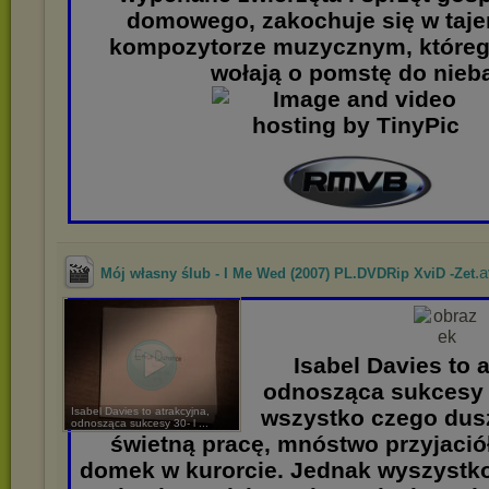
domowego, zakochuje się w taj
kompozytorze muzycznym, którego
wołają o pomstę do nieb
.a
Mój własny ślub - I Me Wed (2007) PL.DVDRip XviD -Zet
Isabel Davies to 
odnosząca sukcesy 3
Isabel Davies to atrakcyjna,
wszystko czego dusz
odnosząca sukcesy 30- l ...
świetną pracę, mnóstwo przyjaciół
domek w kurorcie. Jednak wyszystko