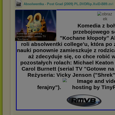
.avi
Absolwentka - Post Grad (2009) PL.DVDRip.XviD-B89
Komedia z bo
przebojowego se
Komedia z bohaterką
przebojowego serialu TV
"Kochane kłopoty" Al
"Kochane ...
roli absolwentki college'u, która p
nauki ponownie zamieszkuje z rodzic
aż zdecyduje się, co chce robić 
pozostałych rolach: Michael Keaton 
Carol Burnett (serial TV "Gotowe na
Reżyseria: Vicky Jenson ("Shrek"
ferajny").