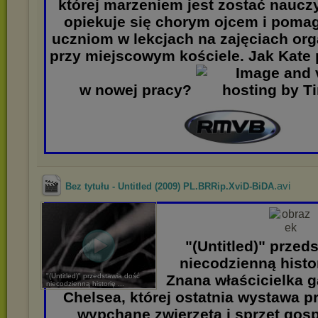
której marzeniem jest zostać nauczy
opiekuje się chorym ojcem i poma
uczniom w lekcjach na zajęciach or
przy miejscowym kościele. Jak Kate 
w nowej pracy?
.avi
Bez tytułu - Untitled (2009) PL.BRRip.XviD-BiDA
"(Untitled)" przed
niecodzienną histo
"(Untitled)" przedstawia dość
Znana właścicielka ga
niecodzienną historię ...
Chelsea, której ostatnia wystawa p
wypchane zwierzęta i sprzęt gos