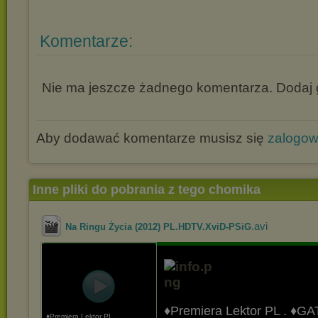
Komentarze:
Nie ma jeszcze żadnego komentarza. Dodaj g
Aby dodawać komentarze musisz się
zalogo
Inne pliki do pobrania z tego chomika
.avi
Na Ringu Życia (2012) PL.HDTV.XviD-PSiG
♦Premiera Lektor PL
.
♦GA
♦Premiera Lektor PL .