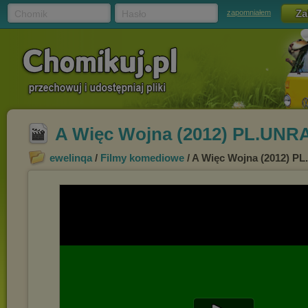
Chomik
Hasło
zapomniałem
A Więc Wojna (2012) PL.UNR
ewelinqa
/
Filmy komediowe
/ A Więc Wojna (2012) 