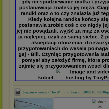
gdy niespodziewanie matka i przyja
postanawiają znaleść jej męża. Ciągl
randki oraz o to czy znalazła już te
Kiedy kolejna randka kończy się
postanawia zrobic coś o co nigdy jej
jej nie posądzali, wyjść za mąż za os
ją najlepiej, czyli za samą siebie. Z
akceptacji otoczenia, dziewczy
przygotowaniach do wesela pomaga j
gej - Bill. Czyniąc przygotowania Is
pomysł aby założyć firmę, która pr
zajmię się przygotowaniem wesel d
kobiet.
Zwycięski sezon - The Winning Season (2009) PL.DVDRip.