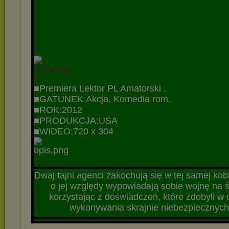
■Premiera Lektor PL Amatorski
.
■GATUNEK:Akcja, Komedia rom.
■ROK:2012
■PRODUKCJA:USA
■WIDEO:720 x 304
▬▬▬▬▬▬▬▬▬▬▬▬▬▬▬▬▬▬▬▬▬▬▬▬▬▬▬
Dwaj tajni agenci zakochują się w tej samej kobi
o jej względy wypowiadają sobie wojnę na śm
korzystając z doświadczeń, które zdobyli w c
wykonywania skrajnie niebezpiecznych
▬▬▬▬▬▬▬▬▬▬▬▬▬▬▬▬▬▬▬▬▬▬▬▬▬▬▬