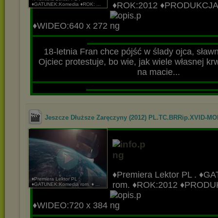
♦ROK:2012
♦PRODUKCJA
♦GATUNEK:Komedia ♦ROK: ...
♦WIDEO:640 x 272
▬▬▬▬▬▬▬▬▬▬▬▬▬▬▬▬▬▬▬▬▬▬▬▬▬▬▬
▬▬▬▬▬▬▬▬▬▬▬▬▬▬▬▬▬▬▬
18-letnia Fran chce pójść w ślady ojca, sław
Ojciec protestuje, bo wie, jak wiele własnej krw
na macie...
▬▬▬▬▬▬▬▬▬▬▬▬▬▬▬▬▬▬▬▬▬▬▬▬▬▬▬
▬▬▬▬▬▬▬▬▬▬▬▬▬▬▬▬▬▬▬
Jeszcze Dłuższe Zaręczyny (2012) PL.TC.BRRip.XVID-M
♦Premiera Lektor PL
.
♦GA
♦Premiera Lektor PL .
rom.
♦ROK:2012
♦PRODU
♦GATUNEK:Komedia rom. ♦ ...
♦WIDEO:720 x 384
▬▬▬▬▬▬▬▬▬▬▬▬▬▬▬▬▬▬▬▬▬▬▬▬▬▬▬