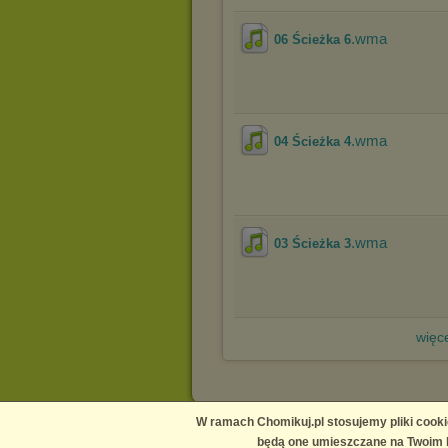
.wma
06 Ścieżka 6
.wma
04 Ścieżka 4
.wma
03 Ścieżka 3
więce
W ramach Chomikuj.pl stosujemy pliki cooki
Main page
Contact us
Media
Help
Publishers
będą one umieszczane na Twoim k
Terms and conditions
Privacy policy
Report copy