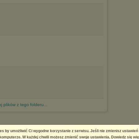
j plików z tego folderu...
es by umożliwić Ci wygodne korzystanie z serwisu. Jeśli nie zmienisz ustawień
 Platform
omputerze. W każdej chwili możesz zmienić swoje ustawienia. Dowiedz się wię
right infringement