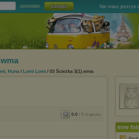
Nie masz jeszcze
zapomniałem
).wma
mi, Huna
/
Lomi Lomi
/ 03 Ścieżka 3(1).wma
0.0
/
5
(
0
głosów)
Inne fol
Bach