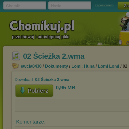
Chomik
Hasło
zapomniałem
02 Ścieżka 2.wma
ewcia0430
/
Dokumenty
/
Lomi, Huna
/
Lomi Lomi
/ 02
Download:
02 Ścieżka 2.wma
0,95 MB
Pobierz
Komentarze: