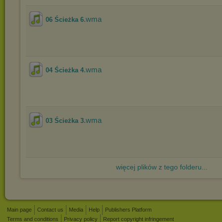
.wma
06 Ścieżka 6
.wma
04 Ścieżka 4
.wma
03 Ścieżka 3
więcej plików z tego folderu...
Main page
Contact us
Media
Help
Publishers Platform
Terms and conditions
Privacy policy
Report copyright infringement