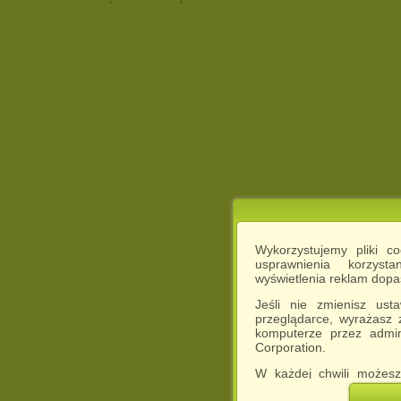
Wykorzystujemy pliki c
usprawnienia korzyst
wyświetlenia reklam dop
Jeśli nie zmienisz ust
przeglądarce, wyrażasz
komputerze przez admin
Corporation.
W każdej chwili możesz
cookies w swojej przeglą