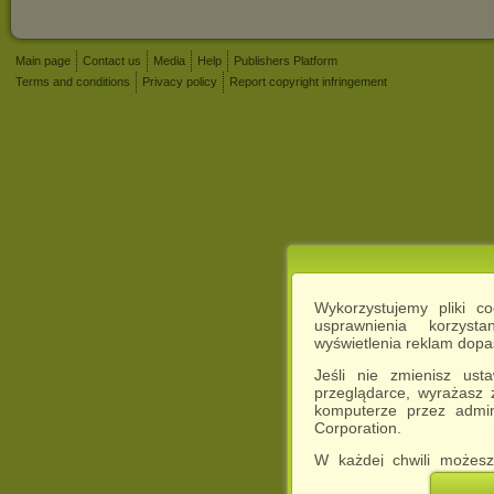
Main page
Contact us
Media
Help
Publishers Platform
Terms and conditions
Privacy policy
Report copyright infringement
Wykorzystujemy pliki c
usprawnienia korzyst
wyświetlenia reklam dop
Jeśli nie zmienisz ust
przeglądarce, wyrażasz
komputerze przez admin
Corporation.
W każdej chwili możesz
cookies w swojej przeglą