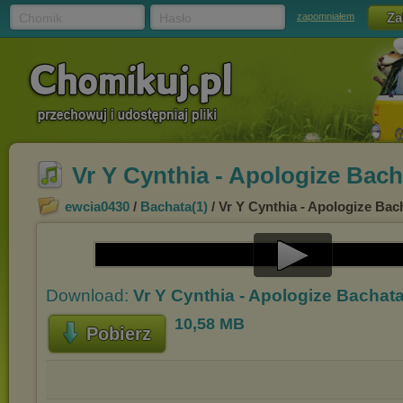
Chomik
Hasło
zapomniałem
Vr Y Cynthia - Apologize Bac
ewcia0430
/
Bachata(1)
/ Vr Y Cynthia - Apologize Ba
Play
Download:
Vr Y Cynthia - Apologize Bachat
Video
10,58 MB
Pobierz