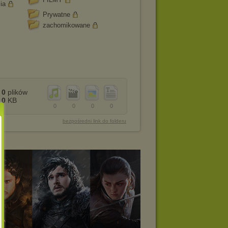
ia
Prywatne
zachomikowane
0
plików
0
KB
0
0
0
0
bezpośredni link do folderu