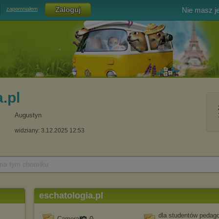
Nie masz j
zapomniałem
.pl
Augustyn
widziany: 3.12.2025 12:53
 na tym chomiku
eschatologia.pl
dla studentów pedago
Camera