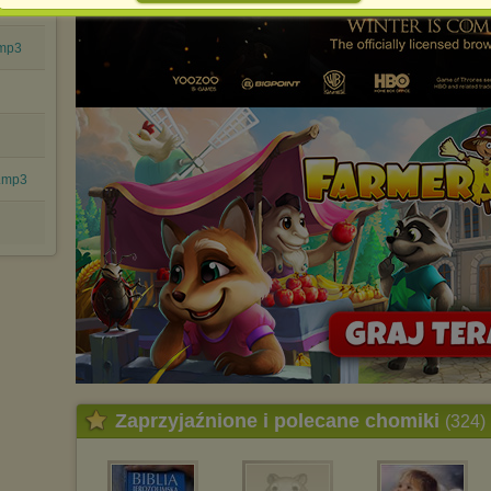
spowodować ograniczenie korzystania ze strony Chomikuj.pl.
W przypadku braku twojej zgody na akceptację cookies niestety
.mp3
prosimy o opuszczenie serwisu chomikuj.pl.
Wykorzystanie plików cookies
przez
Zaufanych Partnerów
(dostosowanie reklam do Twoich potrzeb, analiza skuteczności działań
marketingowych).
Wyrażenie sprzeciwu spowoduje, że wyświetlana Ci reklama nie
będzie dopasowana do Twoich preferencji, a będzie to reklama
a.mp3
wyświetlona przypadkowo.
Istnieje możliwość zmiany ustawień przeglądarki internetowej w
sposób uniemożliwiający przechowywanie plików cookies na
urządzeniu końcowym. Można również usunąć pliki cookies,
dokonując odpowiednich zmian w ustawieniach przeglądarki
internetowej.
Pełną informację na ten temat znajdziesz pod adresem
http://chomikuj.pl/PolitykaPrywatnosci.aspx
.
Zaprzyjaźnione i polecane chomiki
(324)