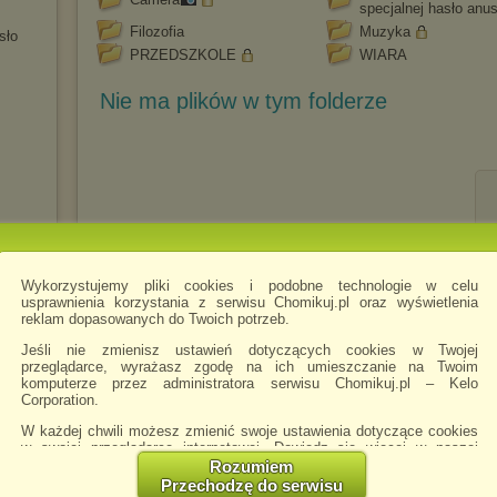
specjalnej hasło anus
Filozofia
Muzyka
sło
PRZEDSZKOLE
WIARA
Nie ma plików w tym folderze
Wykorzystujemy pliki cookies i podobne technologie w celu
usprawnienia korzystania z serwisu Chomikuj.pl oraz wyświetlenia
reklam dopasowanych do Twoich potrzeb.
Jeśli nie zmienisz ustawień dotyczących cookies w Twojej
przeglądarce, wyrażasz zgodę na ich umieszczanie na Twoim
df
komputerze przez administratora serwisu Chomikuj.pl – Kelo
Corporation.
W każdej chwili możesz zmienić swoje ustawienia dotyczące cookies
w swojej przeglądarce internetowej. Dowiedz się więcej w naszej
Polityce Prywatności -
http://chomikuj.pl/PolitykaPrywatnosci.aspx
.
Rozumiem
Przechodzę do serwisu
Jednocześnie informujemy że zmiana ustawień przeglądarki może