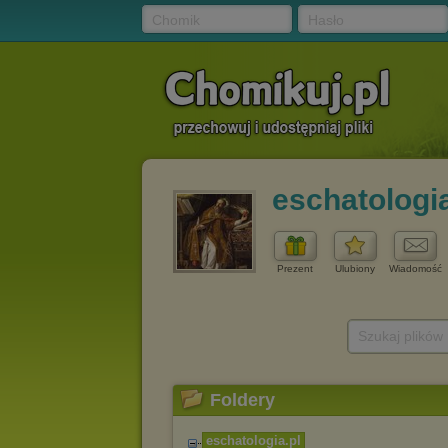
Chomik
Hasło
eschatologia
Prezent
Ulubiony
Wiadomość
Szukaj plików
Foldery
eschatologia.pl