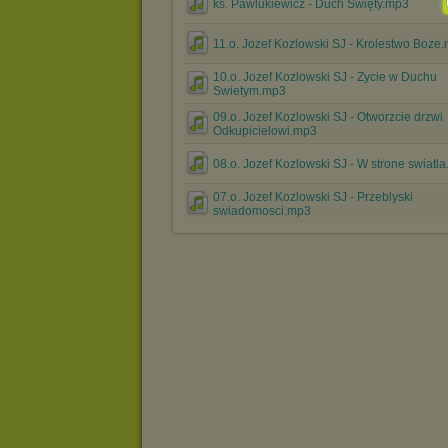
ks. Pawlukiewicz - Duch Święty.mp3
11.o. Jozef Kozlowski SJ - Krolestwo Boze
10.o. Jozef Kozlowski SJ - Zycie w Duchu
Swietym.mp3
09.o. Jozef Kozlowski SJ - Otworzcie drzwi
Odkupicielowi.mp3
08.o. Jozef Kozlowski SJ - W strone swiatl
07.o. Jozef Kozlowski SJ - Przeblyski
swiadomosci.mp3