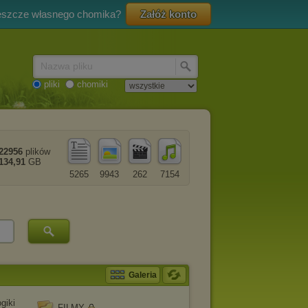
eszcze własnego chomika?
Załóż konto
Nazwa pliku
pliki
chomiki
22956
plików
134,91
GB
5265
9943
262
7154
Galeria
giki
FILMY