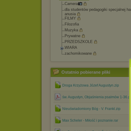
Camera
dla studentów pedagogiki specjalnej ha
anusia
FILMY
Filozofia
Muzyka
Prywatne
PRZEDSZKOLE
WIARA
zachomikowane
Ostatnio pobierane pliki
Droga Krzyżowa Józef Augustyn.zip
św. Augustyn, Objaśnienia psalmów 1-36.p
Nieuświadomiony Bóg - V. Frankl.zip
Max Scheler - Miłość i poznanie.rar