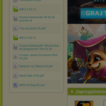
Gothikana A5.pdf
WPO 3 A5.7z
Dumas Aleksander W 20 lat
później.rtf
Trzy zyczenia A5.pdf
WPO 4 A5.7z
Dumas Aleksander Wicehrabia
de Bragelonne Tom 01.rtf
Cooper James Fenimore Pilot
A5.pdf
Epigram na Stalina A5.pdf
World War Z A5.pdf
WPO 03 Bog A5.doc
Zaprzyjaźnion