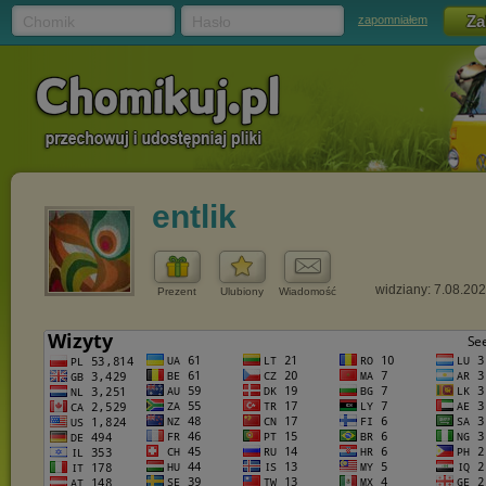
Chomik
Hasło
zapomniałem
entlik
widziany: 7.08.20
Prezent
Ulubiony
Wiadomość