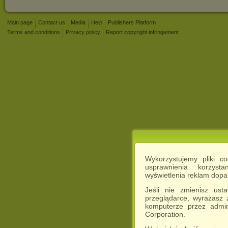
Main page
Contact us
Media
Help
Publishers Platform
Terms and conditions
Privacy policy
Report copyright infringement
Wykorzystujemy pliki c
usprawnienia korzyst
wyświetlenia reklam dop
Jeśli nie zmienisz ust
przeglądarce, wyrażasz
komputerze przez admin
Corporation.