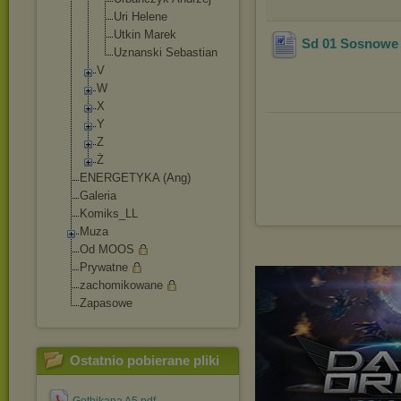
Uri Helene
Utkin Marek
Sd 01 Sosnowe 
Uznanski Sebastian
V
W
X
Y
Z
Ż
ENERGETYKA (Ang)
Galeria
Komiks_LL
Muza
Od MOOS
Prywatne
zachomikowane
Zapasowe
Ostatnio pobierane pliki