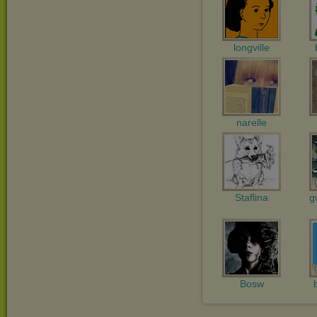
longville
narelle
Staflina
g
Bosw