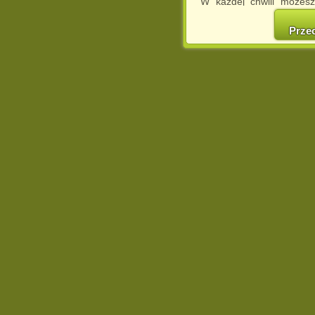
W każdej chwili możesz
cookies w swojej przeglą
w naszej Pol
Prze
http://chomikuj.pl/Polity
Jednocześnie informuje
może spowodować ogr
Chomikuj.pl.
W przypadku braku twojej
prosimy o opuszczenie se
Wykorzystanie plików c
(dostosowanie reklam do
działań marketingowych).
Wyrażenie sprzeciwu spo
będzie dopasowana do Tw
wyświetlona przypadkowo
Istnieje możliwość zmian
sposób uniemożliwiając
urządzeniu końcowym. M
dokonując odpowiednich
internetowej.
Pełną informację na 
http://chomikuj.pl/Polity