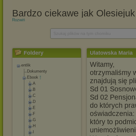
Rozwiń
Szukaj plików na tym chomiku
Foldery
Ulatowska Maria
Witamy,
entlik
otrzymaliśmy w
Dokumenty
Ebook
znajdują się pli
A
Sd 01 Sosnowe
B
C
Sd 02 Pensjon
D
do których pra
E
oświadczenia:
F
G
który to podmi
H
uniemożliwieni
I