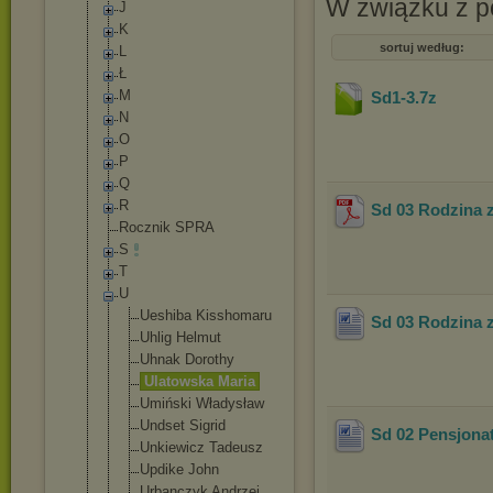
W związku z po
J
K
sortuj według:
L
Ł
M
Sd1-3
.7z
N
O
P
Q
R
Sd 03 Rodzina 
Rocznik SPRA
S
T
U
Ueshiba Kisshomaru
Sd 03 Rodzina 
Uhlig Helmut
Uhnak Dorothy
Ulatowska Maria
Umiński Władysław
Undset Sigrid
Sd 02 Pensjona
Unkiewicz Tadeusz
Updike John
Urbanczyk Andrzej