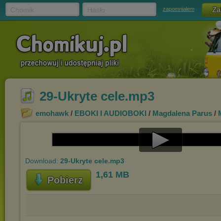
Chomik
Hasło
zapomniałem
29-Ukryte cele.mp3
emohawk
/
EBOKI I AUDIOBOKI
/
Magdalena Parus
/
Play
Download:
29-Ukryte cele.mp3
Video
1,61 MB
Pobierz