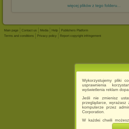
więcej plików z tego folderu...
Main page
Contact us
Media
Help
Publishers Platform
Terms and conditions
Privacy policy
Report copyright infringement
Wykorzystujemy pliki c
usprawnienia korzyst
wyświetlenia reklam dop
Jeśli nie zmienisz ust
przeglądarce, wyrażasz
komputerze przez admin
Corporation.
W każdej chwili możesz
cookies w swojej przeglą