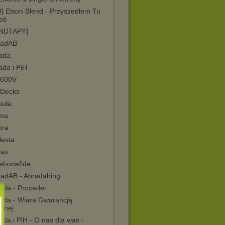
3] Elson Blend - Przyszedłem Tu
oś
NDTAPY]
radAB
ada
ada i PiH
 600V
 Decks
buła
rma
bra
lesta
das
ebonafide
radAB - Abradabing
ada - Proceder
ada - Wiara Gwarancją
anej
da i PiH - O nas dla was -