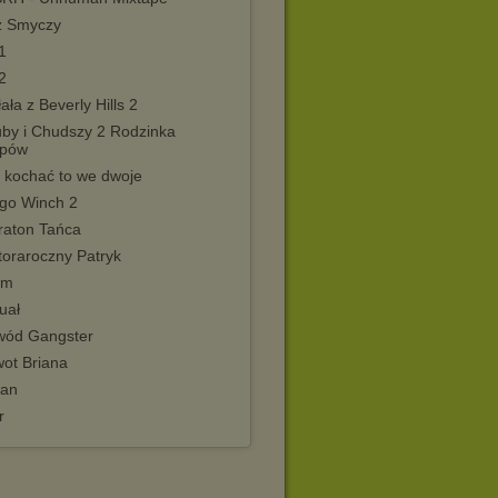
z Smyczy
1
2
łała z Beverly Hills 2
uby i Chudszy 2 Rodzinka
mpów
k kochać to we dwoje
rgo Winch 2
raton Tańca
toraroczny Patryk
om
uał
wód Gangster
wot Briana
an
r