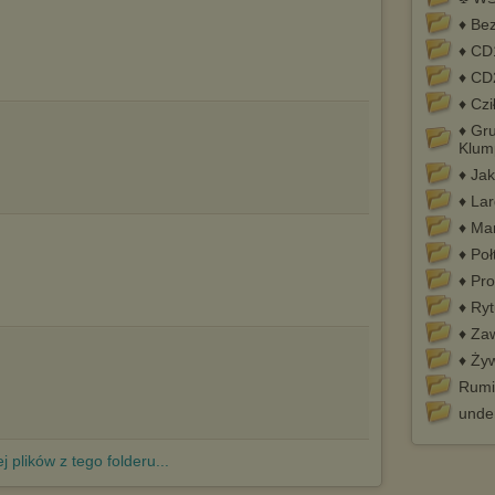
Pełną informację na ten temat znajdziesz pod adresem
http://chomikuj.pl/PolitykaPrywatnosci.aspx
.
♦ Be
♦ CD
♦ CD
♦ Czi
♦ Gr
Klu
♦ Ja
♦ La
♦ Ma
♦ Poł
♦ Pr
♦ Ryt
♦ Za
♦ Ży
Rumi
unde
j plików z tego folderu...