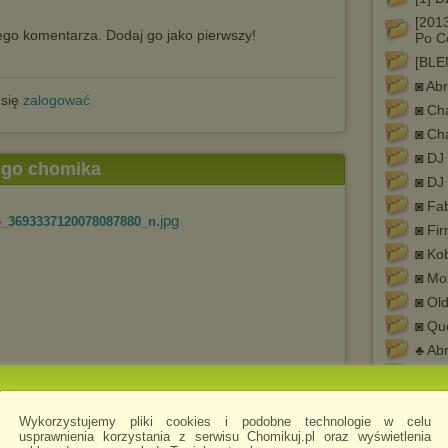
[201
go komentarza. Dodaj go jako pierwszy!
Po C
[BLE
◙ Ab
 się
zalogować
◙ Ch
◙ Ch
◙ DJ
tego chomika
◙ DJ
◙ Fa
.jpg
6_3693337120078087880_n
◙ Fi
◙ Ko
◙ Mo
◙ Ol
◙ Qu
♣ Ab
♣ Ch
♣ Ch
Wygr
Wykorzystujemy pliki cookies i podobne technologie w celu
usprawnienia korzystania z serwisu Chomikuj.pl oraz wyświetlenia
♣ Cha