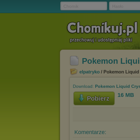
Chomik
Hasło
Pokemon Liquid
elpatryko
/ Pokemon Liquid 
Download:
Pokemon Liquid Cryst
16 MB
Pobierz
Komentarze: