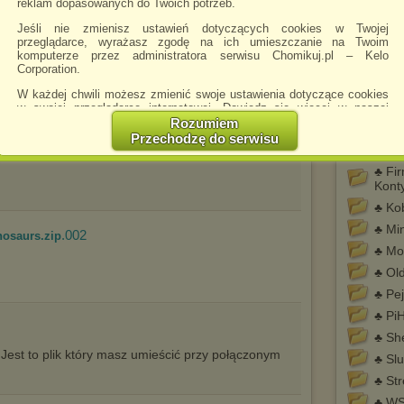
reklam dopasowanych do Twoich potrzeb.
Reed
♣ DJ
Jeśli nie zmienisz ustawień dotyczących cookies w Twojej
przeglądarce, wyrażasz zgodę na ich umieszczanie na Twoim
♣ DJ
a
komputerze przez administratora serwisu Chomikuj.pl – Kelo
Corporation.
♣ Do
Beto
W każdej chwili możesz zmienić swoje ustawienia dotyczące cookies
♣ Do
w swojej przeglądarce internetowej. Dowiedz się więcej w naszej
Polityce Prywatności -
http://chomikuj.pl/PolitykaPrywatnosci.aspx
.
Rozumiem
♣ Fab
Przechodzę do serwisu
Jednocześnie informujemy że zmiana ustawień przeglądarki może
♣ Fa
spowodować ograniczenie korzystania ze strony Chomikuj.pl.
♣ Fi
W przypadku braku twojej zgody na akceptację cookies niestety
Kont
prosimy o opuszczenie serwisu chomikuj.pl.
♣ Ko
Wykorzystanie plików cookies
przez
Zaufanych Partnerów
♣ Min
.002
osaurs.zip
(dostosowanie reklam do Twoich potrzeb, analiza skuteczności działań
♣ Mo
marketingowych).
♣ Ol
Wyrażenie sprzeciwu spowoduje, że wyświetlana Ci reklama nie
będzie dopasowana do Twoich preferencji, a będzie to reklama
♣ Pej
wyświetlona przypadkowo.
♣ Pi
Istnieje możliwość zmiany ustawień przeglądarki internetowej w
♣ She
sposób uniemożliwiający przechowywanie plików cookies na
. Jest to plik który masz umieścić przy połączonym
urządzeniu końcowym. Można również usunąć pliki cookies,
♣ Sl
dokonując odpowiednich zmian w ustawieniach przeglądarki
♣ Str
internetowej.
♣ WS