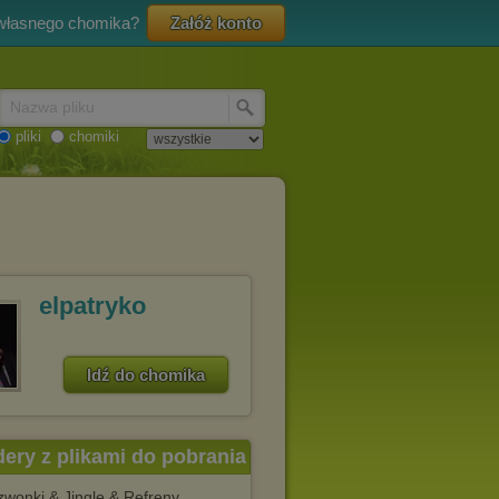
 własnego chomika?
Załóż konto
Nazwa pliku
pliki
chomiki
elpatryko
Idź do chomika
dery z plikami do pobrania
zwonki & Jingle & Refreny