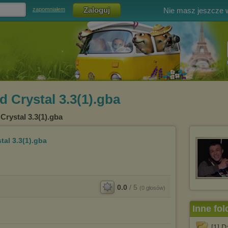
Nie masz jeszcze
zapomniałem
 Crystal 3.3(1).gba
Crystal 3.3(1).gba
al 3.3(1).gba
0.0
/
5
(
0
głosów)
Inne fol
[1] D