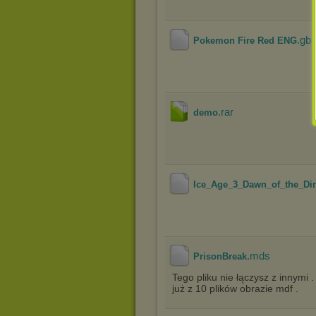
.gb
Pokemon Fire Red ENG
.rar
demo
Ice_Age_3_Dawn_of_the_Din
.mds
PrisonBreak
Tego pliku nie łączysz z innymi 
już z 10 plików obrazie mdf .