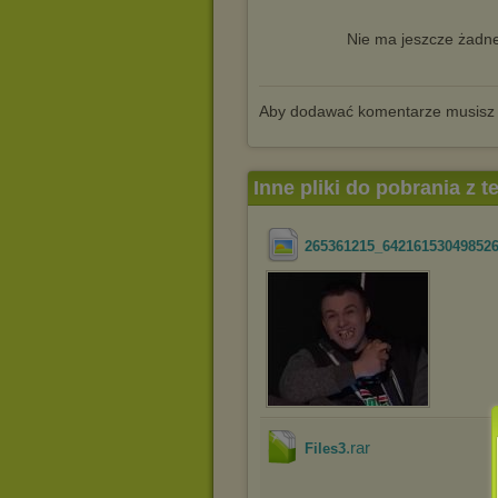
Nie ma jeszcze żadne
Aby dodawać komentarze musisz
Inne pliki do pobrania z 
265361215_64216153049852
.rar
Files3