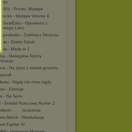
ycja
 600V - Prosto. Mixtape
 Decks - Mixtape Volume 4
nGuralEsko - Opowieści z
nowego Lasu
nguralesko - Zaklinacz Deszczu
uła - Dzieło Sztuki
buła - Made in 2
rma - Nielegalne Rytmy
ynuacja
bra - Na żywo z miasta grzechu
ecraft
lesta - Nigdy nie mów nigdy
das - Esencja
a - Na Serio
H - Dowód Rzeczowy Numer 2
llerini - . . . Gościnnie
ums Attack - Reedukacja
eet Fighter IV
RH - Unhuman Mixtape