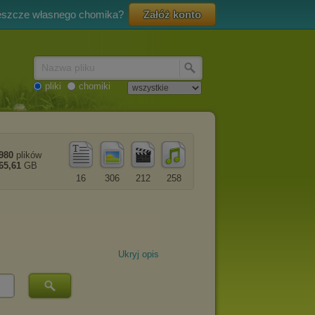
eszcze własnego chomika?
Załóż konto
Nazwa pliku
pliki
chomiki
980
plików
65,61
GB
16
306
212
258
Ukryj opis