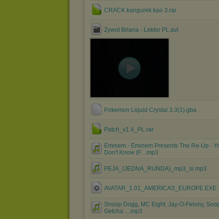
CRACK kangurek kao 3.rar
Żywot Briana - Lektor PL.avi
Pokemon Liquid Crystal 3.3(1).gba
Patch_v1.4_PL.rar
Eminem - Eminem Presents The Re-Up - Y
Don't Know (F....mp3
PEJA_(JEDNA_RUNDA)_mp3_si.mp3
AVATAR_1.01_AMERICAS_EUROPE.EXE
Snoop Dogg, MC Eight, Jay-O-Felony, Soop
Getcha ....mp3