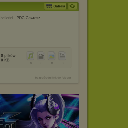
Galeria
hellerini - PDG Gawrosz
0
plików
0
KB
0
0
0
0
bezpośredni link do folderu