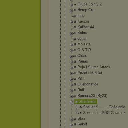
● Grube Jointy 2
◙ Hemp Gru
◙ Inne
◙ Kaczor
◙ Kaliber 44
◙ Kobra
◙ Łona
◙ Molesta
◙ O.S.T.R
◙ Oldas
◙ Parias
◙ Peja i Slums Attack
◙ Pezet i Małolat
◙ PiH
◙ Quebonafide
◙ Rafi
◙ Ramona23 (Ry23)
◙ Shellerini
♣ Shelleri
ni - . . . Gościnni
e
♣ Shelleri
ni - PDG Gawrosz
◙ Słoń
◙ Sokół