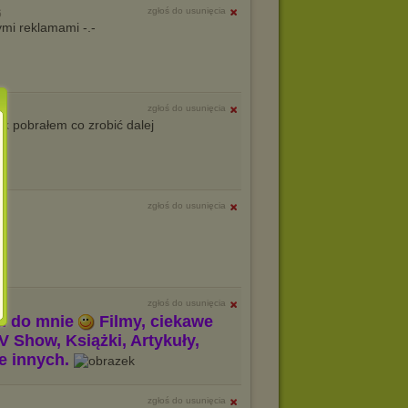
zgłoś do usunięcia
6
ymi reklamami -.-
zgłoś do usunięcia
ak pobrałem co zrobić dalej
zgłoś do usunięcia
zgłoś do usunięcia
m do mnie
Filmy, ciekawe
V Show, Książki, Artykuły,
le innych.
zgłoś do usunięcia