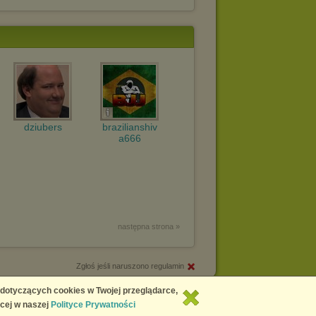
dziubers
brazilianshiv
a666
następna strona »
Zgłoś jeśli naruszono regulamin
Copyright © 2026
Chomikuj.pl
 dotyczących cookies w Twojej przeglądarce,
cej w naszej
Polityce Prywatności