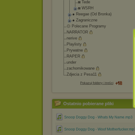
◙ Tede
◙ WSRH
● Reegae (Od Bronka)
● Zagraniczne
۞ Polecane Programy
NARRATOR
nerive
Playlisty
Prywatne
RAPER
under
zachomikowane
Zdjecia z Pesa11
Pokazuj foldery i treści
Ostatnio pobierane pliki
Snoop Doggy Dog - Whats My Name.mp3
Snoop Doggy Dog - Woof Motherfucker.mp