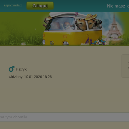
Nie masz j
zapomniałem
Patryk
widziany: 10.01.2026 18:26
 na tym chomiku