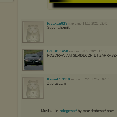
loyaxan819
napisano 14.12.2022 02:42
Super chomik
BG.SP..1450
napisano 8.05.2023 17:47
POZDRAWIAM SERDECZNIE I ZAPRAS
KevinPL9110
napisano 22.01.2025 07:05
Zapraszam
Musisz się
zalogować
by móc dodawać nowe w