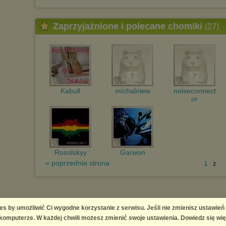
Zaprzyjaźnione i polecane chomiki
(27)
Kabull
michalniew
noiseconnect
or
Rosolskyy
Garwon
« poprzednia strona
1
2
es by umożliwić Ci wygodne korzystanie z serwisu. Jeśli nie zmienisz ustawień
omputerze. W każdej chwili możesz zmienić swoje ustawienia. Dowiedz się wię
ingement