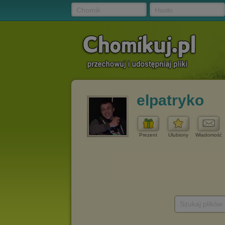
Chomik
Hasło
elpatryko
Prezent
Ulubiony
Wiadomość
Szukaj plików