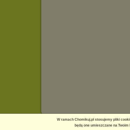
W ramach Chomikuj.pl stosujemy pliki cooki
Main page
Contact us
Media
Help
Publishers Platform
będą one umieszczane na Twoim k
Terms and conditions
Privacy policy
Report copyright infr