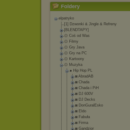
Foldery
elpatryko
[1] Dzwonki & Jingle & Refreny
[BLENDTAPY]
۞ Coś od Was
۞ Filmy
۞ Gry Java
۞ Gry na PC
۞ Kartoony
۞ Muzyka
● Hip Hop PL
◙ AbradAB
◙ Chada
◙ Chada i PiH
◙ DJ 600V
◙ DJ Decks
◙ DonGuralEsk
o
◙ Eldo
◙ Fabuła
◙ Firma
◙ Gandzior