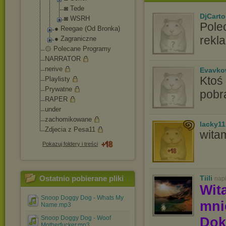
◙ Tede
DjCart
◙ WSRH
Pole
● Reegae (Od Bronka)
rekla
● Zagraniczne
۞ Polecane Programy
NARRATOR
nerive
Evavko
Ktoś
Playlisty
Prywatne
pobr
RAPER
under
zachomikowane
lacky11
Zdjecia z Pesa11
wita
Pokazuj foldery i treści
Ostatnio pobierane pliki
Tiili
nap
Wit
Snoop Doggy Dog - Whats My
mn
Name.mp3
Snoop Doggy Dog - Woof
Dok
Motherfucker.mp3