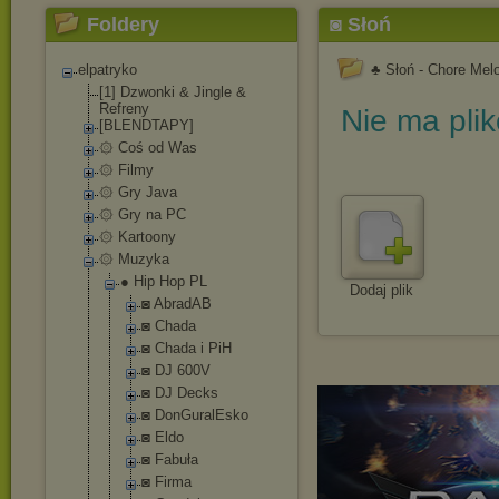
Foldery
◙ Słoń
elpatryko
♣ Słoń - Chore Mel
[1] Dzwonki & Jingle &
Refreny
Nie ma pli
[BLENDTAPY]
۞ Coś od Was
۞ Filmy
۞ Gry Java
۞ Gry na PC
۞ Kartoony
۞ Muzyka
● Hip Hop PL
Dodaj plik
◙ AbradAB
◙ Chada
◙ Chada i PiH
◙ DJ 600V
◙ DJ Decks
◙ DonGuralEsk
o
◙ Eldo
◙ Fabuła
◙ Firma