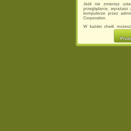
Jeśli nie zmienisz ust
przeglądarce, wyrażasz
komputerze przez admin
Corporation.
W każdej chwili możesz
cookies w swojej przeglą
w naszej Pol
Prze
http://chomikuj.pl/Polity
Jednocześnie informuje
może spowodować ogr
Chomikuj.pl.
W przypadku braku twojej
prosimy o opuszczenie se
Wykorzystanie plików c
(dostosowanie reklam do
działań marketingowych).
Wyrażenie sprzeciwu spo
będzie dopasowana do Tw
wyświetlona przypadkowo
Istnieje możliwość zmian
sposób uniemożliwiając
urządzeniu końcowym. M
dokonując odpowiednich