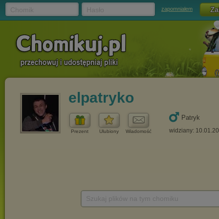
Chomik
Hasło
zapomniałem
elpatryko
Patryk
widziany: 10.01.2
Prezent
Ulubiony
Wiadomość
Szukaj plików na tym chomiku