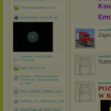
Ksią
CRACK kangurek kao 3.rar
Emo
Żywot Briana - Lektor PL.avi
runner
Zapr
navak3
Pokemon Liquid Crystal
3.3(1).gba
Supe
Patch_v1.4_PL.rar
Eminem - Eminem Presents
The Re-Up - You Don't Know
karopa
(F....mp3
POZ
PEJA_(JEDNA_RUNDA)_mp3_si.mp3
W B
AVATAR_1.01_AMERICAS_EUROPE.EXE
Snoop Dogg, MC Eight, Jay-O-