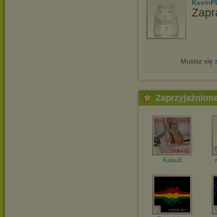
KevinP
Zapr
Musisz się
Zaprzyjaźnion
Kabull