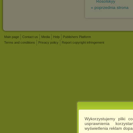
Rosolskyy
« poprzednia strona
Main page
Contact us
Media
Help
Publishers Platform
Terms and conditions
Privacy policy
Report copyright infringement
Wykorzystujemy pliki c
usprawnienia korzyst
wyświetlenia reklam dop