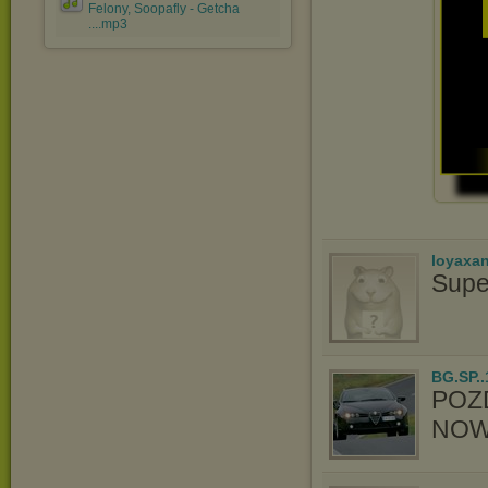
Felony, Soopafly - Getcha
....mp3
loyaxa
Supe
BG.SP..
POZ
NOW