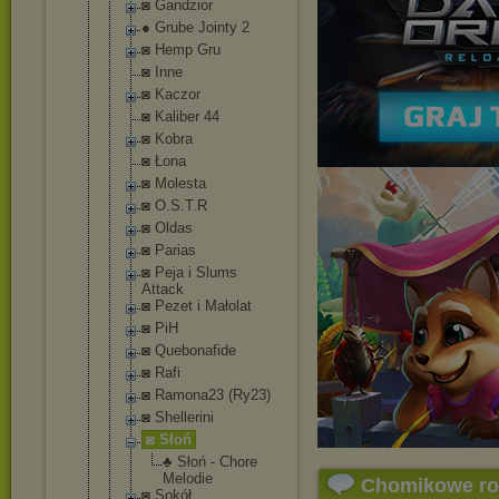
◙ Gandzior
● Grube Jointy 2
◙ Hemp Gru
◙ Inne
◙ Kaczor
◙ Kaliber 44
◙ Kobra
◙ Łona
◙ Molesta
◙ O.S.T.R
◙ Oldas
◙ Parias
◙ Peja i Slums
Attack
◙ Pezet i Małolat
◙ PiH
◙ Quebonafide
◙ Rafi
◙ Ramona23 (Ry23)
◙ Shellerini
◙ Słoń
♣ Słoń - Chore
Melodie
Chomikowe r
◙ Sokół