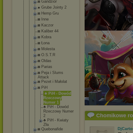
◙ Gandzior
● Grube Jointy 2
◙ Hemp Gru
◙ Inne
◙ Kaczor
◙ Kaliber 44
◙ Kobra
◙ Łona
◙ Molesta
◙ O.S.T.R
◙ Oldas
◙ Parias
◙ Peja i Slums
Attack
◙ Pezet i Małolat
◙ PiH
♣ PiH - Dowód
Rzeczowy
Numer 1
♣ PiH - Dowód
Rzeczowy Numer
Chomikowe r
2
♣ PiH - Kwiaty
Zła
DjCart
◙ Quebonafide