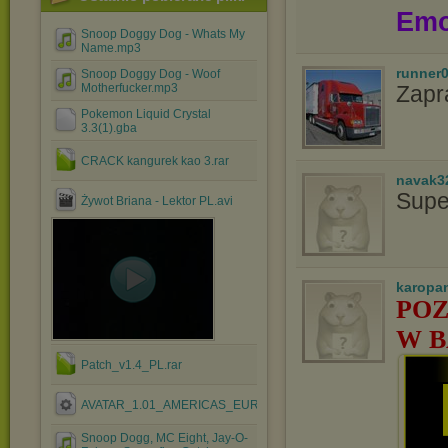
Emo
Snoop Doggy Dog - Whats My
Name.mp3
runner
Snoop Doggy Dog - Woof
Motherfucker.mp3
Zapr
Pokemon Liquid Crystal
3.3(1).gba
CRACK kangurek kao 3.rar
navak3
Supe
Żywot Briana - Lektor PL.avi
karopa
POZ
W B
Patch_v1.4_PL.rar
AVATAR_1.01_AMERICAS_EUROPE.EXE
Snoop Dogg, MC Eight, Jay-O-