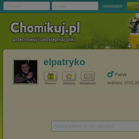
Chomik
Hasło
zapomniałem
elpatryko
Patryk
widziany: 10.01.2
Prezent
Ulubiony
Wiadomość
Szukaj plików na tym chomiku