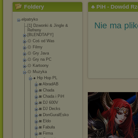
Foldery
♣ PiH - Dowód R
elpatryko
Nie ma pli
[1] Dzwonki & Jingle &
Refreny
[BLENDTAPY]
۞ Coś od Was
۞ Filmy
۞ Gry Java
۞ Gry na PC
۞ Kartoony
۞ Muzyka
● Hip Hop PL
◙ AbradAB
◙ Chada
◙ Chada i PiH
◙ DJ 600V
◙ DJ Decks
◙ DonGuralEsk
o
◙ Eldo
◙ Fabuła
◙ Firma