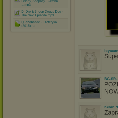
Felony, Soopafly - Getcha
....mp3
Dr Dre & Snoop Doggy Dog -
The Next Episode.mp3
Quebonafide - Ezoteryka
(2015).rar
loyaxa
Supe
BG.SP..
POZ
NOW
KevinP
Zapr