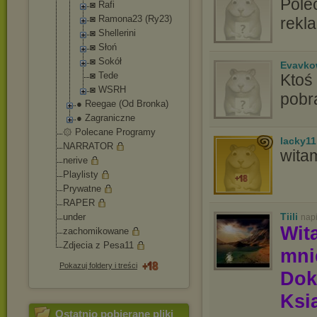
Pole
◙ Rafi
◙ Ramona23 (Ry23)
rekla
◙ Shellerini
◙ Słoń
◙ Sokół
Evavko
◙ Tede
Ktoś
◙ WSRH
pobr
● Reegae (Od Bronka)
● Zagraniczne
۞ Polecane Programy
lacky11
NARRATOR
wita
nerive
Playlisty
Prywatne
RAPER
Tiili
under
nap
Wit
zachomikowane
Zdjecia z Pesa11
mn
Pokazuj foldery i treści
Dok
Ksią
Ostatnio pobierane pliki