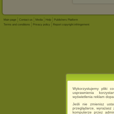
Main page
Contact us
Media
Help
Publishers Platform
Terms and conditions
Privacy policy
Report copyright infringement
Wykorzystujemy pliki c
usprawnienia korzyst
wyświetlenia reklam dop
Jeśli nie zmienisz ust
przeglądarce, wyrażasz
komputerze przez admin