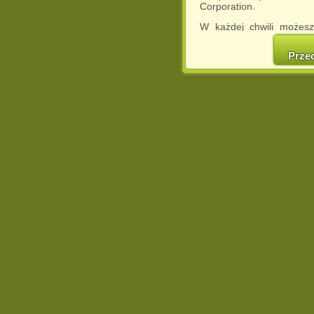
Corporation.
W każdej chwili możesz
cookies w swojej przeglą
w naszej Pol
Prze
http://chomikuj.pl/Polity
Jednocześnie informuje
może spowodować ogr
Chomikuj.pl.
W przypadku braku twojej
prosimy o opuszczenie se
Wykorzystanie plików c
(dostosowanie reklam do
działań marketingowych).
Wyrażenie sprzeciwu spo
będzie dopasowana do Tw
wyświetlona przypadkowo
Istnieje możliwość zmian
sposób uniemożliwiając
urządzeniu końcowym. M
dokonując odpowiednich
internetowej.
Pełną informację na 