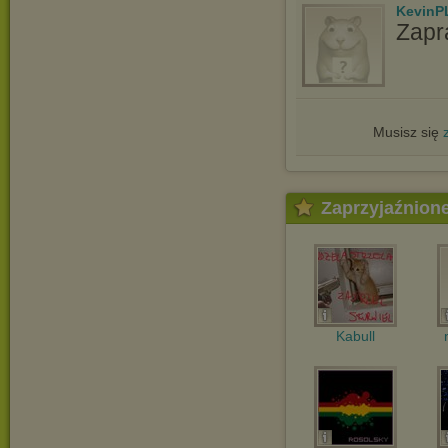
KevinP
Zapr
Musisz się
Zaprzyjaźnion
Kabull