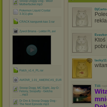
Snoop Doggy Dog - Woof
Motherfucker.mp3
DjCart
Pokemon Liquid Crystal
Pole
3.3(1).gba
rekla
CRACK kangurek kao 3.rar
Żywot Briana - Lektor PL.avi
Evavko
Ktoś
pobr
lacky11
wita
Patch_v1.4_PL.rar
AVATAR_1.01_AMERICAS_EUROPE.EXE
Tiili
nap
Snoop Dogg, MC Eight, Jay-O-
Wit
Felony, Soopafly - Getcha
....mp3
mn
Dr Dre & Snoop Doggy Dog -
The Next Episode.mp3
Dok