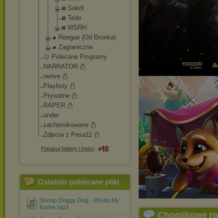
◙ Sokół
◙ Tede
◙ WSRH
● Reegae (Od Bronka)
● Zagraniczne
۞ Polecane Programy
NARRATOR
nerive
Playlisty
Prywatne
RAPER
under
zachomikowane
Zdjecia z Pesa11
Pokazuj foldery i treści
Ostatnio pobierane pliki
Snoop Doggy Dog - Whats My
Name.mp3
Chomikowe r