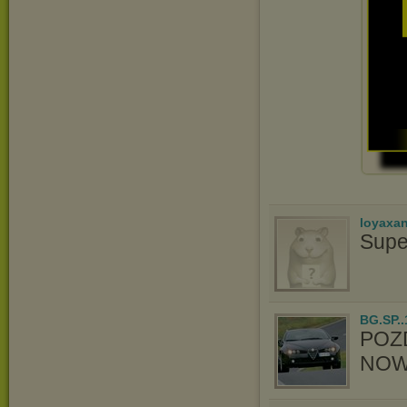
loyaxa
Supe
BG.SP..
POZ
NOW