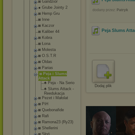
◙ Gandzior
● Grube Jointy 2
dodany przez:
Patryk
◙ Hemp Gru
◙ Inne
◙ Kaczor
Peja Slums Atta
◙ Kaliber 44
◙ Kobra
◙ Łona
◙ Molesta
◙ O.S.T.R
◙ Oldas
◙ Parias
◙ Peja i Slums
Attack
♣ Peja - Na Serio
Dodaj plik
♣ Slums Attack -
Reedukac
ja
◙ Pezet i Małolat
◙ PiH
◙ Quebonafide
◙ Rafi
◙ Ramona23 (Ry23)
◙ Shellerini
◙ Słoń