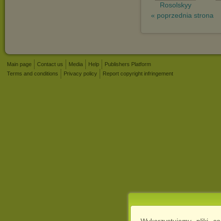
Rosolskyy
« poprzednia strona
Main page
Contact us
Media
Help
Publishers Platform
Terms and conditions
Privacy policy
Report copyright infringement