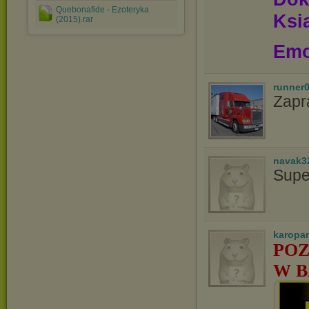
Quebonafide - Ezoteryka
Ksią
(2015).rar
Emo
runner
Zapr
navak3
Supe
karopa
POZ
W B