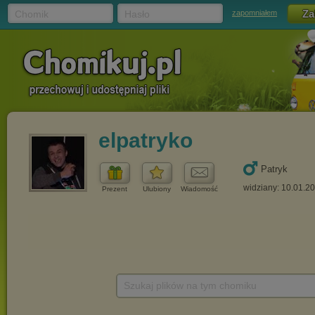
Chomik
Hasło
zapomniałem
elpatryko
Patryk
widziany: 10.01.2
Prezent
Ulubiony
Wiadomość
Szukaj plików na tym chomiku