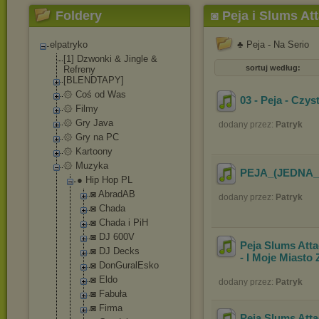
Foldery
◙ Peja i Slums At
elpatryko
♣ Peja - Na Serio
[1] Dzwonki & Jingle &
sortuj według:
Refreny
[BLENDTAPY]
۞ Coś od Was
03 - Peja - Czy
۞ Filmy
۞ Gry Java
dodany przez:
Patryk
۞ Gry na PC
۞ Kartoony
۞ Muzyka
PEJA_(JEDNA_
● Hip Hop PL
◙ AbradAB
dodany przez:
Patryk
◙ Chada
◙ Chada i PiH
◙ DJ 600V
Peja Slums Att
◙ DJ Decks
- I Moje Miasto
◙ DonGuralEsk
o
◙ Eldo
dodany przez:
Patryk
◙ Fabuła
◙ Firma
Peja Slums Atta