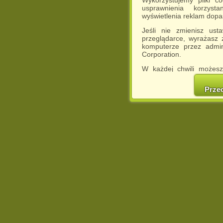
Wykorzystujemy pliki c
usprawnienia korzyst
wyświetlenia reklam dop
Jeśli nie zmienisz ust
przeglądarce, wyrażasz
komputerze przez admin
Corporation.
W każdej chwili możesz
cookies w swojej przeglą
w naszej Pol
Prze
http://chomikuj.pl/Polity
Jednocześnie informuje
może spowodować ogr
Chomikuj.pl.
W przypadku braku twojej
prosimy o opuszczenie se
Wykorzystanie plików c
(dostosowanie reklam do
działań marketingowych).
Wyrażenie sprzeciwu spo
będzie dopasowana do Tw
wyświetlona przypadkowo
Istnieje możliwość zmian