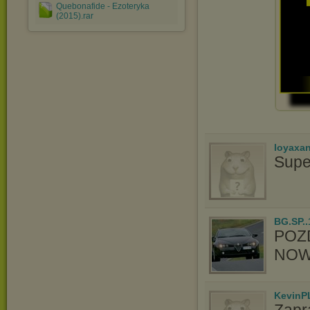
Quebonafide - Ezoteryka
(2015).rar
loyaxa
Supe
BG.SP..
POZ
NOW
KevinP
Zapr