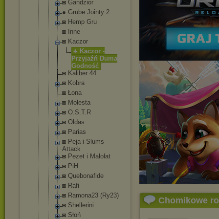
◙ Gandzior
● Grube Jointy 2
◙ Hemp Gru
◙ Inne
◙ Kaczor
♣ Kaczor -
Przyjaźń Duma
Godność
◙ Kaliber 44
◙ Kobra
◙ Łona
◙ Molesta
◙ O.S.T.R
◙ Oldas
◙ Parias
◙ Peja i Slums
Attack
◙ Pezet i Małolat
◙ PiH
◙ Quebonafide
◙ Rafi
◙ Ramona23 (Ry23)
Chomikowe r
◙ Shellerini
◙ Słoń