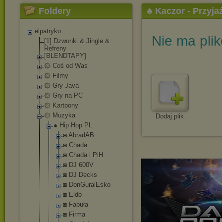
Foldery
♣ Kaczor - Przyj
elpatryko
Nie ma pli
[1] Dzwonki & Jingle &
Refreny
[BLENDTAPY]
۞ Coś od Was
۞ Filmy
۞ Gry Java
۞ Gry na PC
۞ Kartoony
۞ Muzyka
Dodaj plik
● Hip Hop PL
◙ AbradAB
◙ Chada
◙ Chada i PiH
◙ DJ 600V
◙ DJ Decks
◙ DonGuralEsk
o
◙ Eldo
◙ Fabuła
◙ Firma