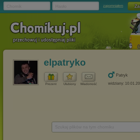
Chomik
Hasło
zapomniałem
elpatryko
Patryk
widziany: 10.01.2
Prezent
Ulubiony
Wiadomość
Szukaj plików na tym chomiku