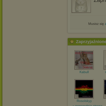
Musisz się
Zaprzyjaźnion
Kabull
Rosolskyy
« poprzednia strona