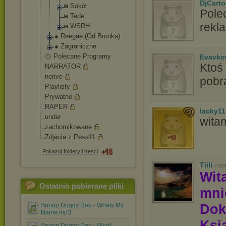
DjCart
◙ Sokół
Pole
◙ Tede
rekla
◙ WSRH
● Reegae (Od Bronka)
● Zagraniczne
۞ Polecane Programy
Evavko
Ktoś
NARRATOR
nerive
pobr
Playlisty
Prywatne
RAPER
lacky11
under
wita
zachomikowane
Zdjecia z Pesa11
Pokazuj foldery i treści
Tiili
nap
Wit
Ostatnio pobierane pliki
mn
Dok
Snoop Doggy Dog - Whats My
Name.mp3
Ksią
Snoop Doggy Dog - Woof