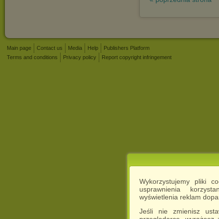
Main page
Contact us
Media
Help
Publishers Platform
Terms and conditions
Privacy policy
Report copyright infringement
Wykorzystujemy pliki c
usprawnienia korzyst
wyświetlenia reklam dop
Jeśli nie zmienisz ust