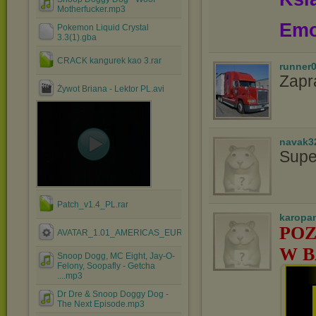
Motherfucker.mp3
Emo
Pokemon Liquid Crystal
3.3(1).gba
CRACK kangurek kao 3.rar
runner
Zapr
Żywot Briana - Lektor PL.avi
navak3
Supe
Patch_v1.4_PL.rar
karopa
POZ
AVATAR_1.01_AMERICAS_EUROPE.EXE
W B
Snoop Dogg, MC Eight, Jay-O-
Felony, Soopafly - Getcha
....mp3
Dr Dre & Snoop Doggy Dog -
The Next Episode.mp3