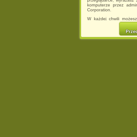
przeglądarce, wyrażasz
komputerze przez admin
Corporation.
W każdej chwili możesz
cookies w swojej przeglą
w naszej Pol
Prze
http://chomikuj.pl/Polity
Jednocześnie informuje
może spowodować ogr
Chomikuj.pl.
W przypadku braku twojej
prosimy o opuszczenie se
Wykorzystanie plików c
(dostosowanie reklam do
działań marketingowych).
Wyrażenie sprzeciwu spo
będzie dopasowana do Tw
wyświetlona przypadkowo
Istnieje możliwość zmian
sposób uniemożliwiając
urządzeniu końcowym. M
dokonując odpowiednich
internetowej.