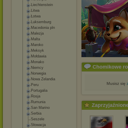
Liechtenstein
Litwa
Łotwa
Luksemburg
Macedonia pln
Malezja
Malta
Maroko
Meksyk
Mołdawia
Monako
Chomikowe r
Niemcy
Norwegia
Nowa Zelandia
Musisz się
Peru
Portugalia
Rosja
Rumunia
Zaprzyjaźnion
San Marino
Serbia
Seszele
Słowacja