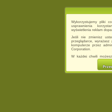
Wykorzystujemy pliki c
usprawnienia korzyst
wyświetlenia reklam dop
Jeśli nie zmienisz ust
przeglądarce, wyrażasz
komputerze przez admin
Corporation.
W każdej chwili możesz
cookies w swojej przeglą
w naszej Pol
Prze
http://chomikuj.pl/Polity
Jednocześnie informuje
może spowodować ogr
Chomikuj.pl.
W przypadku braku twojej
prosimy o opuszczenie se
Wykorzystanie plików c
(dostosowanie reklam do
działań marketingowych).