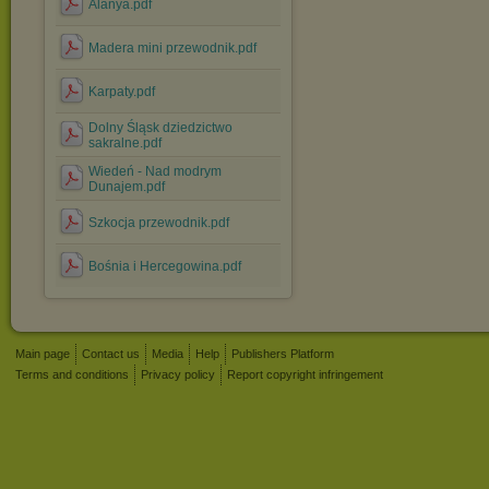
Alanya.pdf
Madera mini przewodnik.pdf
Karpaty.pdf
Dolny Śląsk dziedzictwo
sakralne.pdf
Wiedeń - Nad modrym
Dunajem.pdf
Szkocja przewodnik.pdf
Bośnia i Hercegowina.pdf
Main page
Contact us
Media
Help
Publishers Platform
Terms and conditions
Privacy policy
Report copyright infringement