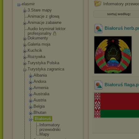
elasmir
Informatory przewod
3.Stare mapy
sortuj według:
Animacje z głową
Animacje zabawne
Białoruś herb
.
Audio kryminał lektor
profesjonalny
Dokumenty
Galeria moja
Kuchcik
Rozrywka
Turystyka Polska
Turystyka zagranica
Albania
Andora
Białoruś flaga
.
Armenia
Australia
Austria
Belgia
Bhutan
Białoruś
Informatory
przewodniki
Mapy