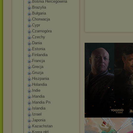
Bośnia Hercegowina
Brazylia
Bułgaria
Chorwacja
Cypr
Czarnogóra
Czechy
Dania
Estonia
Finlandia
Francja
Grecja
Gruzja
Hiszpania
Holandia
Indie
Irlandia
Irlandia Pn
Islandia
Izrael
Japonia
Kazachstan
Korea płd