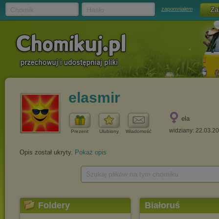
Chomik
Hasło
zapomniałem
elasmir
ela
widziany: 22.03.2
Prezent
Ulubiony
Wiadomość
Opis został ukryty.
Pokaż opis
Szukaj plików na tym chomiku
Foldery
Białoruś