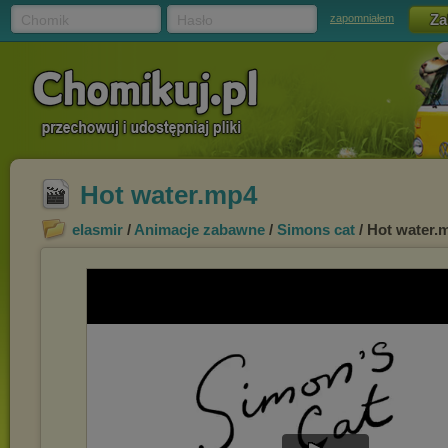
Chomik
Hasło
zapomniałem
Hot water.mp4
elasmir
/
Animacje zabawne
/
Simons cat
/ Hot water.