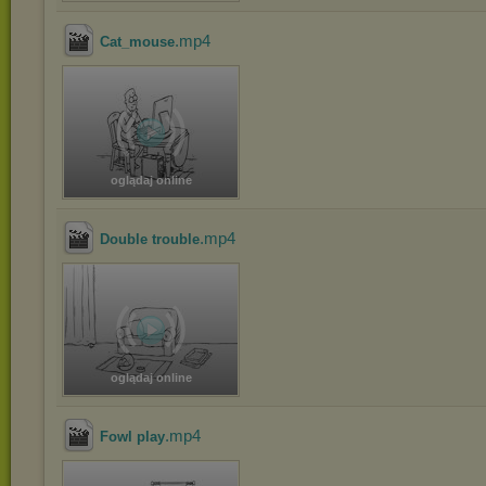
.mp4
Cat_mouse
oglądaj online
.mp4
Double trouble
oglądaj online
.mp4
Fowl play