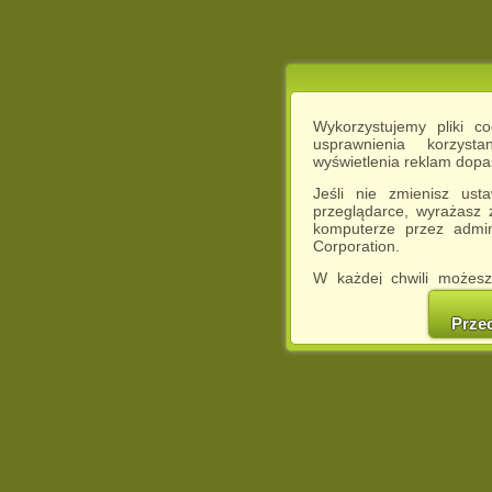
Wykorzystujemy pliki c
usprawnienia korzyst
wyświetlenia reklam dop
Jeśli nie zmienisz ust
przeglądarce, wyrażasz
komputerze przez admin
Corporation.
W każdej chwili możesz
cookies w swojej przeglą
w naszej Pol
Prze
http://chomikuj.pl/Polity
Jednocześnie informuje
może spowodować ogr
Chomikuj.pl.
W przypadku braku twojej
prosimy o opuszczenie se
Wykorzystanie plików c