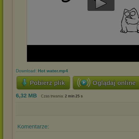
Play
Video
Download:
Hot water.mp4
Pobierz plik
Oglądaj online
6,32 MB
Czas trwania:
2 min 25 s
Komentarze: