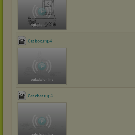
oglądaj online
.mp4
Cat box
oglądaj online
.mp4
Cat chat
oglądaj online