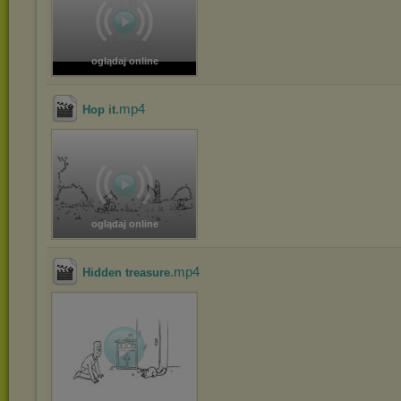
oglądaj online
.mp4
Hop it
oglądaj online
.mp4
Hidden treasure