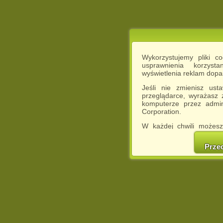
Wykorzystujemy pliki c
usprawnienia korzyst
wyświetlenia reklam dop
Jeśli nie zmienisz ust
przeglądarce, wyrażasz
komputerze przez admin
Corporation.
W każdej chwili możesz
cookies w swojej przeglą
w naszej Pol
Prze
http://chomikuj.pl/Polity
Jednocześnie informuje
może spowodować ogr
Chomikuj.pl.
W przypadku braku twojej
prosimy o opuszczenie se
Wykorzystanie plików c