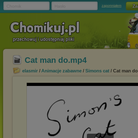
Chomik
Hasło
zapomniałem
Cat man do.mp4
elasmir
/
Animacje zabawne
/
Simons cat
/ Cat man d