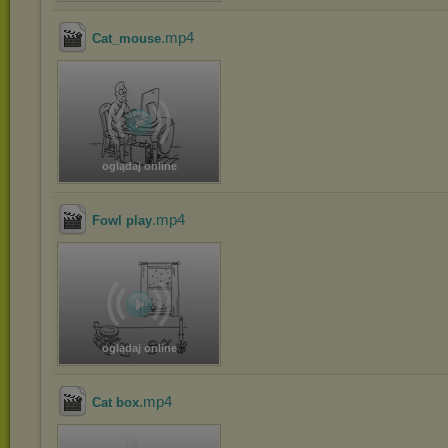
.mp4
Cat_mouse
oglądaj online
.mp4
Fowl play
oglądaj online
.mp4
Cat box