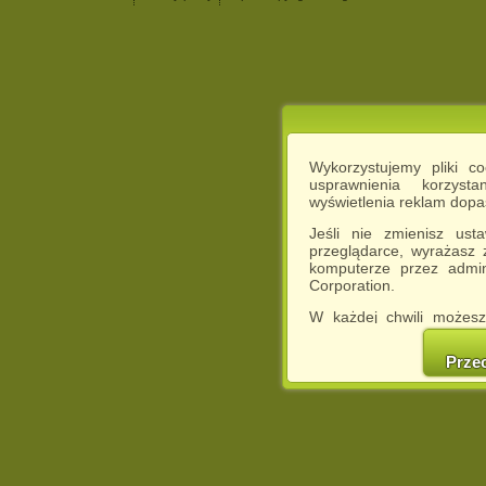
Wykorzystujemy pliki c
usprawnienia korzyst
wyświetlenia reklam dop
Jeśli nie zmienisz ust
przeglądarce, wyrażasz
komputerze przez admin
Corporation.
W każdej chwili możesz
cookies w swojej przeglą
w naszej Pol
Prze
http://chomikuj.pl/Polity
Jednocześnie informuje
może spowodować ogr
Chomikuj.pl.
W przypadku braku twojej
prosimy o opuszczenie se