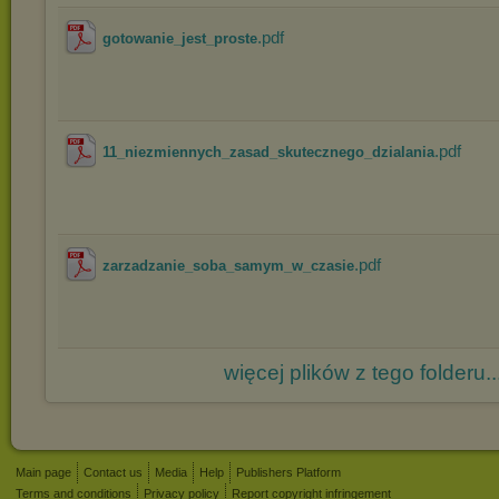
.pdf
gotowanie_jest_proste
.pdf
11_niezmiennych_zasad_skutecznego_dzialania
.pdf
zarzadzanie_soba_samym_w_czasie
więcej plików z tego folderu..
Main page
Contact us
Media
Help
Publishers Platform
Terms and conditions
Privacy policy
Report copyright infringement