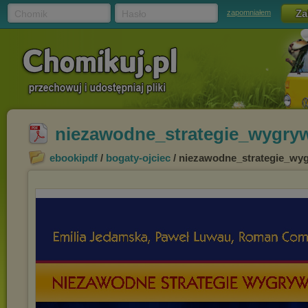
Chomik
Hasło
zapomniałem
niezawodne_strategie_wygryw
ebookipdf
/
bogaty-ojciec
/ niezawodne_strategie_wyg