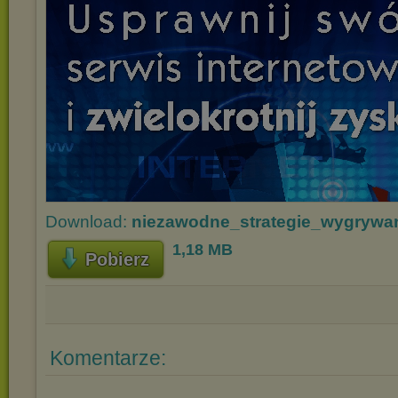
Download:
niezawodne_strategie_wygrywan
1,18 MB
Pobierz
Komentarze: