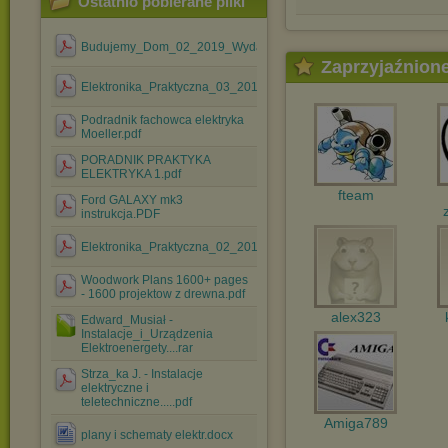
Ostatnio pobierane pliki
Budujemy_Dom_02_2019_Wydanie_Specjalne.pdf
Zaprzyjaźnion
Elektronika_Praktyczna_03_2018.pdf
Podradnik fachowca elektryka
Moeller.pdf
PORADNIK PRAKTYKA
ELEKTRYKA 1.pdf
fteam
Ford GALAXY mk3
instrukcja.PDF
Elektronika_Praktyczna_02_2018.pdf
Woodwork Plans 1600+ pages
- 1600 projektow z drewna.pdf
alex323
Edward_Musiał -
Instalacje_i_Urządzenia
Elektroenergety....rar
Strza_ka J. - Instalacje
elektryczne i
teletechniczne.....pdf
Amiga789
plany i schematy elektr.docx