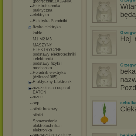
Grzegw
(podręcznik)ZA
DANIA
Witam
Elektrotechnik
a
praktyczna
będą
elektryka
Elektryka Poradniki
fizyka elektryka
Grzegw
kable
Hej,
M1 M2 M3
MASZYNY
ELEKTRYCZNE
podstawy elektrotechnik
i
i elektroniki
podstawy fizyki I
Grzegw
mechanika
beka6
Poradnik elektryka
(dzikson1985)
nazw
Praktyczny Elektronik
Pozd
rozdzielnica i osprzet
EATON
rozne
cebulk
sep
Ciek
silnik krokowy
silniki
Sprawozdania
elektrotechnik
a i
elektronika
sprawozdania z eletry
henibo