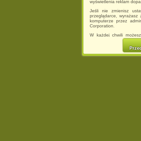
wyświetlenia reklam dop
Jeśli nie zmienisz ust
przeglądarce, wyrażasz
komputerze przez admin
Corporation.
W każdej chwili możesz
cookies w swojej przeglą
w naszej Pol
Prze
http://chomikuj.pl/Polity
Jednocześnie informuje
może spowodować ogr
Chomikuj.pl.
W przypadku braku twojej
prosimy o opuszczenie se
Wykorzystanie plików c
(dostosowanie reklam do
działań marketingowych).
Wyrażenie sprzeciwu spo
będzie dopasowana do Tw
wyświetlona przypadkowo
Istnieje możliwość zmian
sposób uniemożliwiając