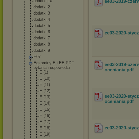
dodatki 10
ee03-2019-cze
dodatki 2
dodatki 3
dodatki 4
dodatki 5
dodatki 6
ee03-2020-sty
dodatki 7
dodatki 8
dodatki 9
E07
Egzaminy E i EE PDF
ee03-2019-czer
pytania i odpowiedzi
oceniania
.pdf
E (1)
E (10)
E (11)
E (12)
ee03-2020-styc
E (13)
oceniania
.pdf
E (14)
E (15)
E (16)
E (17)
ee03-2020-sty
E (18)
E (19)