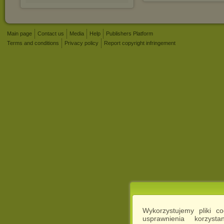
Main page
Contact us
Media
Help
Publishers Platform
Terms and conditions
Privacy policy
Report copyright infringement
Wykorzystujemy pliki c
usprawnienia korzyst