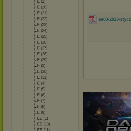
E (2)
E (20)
E (21)
E (22)
ee03-2020-styc
E (23)
E (24)
E (25)
E (26)
E (27)
E (28)
E (29)
E (3)
E (30)
E (31)
E (4)
E (5)
E (6)
E (7)
E (8)
E (9)
EE (1)
EE (10)
EE (11)