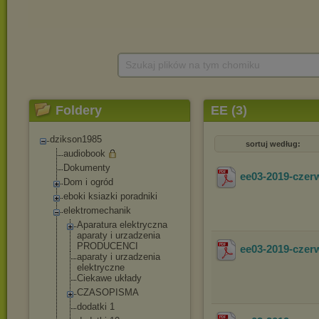
Szukaj plików na tym chomiku
Foldery
EE (3)
dzikson1985
sortuj według:
audiobook
Dokumenty
ee03-2019-cze
Dom i ogród
eboki ksiazki poradniki
elektromechanik
Aparatura elektryczna
aparaty i urzadzenia
PRODUCENCI
ee03-2019-czer
aparaty i urzadzenia
elektryczne
Ciekawe układy
CZASOPISMA
dodatki 1