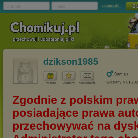
Chomik
Hasło
zapomniałem
dzikson1985
Damian
widziany: 9.01.20
Prezent
Ulubiony
Wiadomość