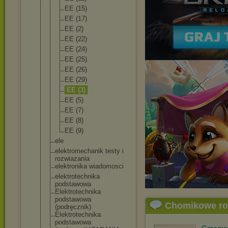
EE (15)
EE (17)
EE (2)
EE (22)
EE (24)
EE (25)
EE (26)
EE (29)
EE (3)
EE (5)
EE (7)
EE (8)
EE (9)
ele
elektromechani
k testy i
rozwiazania
elektronika wiadomosci
elektrotechnik
a
podstawowa
Elektrotechnik
a
podstawowa
Chomikowe r
(podręcznik)
Elektrotechnik
a
podstawowa