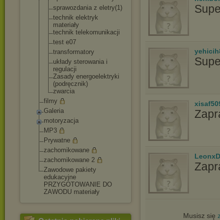
Supe
sprawozdania z eletry(1)
technik elektryk
materiały
technik telekomunikacj
i
test e07
yehicih
transformatory
Supe
układy sterowania i
regulacji
Zasady energoelektryk
i
(podręcznik)
zwarcia
filmy
xisaf50
Galeria
Zapr
motoryzacja
MP3
Prywatne
zachomikowane
LeonxD
zachomikowane 2
Zapr
Zawodowe pakiety
edukacyjne
PRZYGOTOWANIE DO
ZAWODU materiały
Musisz się