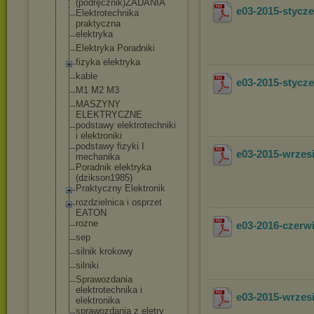
(podręcznik)ZA
DANIA
e03-2015-styc
Elektrotechnik
a
praktyczna
elektryka
Elektryka Poradniki
fizyka elektryka
kable
e03-2015-stycz
M1 M2 M3
MASZYNY
ELEKTRYCZNE
podstawy elektrotechnik
i
i elektroniki
podstawy fizyki I
e03-2015-wrze
mechanika
Poradnik elektryka
(dzikson1985)
Praktyczny Elektronik
rozdzielnica i osprzet
EATON
rozne
e03-2016-czer
sep
silnik krokowy
silniki
Sprawozdania
elektrotechnik
a i
e03-2015-wrzes
elektronika
sprawozdania z eletry