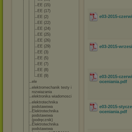
EE (15)
EE (17)
e03-2015-czerw
EE (2)
EE (22)
EE (24)
EE (25)
EE (26)
EE (29)
e03-2015-wrze
EE (3)
EE (5)
EE (7)
EE (8)
EE (9)
e03-2015-czerw
oceniania
.pdf
ele
elektromechani
k testy i
rozwiazania
elektronika wiadomosci
elektrotechnik
a
e03-2015-stycz
podstawowa
Elektrotechnik
a
oceniania
.pdf
podstawowa
(podręcznik)
Elektrotechnik
a
podstawowa