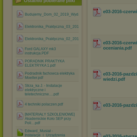
Ostatnio pobierane pliki
e03-2016-czerw
Budujemy_Dom_02_2019_Wydanie_Specjalne.pdf
Elektronika_Praktyczna_03_2018.pdf
Elektronika_Praktyczna_02_2018.pdf
e03-2016-czerw
oceniania
.pdf
Ford GALAXY mk3
instrukcja.PDF
PORADNIK PRAKTYKA
ELEKTRYKA 1.pdf
Podradnik fachowca elektryka
e03-2016-pazdz
Moeller.pdf
wiedzi
.pdf
Strza_ka J. - Instalacje
elektryczne i
teletechniczne.....pdf
4 techniki polaczen.pdf
e03-2016-pazdz
[MATERIAŁY SZKOLENIOWE]
Akademickie Koło SEP przy
Poli....pdf
Edward_Musiał -
Instalacje_i_Urządzenia
e03-2016-styc