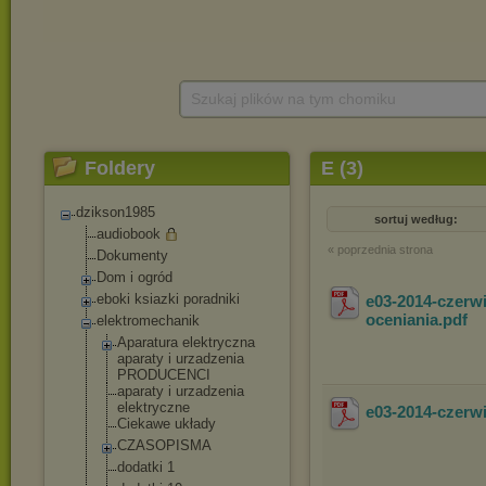
Szukaj plików na tym chomiku
Foldery
E (3)
dzikson1985
sortuj według:
audiobook
« poprzednia strona
Dokumenty
Dom i ogród
eboki ksiazki poradniki
e03-2014-czerw
oceniania
.pdf
elektromechanik
Aparatura elektryczna
aparaty i urzadzenia
PRODUCENCI
aparaty i urzadzenia
elektryczne
e03-2014-czer
Ciekawe układy
CZASOPISMA
dodatki 1