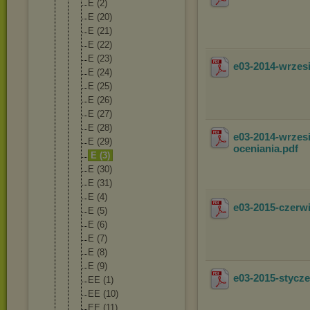
E (2)
E (20)
E (21)
E (22)
E (23)
e03-2014-wrzes
E (24)
E (25)
E (26)
E (27)
E (28)
e03-2014-wrzes
E (29)
oceniania
.pdf
E (3)
E (30)
E (31)
E (4)
e03-2015-czer
E (5)
E (6)
E (7)
E (8)
E (9)
e03-2015-styc
EE (1)
EE (10)
EE (11)