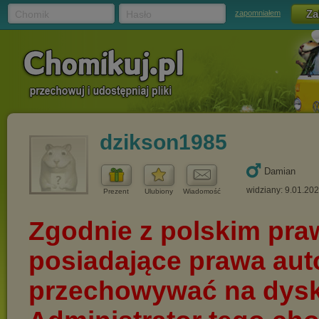
Chomik
Hasło
zapomniałem
dzikson1985
Damian
widziany: 9.01.20
Prezent
Ulubiony
Wiadomość