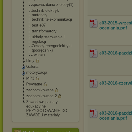
sprawozdania z eletry(1)
technik elektryk
materiały
technik telekomunikacj
i
e03-2015-wrzes
test e07
oceniania
.pdf
transformatory
układy sterowania i
regulacji
Zasady energoelektryk
i
(podręcznik)
e03-2016-pazdz
zwarcia
filmy
Galeria
motoryzacja
MP3
e03-2016-czer
Prywatne
zachomikowane
zachomikowane 2
Zawodowe pakiety
edukacyjne
PRZYGOTOWANIE DO
e03-2016-pazdz
ZAWODU materiały
oceniania
.pdf