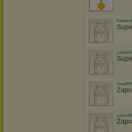
henibo
Supe
yehicih
Supe
xisaf50
Zapr
LeonxD
Zapr