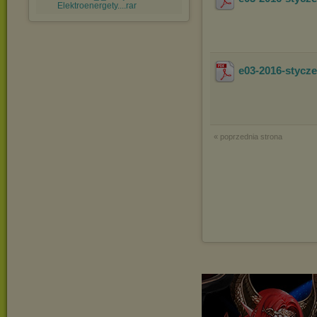
Elektroenergety....rar
e03-2016-stycz
« poprzednia strona