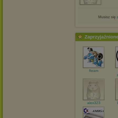
Musisz się
Zaprzyjaźnion
fteam
alex323