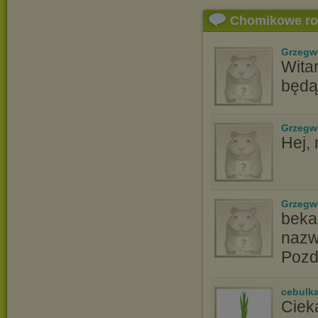
Chomikowe r
Grzegw
Witam
będą
Grzegw
Hej,
Grzegw
beka6
nazw
Pozd
cebulk
Ciek