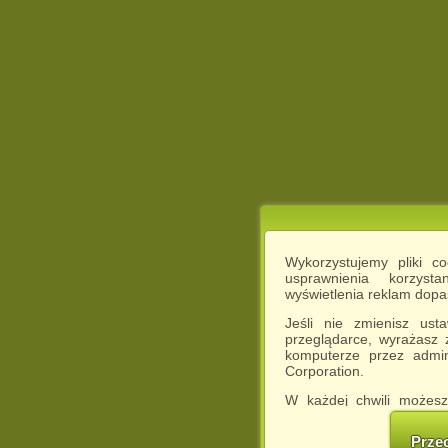
Wykorzystujemy pliki c
usprawnienia korzyst
wyświetlenia reklam dop
Jeśli nie zmienisz ust
przeglądarce, wyrażasz
komputerze przez admin
Corporation.
W każdej chwili możesz
cookies w swojej przeglą
w naszej Pol
Prze