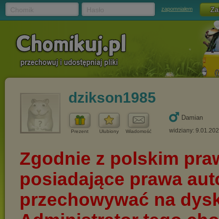
Chomik
Hasło
zapomniałem
dzikson1985
Damian
widziany: 9.01.20
Prezent
Ulubiony
Wiadomość