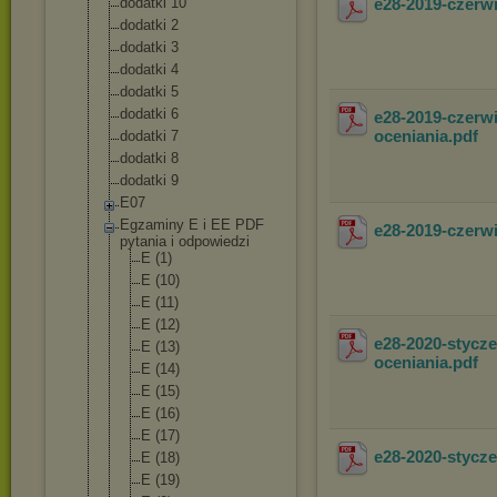
dodatki 10
e28-2019-czer
dodatki 2
dodatki 3
dodatki 4
dodatki 5
dodatki 6
e28-2019-czerw
oceniania
.pdf
dodatki 7
dodatki 8
dodatki 9
E07
Egzaminy E i EE PDF
e28-2019-czerw
pytania i odpowiedzi
E (1)
E (10)
E (11)
E (12)
e28-2020-stycz
E (13)
oceniania
.pdf
E (14)
E (15)
E (16)
E (17)
e28-2020-styc
E (18)
E (19)