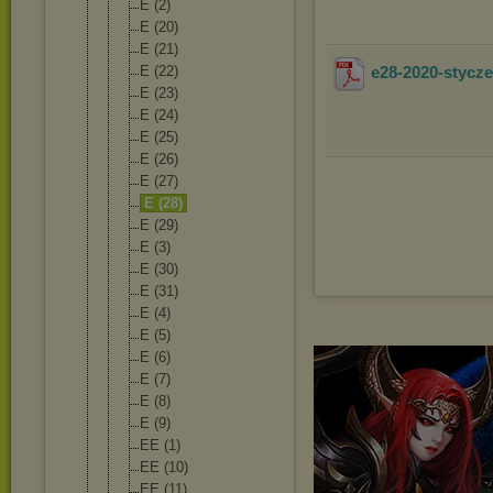
E (2)
E (20)
E (21)
E (22)
e28-2020-stycz
E (23)
E (24)
E (25)
E (26)
E (27)
E (28)
E (29)
E (3)
E (30)
E (31)
E (4)
E (5)
E (6)
E (7)
E (8)
E (9)
EE (1)
EE (10)
EE (11)