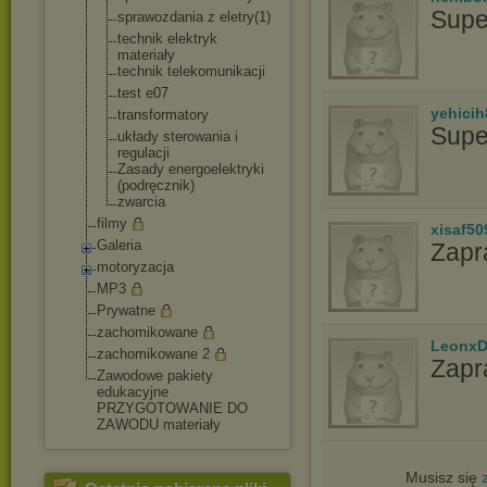
Supe
sprawozdania z eletry(1)
technik elektryk
materiały
technik telekomunikacj
i
test e07
yehicih
transformatory
Supe
układy sterowania i
regulacji
Zasady energoelektryk
i
(podręcznik)
zwarcia
filmy
xisaf50
Galeria
Zapr
motoryzacja
MP3
Prywatne
zachomikowane
LeonxD
zachomikowane 2
Zapr
Zawodowe pakiety
edukacyjne
PRZYGOTOWANIE DO
ZAWODU materiały
Musisz się