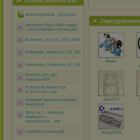
Ostatnio pobierane pliki
technik.mechanik_311[20].zip
Zaprzyjaźnion
Woodwork Plans 1600+ pages
- 1600 projektow z drewna.pdf
Budujemy_Dom_02_2019_Wydanie_Specjalne.pdf
Elektronika_Praktyczna_03_2018.pdf
fteam
Elektronika_Praktyczna_02_2018.pdf
Ford GALAXY mk3
instrukcja.PDF
PORADNIK PRAKTYKA
ELEKTRYKA 1.pdf
alex323
Podradnik fachowca elektryka
Moeller.pdf
Strza_ka J. - Instalacje
elektryczne i
teletechniczne.....pdf
4 techniki polaczen.pdf
Amiga789