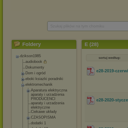
Szukaj plików na tym chomiku
Foldery
E (28)
dzikson1985
sortuj według:
audiobook
Dokumenty
e28-2019-czer
Dom i ogród
eboki ksiazki poradniki
elektromechanik
Aparatura elektryczna
aparaty i urzadzenia
PRODUCENCI
e28-2020-styc
aparaty i urzadzenia
elektryczne
Ciekawe układy
CZASOPISMA
dodatki 1