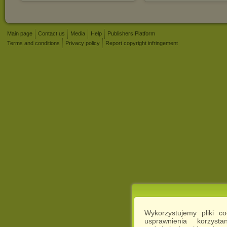
Main page
Contact us
Media
Help
Publishers Platform
Terms and conditions
Privacy policy
Report copyright infringement
Wykorzystujemy pliki c
usprawnienia korzyst