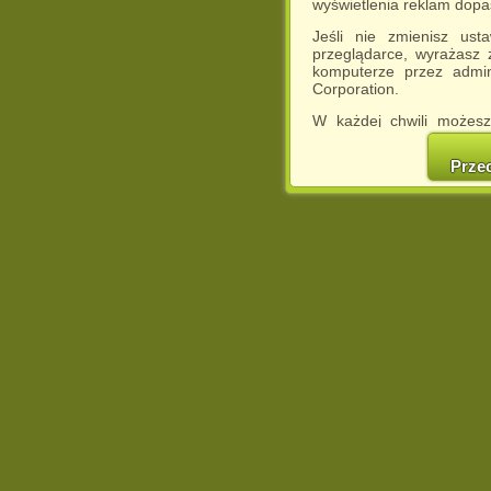
wyświetlenia reklam dop
Jeśli nie zmienisz ust
przeglądarce, wyrażasz
komputerze przez admin
Corporation.
W każdej chwili możesz
cookies w swojej przeglą
w naszej Pol
Prze
http://chomikuj.pl/Polity
Jednocześnie informuje
może spowodować ogr
Chomikuj.pl.
W przypadku braku twojej
prosimy o opuszczenie se
Wykorzystanie plików c
(dostosowanie reklam do
działań marketingowych).
Wyrażenie sprzeciwu spo
będzie dopasowana do Tw
wyświetlona przypadkowo
Istnieje możliwość zmian
sposób uniemożliwiając
urządzeniu końcowym. M