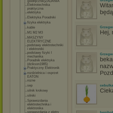
Grzegw
(podręcznik)ZA
DANIA
Witam
Elektrotechnik
a
praktyczna
będą
elektryka
Elektryka Poradniki
fizyka elektryka
Grzegw
kable
Hej,
M1 M2 M3
MASZYNY
ELEKTRYCZNE
podstawy elektrotechnik
i
i elektroniki
podstawy fizyki I
Grzegw
mechanika
beka6
Poradnik elektryka
(dzikson1985)
nazw
Praktyczny Elektronik
Pozd
rozdzielnica i osprzet
EATON
rozne
cebulk
sep
Ciek
silnik krokowy
silniki
Sprawozdania
elektrotechnik
a i
elektronika
sprawozdania z eletry
henibo