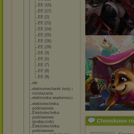
EE (15)
EE (17)
EE (2)
EE (22)
EE (24)
EE (25)
EE (26)
EE (29)
EE (3)
EE (5)
EE (7)
EE (8)
EE (9)
ele
elektromechani
k testy i
rozwiazania
elektronika wiadomosci
elektrotechnik
a
podstawowa
Elektrotechnik
a
podstawowa
Chomikowe r
(podręcznik)
Elektrotechnik
a
podstawowa