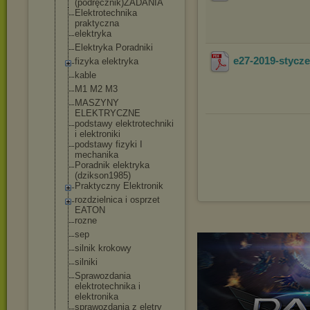
(podręcznik)ZA
DANIA
Elektrotechnik
a
praktyczna
elektryka
Elektryka Poradniki
e27-2019-styc
fizyka elektryka
kable
M1 M2 M3
MASZYNY
ELEKTRYCZNE
podstawy elektrotechnik
i
i elektroniki
podstawy fizyki I
mechanika
Poradnik elektryka
(dzikson1985)
Praktyczny Elektronik
rozdzielnica i osprzet
EATON
rozne
sep
silnik krokowy
silniki
Sprawozdania
elektrotechnik
a i
elektronika
sprawozdania z eletry