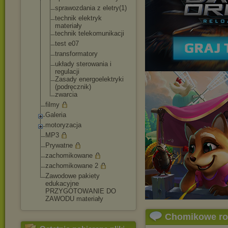
sprawozdania z eletry(1)
technik elektryk
materiały
technik telekomunikacj
i
test e07
transformatory
układy sterowania i
regulacji
Zasady energoelektryk
i
(podręcznik)
zwarcia
filmy
Galeria
motoryzacja
MP3
Prywatne
zachomikowane
zachomikowane 2
Zawodowe pakiety
edukacyjne
PRZYGOTOWANIE DO
ZAWODU materiały
Chomikowe r