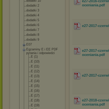
dodatki 10
e27-2016-czerw
oceniania
.pdf
dodatki 2
dodatki 3
dodatki 4
dodatki 5
dodatki 6
e27-2017-czerw
dodatki 7
dodatki 8
dodatki 9
E07
Egzaminy E i EE PDF
e27-2017-czerw
pytania i odpowiedzi
oceniania
.pdf
E (1)
E (10)
E (11)
E (12)
e27-2017-czer
E (13)
E (14)
E (15)
E (16)
E (17)
e27-2018-czerw
E (18)
oceniania
.pdf
E (19)