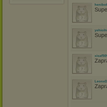
henibo
Supe
yehicih
Supe
xisaf50
Zapr
LeonxD
Zapr