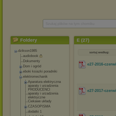
Szukaj plików na tym chomiku
Foldery
E (27)
dzikson1985
sortuj według:
audiobook
Dokumenty
e27-2016-czerw
Dom i ogród
eboki ksiazki poradniki
elektromechanik
Aparatura elektryczna
aparaty i urzadzenia
PRODUCENCI
e27-2017-czer
aparaty i urzadzenia
elektryczne
Ciekawe układy
CZASOPISMA
dodatki 1