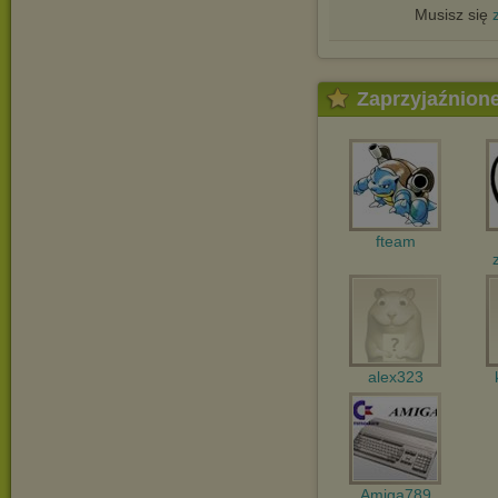
Musisz się
Zaprzyjaźnion
fteam
alex323
Amiga789