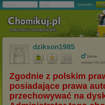
Chomik
Hasło
zapomniałem
dzikson1985
Damian
widziany: 9.01.20
Prezent
Ulubiony
Wiadomość