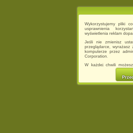
Wykorzystujemy pliki c
usprawnienia korzyst
wyświetlenia reklam dop
Jeśli nie zmienisz ust
przeglądarce, wyrażasz
komputerze przez admin
Corporation.
W każdej chwili możesz
cookies w swojej przeglą
w naszej Pol
Prze
http://chomikuj.pl/Polity
Jednocześnie informuje
może spowodować ogr
Chomikuj.pl.
W przypadku braku twojej
prosimy o opuszczenie se
Wykorzystanie plików c
(dostosowanie reklam do
działań marketingowych).