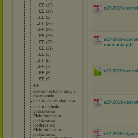
EE (15)
e27-2019-czer
EE (17)
EE (2)
EE (22)
EE (24)
EE (25)
e27-2019-czerw
EE (26)
oceniania
.pdf
EE (29)
EE (3)
EE (5)
EE (7)
e27-2019-czerw
EE (8)
EE (9)
ele
elektromechani
k testy i
rozwiazania
elektronika wiadomosci
e27-2019-czerw
elektrotechnik
a
podstawowa
Elektrotechnik
a
podstawowa
(podręcznik)
Elektrotechnik
a
e27-2019-styc
podstawowa