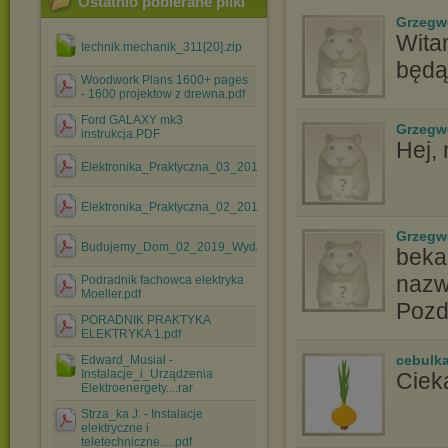
Ostatnio pobierane pliki
Grzegw
Witam
technik.mechanik_311[20].zip
będą
Woodwork Plans 1600+ pages
- 1600 projektow z drewna.pdf
Ford GALAXY mk3
Grzegw
instrukcja.PDF
Hej,
Elektronika_Praktyczna_03_2018.pdf
Elektronika_Praktyczna_02_2018.pdf
Grzegw
Budujemy_Dom_02_2019_Wydanie_Specjalne.pdf
beka6
nazw
Podradnik fachowca elektryka
Moeller.pdf
Pozd
PORADNIK PRAKTYKA
ELEKTRYKA 1.pdf
cebulk
Edward_Musiał -
Instalacje_i_Urządzenia
Ciek
Elektroenergety....rar
Strza_ka J. - Instalacje
elektryczne i
teletechniczne.....pdf