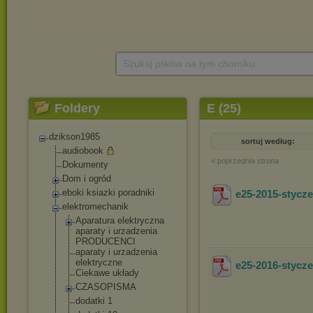
Szukaj plików na tym chomiku
Foldery
E (25)
dzikson1985
sortuj według:
audiobook
« poprzednia strona
Dokumenty
Dom i ogród
eboki ksiazki poradniki
e25-2015-styc
elektromechanik
Aparatura elektryczna
aparaty i urzadzenia
PRODUCENCI
aparaty i urzadzenia
elektryczne
e25-2016-styc
Ciekawe układy
CZASOPISMA
dodatki 1