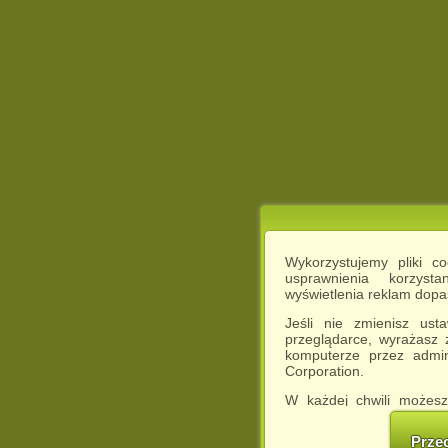
Wykorzystujemy pliki c
usprawnienia korzyst
wyświetlenia reklam dop
Jeśli nie zmienisz ust
przeglądarce, wyrażasz
komputerze przez admin
Corporation.
W każdej chwili możesz
cookies w swojej przeglą
w naszej Pol
Prze