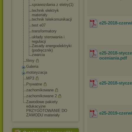
sprawozdania z eletry(1)
technik elektryk
materiały
technik telekomunikacj
i
e25-2018-czerw
test e07
transformatory
układy sterowania i
regulacji
Zasady energoelektryk
i
(podręcznik)
e25-2018-stycz
zwarcia
oceniania
.pdf
filmy
Galeria
motoryzacja
MP3
e25-2018-styc
Prywatne
zachomikowane
zachomikowane 2
Zawodowe pakiety
edukacyjne
PRZYGOTOWANIE DO
e25-2019-czer
ZAWODU materiały