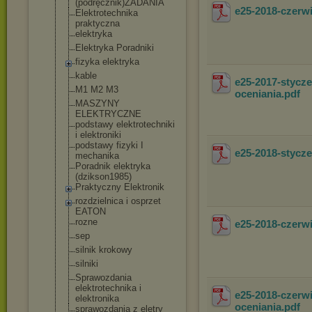
(podręcznik)ZA
DANIA
e25-2018-czer
Elektrotechnik
a
praktyczna
elektryka
Elektryka Poradniki
fizyka elektryka
kable
e25-2017-stycz
M1 M2 M3
oceniania
.pdf
MASZYNY
ELEKTRYCZNE
podstawy elektrotechnik
i
i elektroniki
podstawy fizyki I
e25-2018-styc
mechanika
Poradnik elektryka
(dzikson1985)
Praktyczny Elektronik
rozdzielnica i osprzet
EATON
rozne
e25-2018-czer
sep
silnik krokowy
silniki
Sprawozdania
elektrotechnik
a i
e25-2018-czerw
elektronika
oceniania
.pdf
sprawozdania z eletry