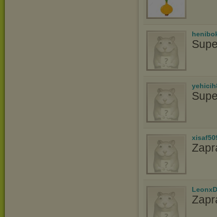
henibo
Supe
yehicih
Supe
xisaf50
Zapr
LeonxD
Zapr