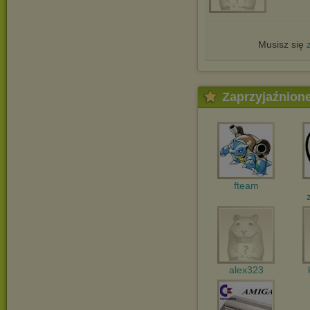
Musisz się
Zaprzyjaźnion
fteam
alex323