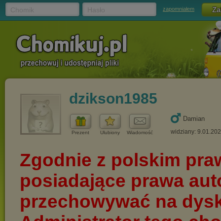
Chomik
Hasło
zapomniałem
dzikson1985
Damian
widziany: 9.01.20
Prezent
Ulubiony
Wiadomość