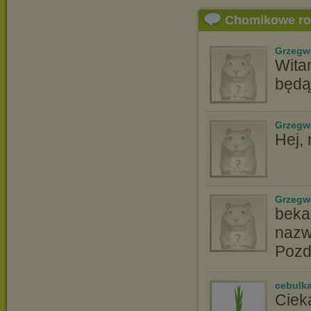
Chomikowe r
Grzegw
Witam
będą
Grzegw
Hej,
Grzegw
beka6
nazw
Pozd
cebulk
Ciek