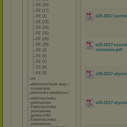
EE (15)
EE (17)
e25-2017-czerw
EE (2)
EE (22)
EE (24)
EE (25)
EE (26)
EE (29)
e25-2017-czerw
oceniania
.pdf
EE (3)
EE (5)
EE (7)
EE (8)
EE (9)
e25-2017-styc
ele
elektromechani
k testy i
rozwiazania
elektronika wiadomosci
elektrotechnik
a
e25-2017-stycz
podstawowa
Elektrotechnik
a
podstawowa
(podręcznik)
Elektrotechnik
a
podstawowa