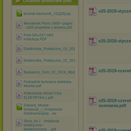
Ostatnio pobierane pliki
e25-2019-styc
technik.mechanik_311[20].zip
Woodwork Plans 1600+ pages
- 1600 projektow z drewna.pdf
Ford GALAXY mk3
instrukcja.PDF
e25-2018-stycz
Elektronika_Praktyczna_03_2018.pdf
Elektronika_Praktyczna_02_2018.pdf
e25-2019-czer
Budujemy_Dom_02_2019_Wydanie_Specjalne.pdf
Podradnik fachowca elektryka
Moeller.pdf
PORADNIK PRAKTYKA
ELEKTRYKA 1.pdf
e25-2019-czerw
oceniania
.pdf
Edward_Musiał -
Instalacje_i_Urządzenia
Elektroenergety....rar
Strza_ka J. - Instalacje
elektryczne i
teletechniczne.....pdf
e25-2019-czerw