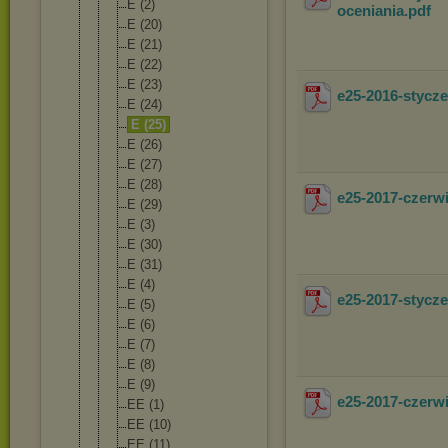
E (2)
oceniania
.pdf
E (20)
E (21)
E (22)
E (23)
e25-2016-styc
E (24)
E (25)
E (26)
E (27)
E (28)
e25-2017-czer
E (29)
E (3)
E (30)
E (31)
E (4)
e25-2017-styc
E (5)
E (6)
E (7)
E (8)
E (9)
e25-2017-czer
EE (1)
EE (10)
EE (11)