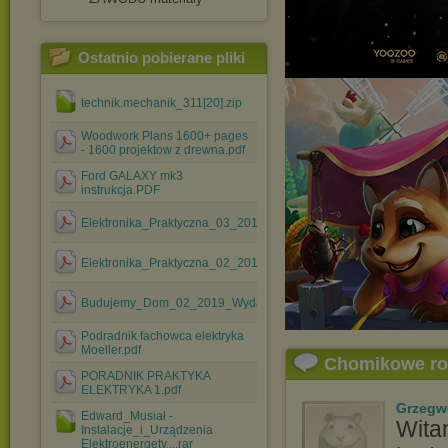
Ostatnio pobierane pliki
technik.mechanik_311[20].zip
Woodwork Plans 1600+ pages
- 1600 projektow z drewna.pdf
Ford GALAXY mk3
instrukcja.PDF
Elektronika_Praktyczna_03_2018.pdf
Elektronika_Praktyczna_02_2018.pdf
Budujemy_Dom_02_2019_Wydanie_Specjalne.pdf
Podradnik fachowca elektryka
Moeller.pdf
Chomikowe r
PORADNIK PRAKTYKA
ELEKTRYKA 1.pdf
Grzegw
Edward_Musiał -
Witam
Instalacje_i_Urządzenia
Elektroenergety....rar