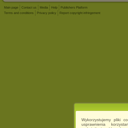
Main page
Contact us
Media
Help
Publishers Platform
Terms and conditions
Privacy policy
Report copyright infringement
Wykorzystujemy pliki c
usprawnienia korzyst