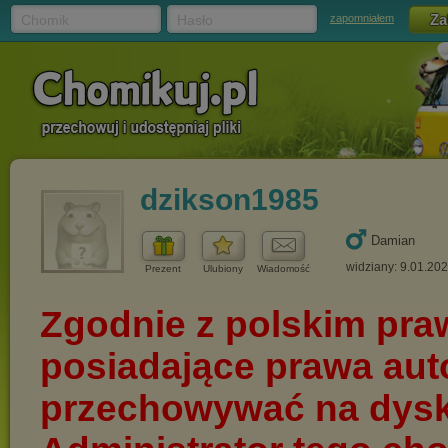
Chomik
Hasło
zapomniałem
dzikson1985
Damian
widziany: 9.01.20
Prezent
Ulubiony
Wiadomość