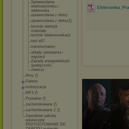
Sprawozdania
elektrotechnik
a i
Elektronika_Pr
elektronika
sprawozdania z eletry
sprawozdania z eletry(1)
technik elektryk
materiały
technik telekomunikacj
i
test e07
transformatory
układy sterowania i
regulacji
Zasady energoelektryk
i
(podręcznik)
zwarcia
filmy
Galeria
motoryzacja
MP3
Prywatne
zachomikowane
zachomikowane 2
Zawodowe pakiety
edukacyjne
PRZYGOTOWANIE DO
ZAWODU materiały