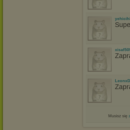
yehicih
Supe
xisaf50
Zapr
LeonxD
Zapr
Musisz się