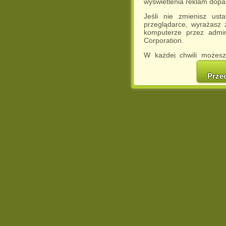
wyświetlenia reklam dop
Jeśli nie zmienisz ust
przeglądarce, wyrażasz
komputerze przez admin
Corporation.
W każdej chwili możesz
cookies w swojej przeglą
w naszej Pol
Prze
http://chomikuj.pl/Polity
Jednocześnie informuje
może spowodować ogr
Chomikuj.pl.
W przypadku braku twojej
prosimy o opuszczenie se
Wykorzystanie plików c
(dostosowanie reklam do
działań marketingowych).
Wyrażenie sprzeciwu spo
będzie dopasowana do Tw
wyświetlona przypadkowo
Istnieje możliwość zmian
sposób uniemożliwiając
urządzeniu końcowym. M