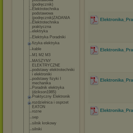
(podręcznik)
Elektrotechnik
a
podstawowa
(podręcznik)ZA
DANIA
Elektronika_Pr
Elektrotechnik
a
praktyczna
elektryka
Elektryka Poradniki
fizyka elektryka
kable
Elektronika_Pr
M1 M2 M3
MASZYNY
ELEKTRYCZNE
podstawy elektrotechnik
i
i elektroniki
podstawy fizyki I
Elektronika_Pr
mechanika
Poradnik elektryka
(dzikson1985)
Praktyczny Elektronik
rozdzielnica i osprzet
EATON
Elektronika_Pr
rozne
sep
silnik krokowy
silniki