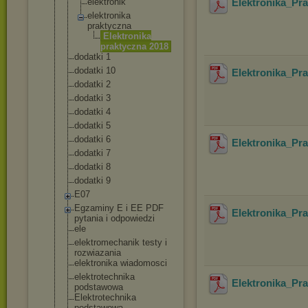
elektronik
Elektronika_Pr
elektronika
praktyczna
Elektron
ika
praktycz
na 2018
dodatki 1
dodatki 10
Elektronika_Pr
dodatki 2
dodatki 3
dodatki 4
dodatki 5
dodatki 6
Elektronika_Pr
dodatki 7
dodatki 8
dodatki 9
E07
Egzaminy E i EE PDF
Elektronika_Pr
pytania i odpowiedzi
ele
elektromechani
k testy i
rozwiazania
elektronika wiadomosci
elektrotechnik
a
Elektronika_Pr
podstawowa
Elektrotechnik
a
podstawowa