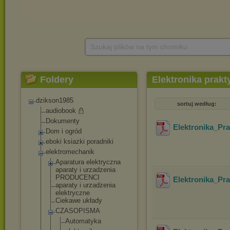
Szukaj plików na tym chomiku
Foldery
Elektronika prakt
dzikson1985
sortuj według:
audiobook
Dokumenty
Elektronika_Pr
Dom i ogród
eboki ksiazki poradniki
elektromechanik
Aparatura elektryczna
aparaty i urzadzenia
PRODUCENCI
Elektronika_Pr
aparaty i urzadzenia
elektryczne
Ciekawe układy
CZASOPISMA
Automatyka