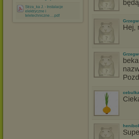
będą
Strza_ka J. - Instalacje
elektryczne i
teletechniczne.....pdf
Grzegw
Hej,
Grzegw
beka6
nazw
Pozd
cebulk
Ciek
henibo
Supe