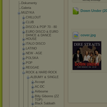
Dokumenty
Galeria
Down Under (20
MUZYKA
CHILLOUT
CLUB
DISCO & POP 70 - 80
EURO DISCO & EURO
cover
.jpg
DANCE & DANCE
HOUSE
ITALO DISCO
LATINO
NEW - AGE
POLSKA
POP
REGGAE
ROCK & HARD ROCK
ALBUMY & SINGLE
Accept
AC-DC
Airbourn
e
Billy Gibonns (ZZ
TOP)
Black Sabbath