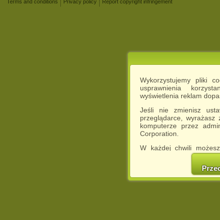
Terms and conditions
Privacy policy
Report copyright infringement
Wykorzystujemy pliki c
usprawnienia korzyst
wyświetlenia reklam dop
Jeśli nie zmienisz ust
przeglądarce, wyrażasz
komputerze przez admin
Corporation.
W każdej chwili możesz
cookies w swojej przeglą
w naszej Pol
Prze
http://chomikuj.pl/Polity
Jednocześnie informuje
może spowodować ogr
Chomikuj.pl.
W przypadku braku twojej