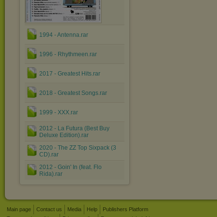
1994 - Antenna.rar
1996 - Rhythmeen.rar
2017 - Greatest Hits.rar
2018 - Greatest Songs.rar
1999 - XXX.rar
2012 - La Futura (Best Buy
Deluxe Edition).rar
2020 - The ZZ Top Sixpack (3
CD).rar
2012 - Goin' In (feat. Flo
Rida).rar
Main page
Contact us
Media
Help
Publishers Platform