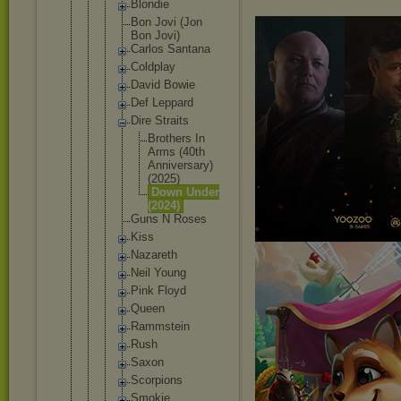
Blondie
Bon Jovi (Jon
Bon Jovi)
Carlos Santana
Coldplay
David Bowie
Def Leppard
Dire Straits
Broth
ers In
Arms (40th
Anniv
ersar
y)
(2025
)
Down Under
(2024
)
Guns N Roses
Kiss
Nazareth
Neil Young
Pink Floyd
Queen
Rammstei
n
Rush
Saxon
Scorpion
s
Smokie