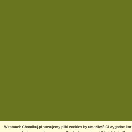
W ramach Chomikuj.pl stosujemy pliki cookies by umożliwić Ci wygodne korz