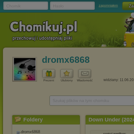
Chomik
Hasło
zapomniałem
dromx6868
widziany: 11.06.2
Prezent
Ulubiony
Wiadomość
Szukaj plików na tym chomiku
Foldery
Down Under (202
dromx6868
sortuj według: