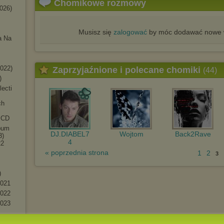
Chomikowe rozmowy
0
26)
Musisz się
zalogować
by móc dodawać nowe w
a Na
2022)
Zaprzyjaźnione i polecane chomiki
(44)
)
lecti
ch
8 CD
lbum
DJ.DIABEL7
Wojtom
Back2Rave
3)
4
22
« poprzednia strona
1
2
3
)
2021
2022
2023