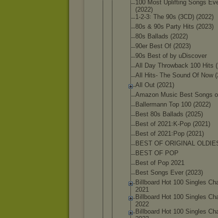
100 Most Upliftin
g Songs Ev
(2022)
1-2-3꞉ The 90s (3CD) (2022)
80s & 90s Party Hits (2023)
80s Ballads (2022)
90er Best Of (2023)
90s Best of by uDiscove
r
All Day Throwbac
k 100 Hits 
All Hits- The Sound Of Now (
All Out (2021)
Amazon Music Best Songs o
Ballerma
nn Top 100 (2022)
Best 80s Ballads (2025)
Best of 2021꞉K-P
op (2021)
Best of 2021꞉Pop (2021)
BEST OF ORIGINAL OLDIE
BEST OF POP
Best of Pop 2021
Best Songs Ever (2023)
Billboar
d Hot 100 Singles Cha
2021
Billboar
d Hot 100 Singles Cha
2022
Billboar
d Hot 100 Singles Cha