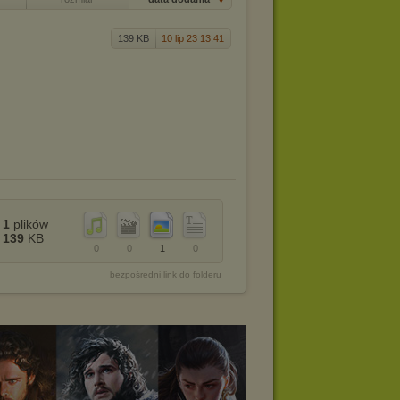
139 KB
10 lip 23 13:41
1
plików
139
KB
0
0
1
0
bezpośredni link do folderu