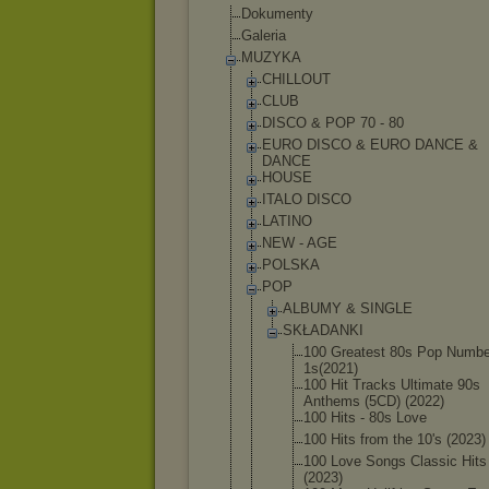
Dokumenty
Galeria
MUZYKA
CHILLOUT
CLUB
DISCO & POP 70 - 80
EURO DISCO & EURO DANCE &
DANCE
HOUSE
ITALO DISCO
LATINO
NEW - AGE
POLSKA
POP
ALBUMY & SINGLE
SKŁADANKI
100 Greatest 80s Pop Numbe
1s(2021)
100 Hit Tracks Ultimate 90s
Anthems (5CD) (2022)
100 Hits - 80s Love
100 Hits from the 10's (2023)
100 Love Songs Classic Hits
(2023)