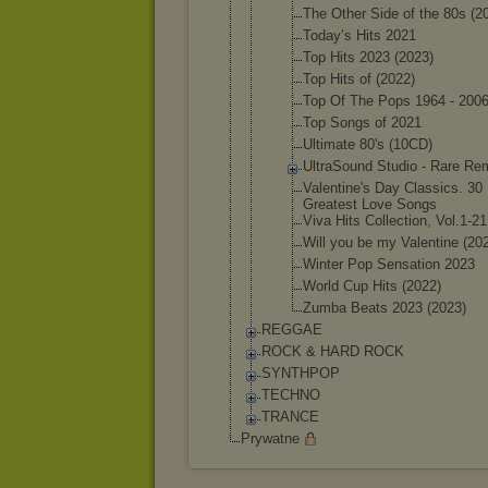
The Other Side of the 80s (2
Today’s Hits 2021
Top Hits 2023 (2023)
Top Hits of (2022)
Top Of The Pops 1964 - 200
Top Songs of 2021
Ultimate 80's (10CD)
UltraSou
nd Studio - Rare Re
Valentin
e's Day Classics
. 30
Greatest Love Songs
Viva Hits Collecti
on, Vol.1-21
Will you be my Valentin
e (20
Winter Pop Sensatio
n 2023
World Cup Hits (2022)
Zumba Beats 2023 (2023)
REGGAE
ROCK & HARD ROCK
SYNTHPOP
TECHNO
TRANCE
Prywatne