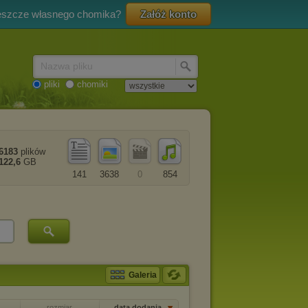
eszcze własnego chomika?
Załóż konto
Nazwa pliku
pliki
chomiki
6183
plików
122,6
GB
141
3638
0
854
Galeria
rozmiar
data dodania