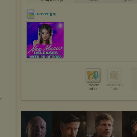
cover
.jpg
Pobierz
Zachomikuj
folder
folder
r