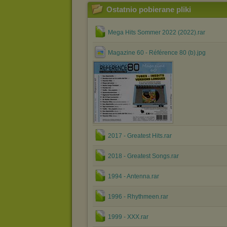
Ostatnio pobierane pliki
Mega Hits Sommer 2022 (2022).rar
Magazine 60 - Référence 80 (b).jpg
2017 - Greatest Hits.rar
2018 - Greatest Songs.rar
1994 - Antenna.rar
1996 - Rhythmeen.rar
1999 - XXX.rar