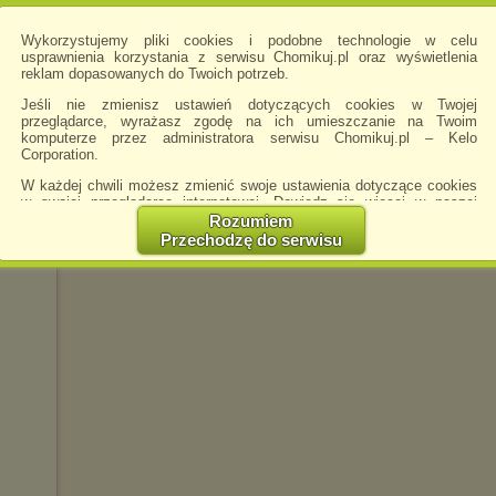
Wykorzystujemy pliki cookies i podobne technologie w celu
usprawnienia korzystania z serwisu Chomikuj.pl oraz wyświetlenia
reklam dopasowanych do Twoich potrzeb.
Jeśli nie zmienisz ustawień dotyczących cookies w Twojej
przeglądarce, wyrażasz zgodę na ich umieszczanie na Twoim
komputerze przez administratora serwisu Chomikuj.pl – Kelo
Corporation.
W każdej chwili możesz zmienić swoje ustawienia dotyczące cookies
w swojej przeglądarce internetowej. Dowiedz się więcej w naszej
Polityce Prywatności -
http://chomikuj.pl/PolitykaPrywatnosci.aspx
.
Rozumiem
Przechodzę do serwisu
Jednocześnie informujemy że zmiana ustawień przeglądarki może
spowodować ograniczenie korzystania ze strony Chomikuj.pl.
W przypadku braku twojej zgody na akceptację cookies niestety
prosimy o opuszczenie serwisu chomikuj.pl.
Wykorzystanie plików cookies
przez
Zaufanych Partnerów
(dostosowanie reklam do Twoich potrzeb, analiza skuteczności działań
marketingowych).
Wyrażenie sprzeciwu spowoduje, że wyświetlana Ci reklama nie
będzie dopasowana do Twoich preferencji, a będzie to reklama
wyświetlona przypadkowo.
Istnieje możliwość zmiany ustawień przeglądarki internetowej w
sposób uniemożliwiający przechowywanie plików cookies na