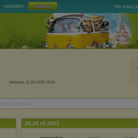
Nie masz j
zapomniałem
widziany: 11.06.2026 18:06
 na tym chomiku
26.26 of 2023
sortuj według:
nazwa
typ pliku