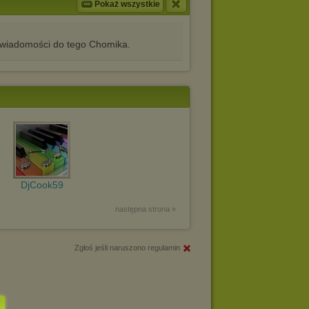
Pokaż wszystkie
iadomości do tego Chomika.
DjCook59
następna strona »
Zgłoś jeśli naruszono regulamin