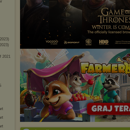
er
(2023)
2023)
f 2021
S
rt
rt
rt