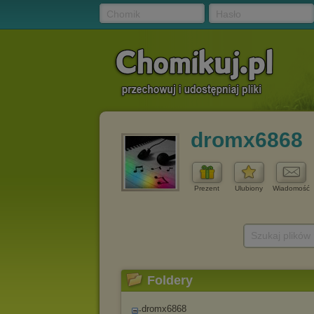
Chomik
Hasło
dromx6868
Prezent
Ulubiony
Wiadomość
Szukaj plików
Foldery
dromx6868