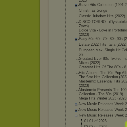
2023
Bravo Hits Collecti
on (1991-2
Christma
s Songs
Classic Jukebox Hits (2022)
DISCO TORINO - (Dyskote
k
Zywo)
Dolce Vita - Love in Portofin
o
(2023)
Easy 50s,60s,
70s,80s,
90s (
Estate 2022 Hits Italia (2022 
European Maxi Single Hit Col
on
Greatest Ever 80s Twelve In
Mixes (2022)
Greatest Hits Of The 80's - 
Hits Album - The 70s Pop A
The Star Hits Collecti
on (202
Mastermi
x Essentia
l Hits 20
(2023)
Mastermi
x Presents The 100
Collecti
on - The 80s (2019)
Mega Hits Winter 2023 (2023
New Music Releases Week 
New Music Releases Week 
New Music Releases Week 
01.01 of 2023
02.02 of 2023