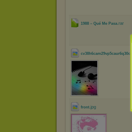
.rar
1988 – Qué Me Pasa
cv38h6cam29vp5caur6q30ca1
.jpg
front