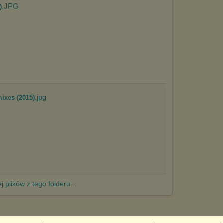
.JPG
)
.jpg
mixes (2015)
j plików z tego folderu...