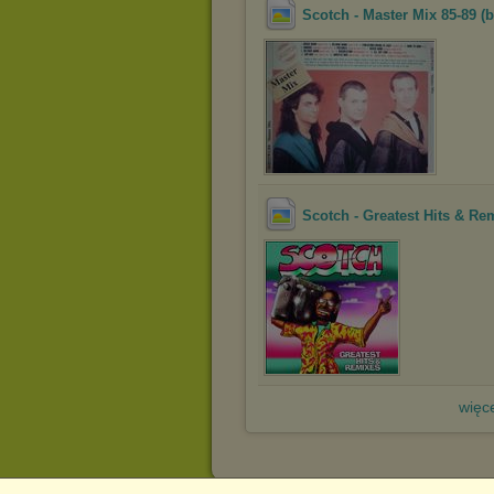
Scotch - Master Mix 85-89 (b
Scotch - Greatest Hits & Re
więce