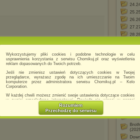
24.2
25.2
26.2
27.2
28.2
29.2
30.3
Wykorzystujemy pliki cookies i podobne technologie w celu
.jpg
6yylwcaoi9pcjcaqsqekdcakfo09b...
31.3
usprawnienia korzystania z serwisu Chomikuj.pl oraz wyświetlenia
reklam dopasowanych do Twoich potrzeb.
32.3
33.3
Jeśli nie zmienisz ustawień dotyczących cookies w Twojej
przeglądarce, wyrażasz zgodę na ich umieszczanie na Twoim
80s &
komputerze przez administratora serwisu Chomikuj.pl – Kelo
Corporation.
90s B
Best 
W każdej chwili możesz zmienić swoje ustawienia dotyczące cookies
w swojej przeglądarce internetowej. Dowiedz się więcej w naszej
Best
Polityce Prywatności -
http://chomikuj.pl/PolitykaPrywatnosci.aspx
.
Rozumiem
Bravo
Przechodzę do serwisu
Jednocześnie informujemy że zmiana ustawień przeglądarki może
Bravo
spowodować ograniczenie korzystania ze strony Chomikuj.pl.
Broth
W przypadku braku twojej zgody na akceptację cookies niestety
(202
prosimy o opuszczenie serwisu chomikuj.pl.
Down