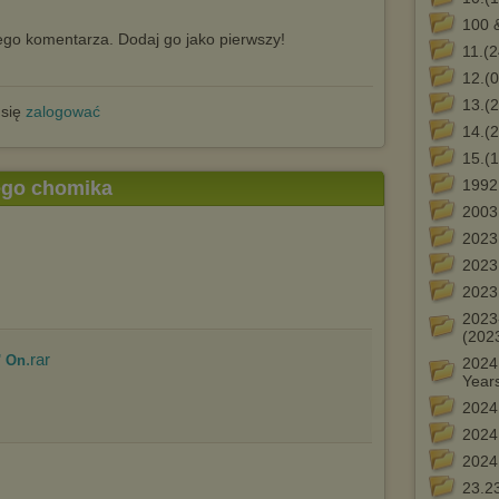
100 &
go komentarza. Dodaj go jako pierwszy!
11.(
12.(
13.(
 się
zalogować
14.(
15.(
1992
tego chomika
2003
2023
2023
2023
2023
(202
.rar
' On
2024 
Year
2024
2024
2024
23.2