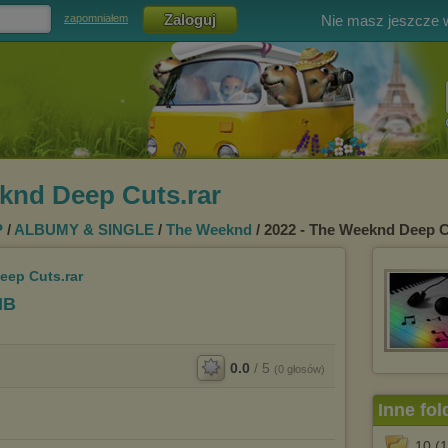
Nie masz jeszcze
zapomniałem
knd Deep Cuts.rar
P
/
ALBUMY & SINGLE
/
The Weeknd
/ 2022 - The Weeknd Deep C
eep Cuts.rar
MB
0.0
/
5
(
0
głosów)
Inne fol
10.(