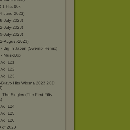
 1 Hits 90x
24-June-2023)
08-July-2023)
22-July-2023)
29-July-2023)
12-August-2023)
 - Big In Japan (Swemix Remix)
 - MusicBox
.Vol.121
.Vol.122
.Vol.123
-Bravo Hits Wiosna 2023 2CD
3)
-The Singles (The First Fifty
s)
.Vol.124
.Vol.125
.Vol.126
3 of 2023