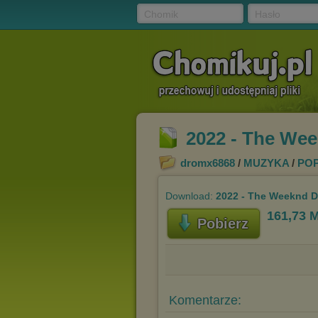
Chomik
Hasło
2022 - The Wee
dromx6868
/
MUZYKA
/
PO
Download:
2022 - The Weeknd D
161,73 
Pobierz
Komentarze: