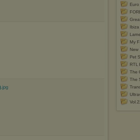
Wykorzystanie plików cookies
przez
Zaufanych Partnerów
Euro
(dostosowanie reklam do Twoich potrzeb, analiza skuteczności działań
marketingowych).
FORE
Wyrażenie sprzeciwu spowoduje, że wyświetlana Ci reklama nie
Grea
będzie dopasowana do Twoich preferencji, a będzie to reklama
Ibiz
wyświetlona przypadkowo.
Lame
Istnieje możliwość zmiany ustawień przeglądarki internetowej w
sposób uniemożliwiający przechowywanie plików cookies na
My F
urządzeniu końcowym. Można również usunąć pliki cookies,
New I
dokonując odpowiednich zmian w ustawieniach przeglądarki
internetowej.
Pet 
Pełną informację na ten temat znajdziesz pod adresem
RTL 
http://chomikuj.pl/PolitykaPrywatnosci.aspx
.
The O
The 
.jpg
Tran
)
Ultra
Vol.2