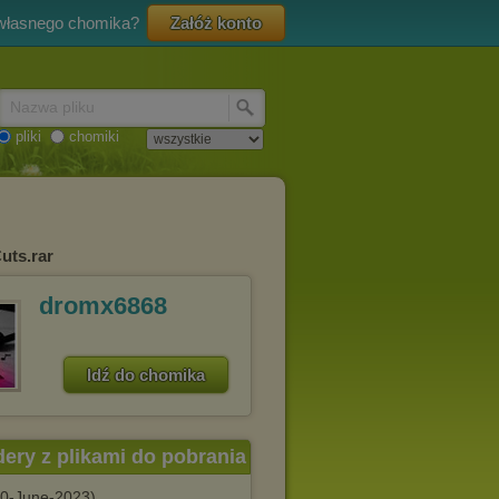
 własnego chomika?
Załóż konto
Nazwa pliku
pliki
chomiki
uts.rar
dromx6868
Idź do chomika
dery z plikami do pobrania
10-June-2023)