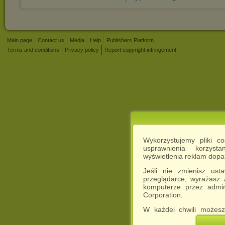
Main page
Contact us
Media
Help
Publishers Platform
Terms and conditions
Privacy policy
Report copyright infringement
Wykorzystujemy pliki c
usprawnienia korzyst
wyświetlenia reklam dop
Jeśli nie zmienisz ust
przeglądarce, wyrażasz
komputerze przez admin
Corporation.
W każdej chwili możesz
cookies w swojej przeglą