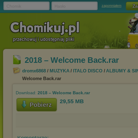
Chomik
Hasło
zapomniałem
2018 ‎– Welcome Back.rar
dromx6868
/
MUZYKA
/
ITALO DISCO
/
ALBUMY & SI
Welcome Back.rar
Download:
2018 ‎– Welcome Back.rar
29,55 MB
Pobierz