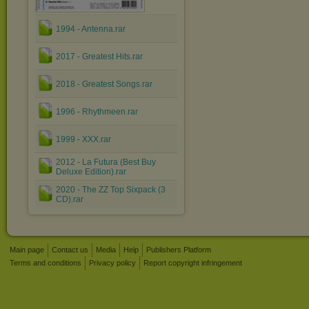
1994 - Antenna.rar
2017 - Greatest Hits.rar
2018 - Greatest Songs.rar
1996 - Rhythmeen.rar
1999 - XXX.rar
2012 - La Futura (Best Buy
Deluxe Edition).rar
2020 - The ZZ Top Sixpack (3
CD).rar
Main page
Contact us
Media
Help
Publishers Platform
Terms and conditions
Privacy policy
Report copyright infringement