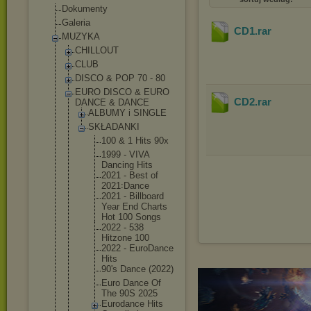
Dokumenty
Galeria
CD1
.rar
MUZYKA
CHILLOUT
CLUB
DISCO & POP 70 - 80
EURO DISCO & EURO
CD2
.rar
DANCE & DANCE
ALBUMY i SINGLE
SKŁADANKI
100 & 1 Hits 90x
1999 - VIVA
Dancing Hits
2021 - Best of
2021꞉Dan
ce
2021 - Billboar
d
Year End Charts
Hot 100 Songs
2022 - 538
Hitzone 100
2022 - EuroDanc
e
Hits
90's Dance (2022)
Euro Dance Of
The 90S 2025
Eurodanc
e Hits