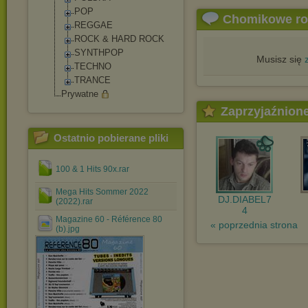
POP
Chomikowe r
REGGAE
ROCK & HARD ROCK
SYNTHPOP
Musisz się
TECHNO
TRANCE
Prywatne
Zaprzyjaźnion
Ostatnio pobierane pliki
100 & 1 Hits 90x.rar
Mega Hits Sommer 2022
DJ.DIABEL7
(2022).rar
4
Magazine 60 - Référence 80
« poprzednia strona
(b).jpg