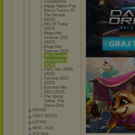
Compilat
ions
Happy Nation Pop
Dance Track's Of
The Decade
(2023)
Hits Of Today
(2023)
Mega Hits
Sommer 2022
(2022)
Mega Hits
Sommer 2023
My Favorite
Eurodanc
e 2
(2CD)
Party Hits 2000s
(2022)
Summer 2023
(2023)
Summer Hits
2023 (2023)
The Spring
Online. Pop
Dance Dirty
HOUSE
ITALO DISCO
LATINO
NEW - AGE
POLSKA