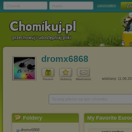
Chomik
Hasło
zapomniałem
dromx6868
widziany: 11.06.2
Prezent
Ulubiony
Wiadomość
Szukaj plików na tym chomiku
Foldery
My Favorite Euro
dromx6868
sortuj według: