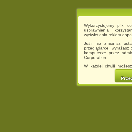
Wykorzystujemy pliki c
usprawnienia korzyst
wyświetlenia reklam dop
Jeśli nie zmienisz ust
przeglądarce, wyrażasz
komputerze przez admin
Corporation.
W każdej chwili możesz
cookies w swojej przeglą
w naszej Pol
Prze
http://chomikuj.pl/Polity
Jednocześnie informuje
może spowodować ogr
Chomikuj.pl.
W przypadku braku twojej
prosimy o opuszczenie se
Wykorzystanie plików c
(dostosowanie reklam do
działań marketingowych).