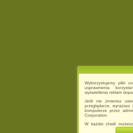
Wykorzystujemy pliki c
usprawnienia korzyst
wyświetlenia reklam dop
Jeśli nie zmienisz ust
przeglądarce, wyrażasz
komputerze przez admin
Corporation.
W każdej chwili możesz
cookies w swojej przeglą