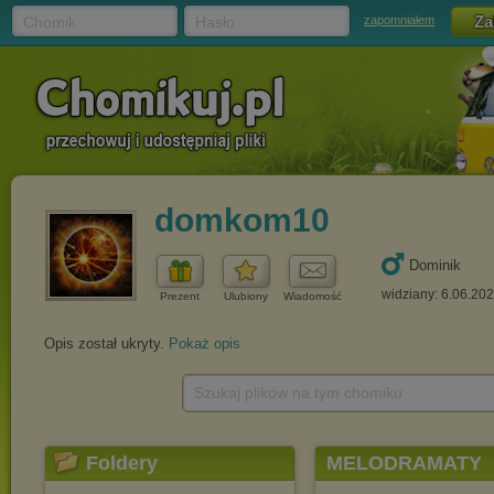
Chomik
Hasło
zapomniałem
domkom10
Dominik
widziany: 6.06.20
Prezent
Ulubiony
Wiadomość
Opis został ukryty.
Pokaż opis
Szukaj plików na tym chomiku
Foldery
MELODRAMATY