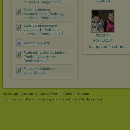
diamart
muzyczne Domkom).mp3
Czeslaw niemen-
wspomnienie1 (Podkłady
muzyczne Domkom).mp3
Czeslaw niemen-pod
papugami1 (Podkłady
muzyczne Domkom).mp3
SPOKO-
FOTECZKI
karafun_118.exe
« poprzednia strona
Brathanki-w kinie w lublinie
(Podkłady muzyczne
Domkom).mp3
Alibabki-kapitanskie
tango(1).mp3
Main page
Contact us
Media
Help
Publishers Platform
Terms and conditions
Privacy policy
Report copyright infringement