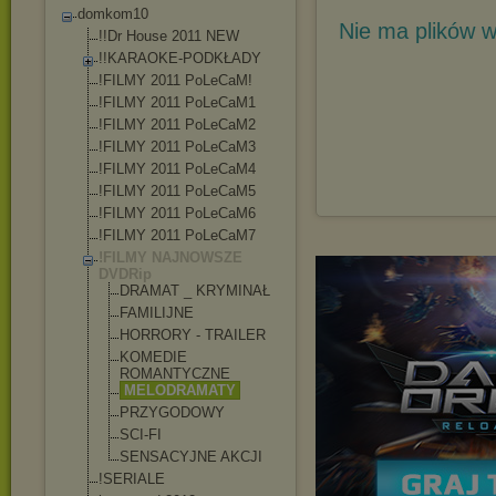
domkom10
Nie ma plików w
!!Dr House 2011 NEW
!!KARAOKE-PODKŁAD
Y
!FILMY 2011 PoLeCaM!
!FILMY 2011 PoLeCaM1
!FILMY 2011 PoLeCaM2
!FILMY 2011 PoLeCaM3
!FILMY 2011 PoLeCaM4
!FILMY 2011 PoLeCaM5
!FILMY 2011 PoLeCaM6
!FILMY 2011 PoLeCaM7
!FILMY NAJNOWSZE
DVDRip
DRAMAT _ KRYMINAŁ
FAMILIJNE
HORRORY - TRAILER
KOMEDIE
ROMANTYCZNE
MELODRAMATY
PRZYGODOWY
SCI-FI
SENSACYJNE AKCJI
!SERIALE