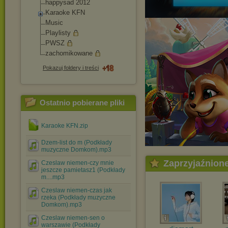
happysad 2012
Karaoke KFN
Music
Playlisty
PWSZ
zachomikowane
Pokazuj foldery i treści
Ostatnio pobierane pliki
Karaoke KFN.zip
Dzem-list do m (Podkłady
muzyczne Domkom).mp3
Zaprzyjaźnion
Czeslaw niemen-czy mnie
jeszcze pamietasz1 (Podkłady
m....mp3
Czeslaw niemen-czas jak
rzeka (Podkłady muzyczne
Domkom).mp3
Czeslaw niemen-sen o
warszawie (Podkłady