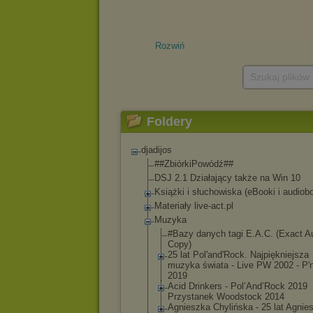
Rozwiń
Szukaj plików
Foldery
djadijos
##ZbiórkiPowódź##
DSJ 2.1 Działający także na Win 10
Książki i słuchowiska (eBooki i audiobo
Materiały live-act.pl
Muzyka
#Bazy danych tagi E.A.C. (Exact A
Copy)
25 lat Pol'and'Rock. Najpiękniejsza
muzyka świata - Live PW 2002 - P'
2019
Acid Drinkers - Pol’And’Rock 2019
Przystanek Woodstock 2014
Agnieszka Chylińska ‎- 25 lat Agnie