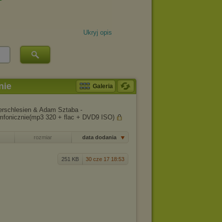
Ukryj opis
nie
Galeria
rschlesien & Adam Sztaba -
fonicznie(mp3 320 + flac + DVD9 ISO)
rozmiar
data dodania
251 KB
30 cze 17 18:53