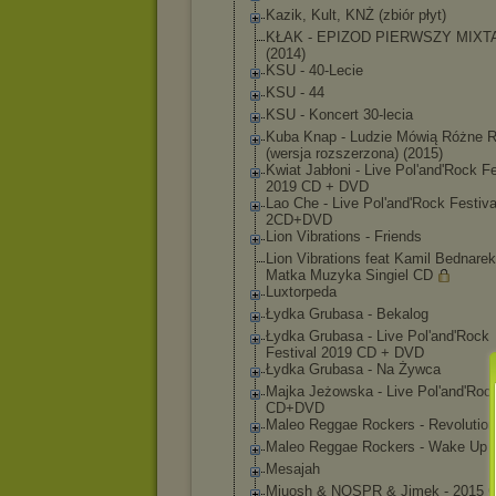
Kazik, Kult, KNŻ (zbiór płyt)
KŁAK - EPIZOD PIERWSZY MIXT
(2014)
KSU - 40-Lecie
KSU - 44
KSU - Koncert 30-lecia
Kuba Knap - Ludzie Mówią Różne 
(wersja rozszerzona) (2015)
Kwiat Jabłoni - Live Pol'and'Rock Fe
2019 CD + DVD
Lao Che - Live Pol'and'Rock Festiv
2CD+DVD
Lion Vibrations - Friends
Lion Vibrations feat Kamil Bednarek
Matka Muzyka Singiel CD
Luxtorpeda
Łydka Grubasa - Bekalog
Łydka Grubasa - Live Pol'and'Rock
Festival 2019 CD + DVD
Łydka Grubasa - Na Żywca
Majka Jeżowska - Live Pol'and'Roc
CD+DVD
Maleo Reggae Rockers - Revolution
Maleo Reggae Rockers - Wake Up
Mesajah
Miuosh & NOSPR & Jimek - 2015 