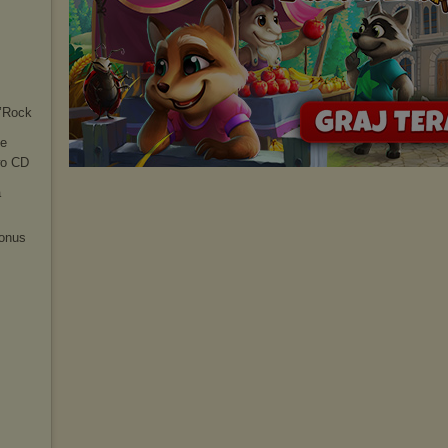
d’Rock
le
wo CD
a
bonus