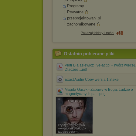
Programy
Prywatne
przeprojektowani.
pl
zachomikowane
Pokazuj foldery i treści
Ostatnio pobierane pliki
Piotr Białasiewicz live-act.pl - Twórz więcej.
Dlaczeg....pdf
Exact Audio Copy wersja 1.8.exe
Magda Gacyk - Zabawy w Boga. Ludzie o
magnetycznych pa....png
czytaj opis chomika
wersja elektroniczna
(audiobook): ...