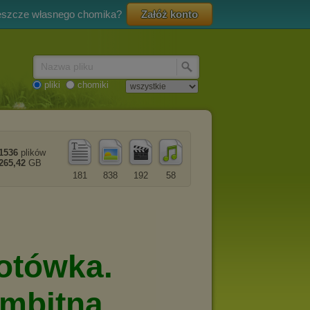
eszcze własnego chomika?
Załóż konto
Nazwa pliku
pliki
chomiki
1536
plików
265,42
GB
181
838
192
58