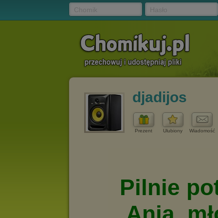
Chomik
Hasło
djadijos
Prezent
Ulubiony
Wiadomość