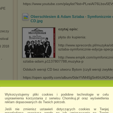
https://www.youtube.com/playlist?list=PLreiAI76Lbsv
APE
Oberschlesien & Adam Sztaba - Symfonicznie
CD
.jpg
czytaj opis:
Rzeczy
płyta do kupienia:
stival
http://www.sprecords.pl/muzyka/
al 2018
sztaba-symfonicznie-edycja-specj
http://www.empik.com/symfoniczni
 -
sztaba-adam,p1137807788,muzyka-p
Odsłuch wersji CD bez utworu Bytom (czyli wersji zwykłej
https://open.spotify.com/album/0deYVM45jjSnKhUA2K
Lista wszystkich sklepów sprzedających mp3 i streamują
k 2019
http://www.soundline.biz/OberschlesienAdamSztabaSymf
Wykorzystujemy pliki cookies i podobne technologie w celu
usprawnienia korzystania z serwisu Chomikuj.pl oraz wyświetlenia
reklam dopasowanych do Twoich potrzeb.
Jeśli nie zmienisz ustawień dotyczących cookies w Twojej
CD +
przeglądarce, wyrażasz zgodę na ich umieszczanie na Twoim