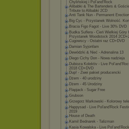
Chylińskiej i Pol’and’Rock
Alibabki & The Bartenders & Goście
Tribute to Alibabki 2CD
Anti Tank Nun - Permanent Erectio
Big Cyc - Przystanek Wolność. Kon
Bracia Figo Fagot ‎- Live 30% DVD
Budka Suflera - Cień Wielkiej Góry 
Przystanek Woodstock 2014 2CD
Cugowscy - Ostatni raz CD+DVD
Damian Syjonfam
Dewódzki & Nieć - Adrenalina 13
Diego Cichy Don - Nowa nadzieja
Dubioza Kolektiv - Live Pol’and’Ro
2018 CD+DVD
Dup! - Zwei pakiet producencki
Dżem - 40 urodziny
Dżem - 45 Urodziny
Flapjack - Sugar Free
Grubson
Grzegorz Markowski - Kolorowy tel
Happysad - Live Pol'and'Rock Festi
2019
House of Death
Kamil Bednarek - Talizman
Kasia Kowalska - Live Pol’and’Roc