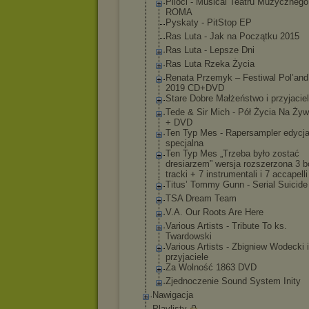
Piloci - Musical Teatru Muzycznego
ROMA
Pyskaty - PitStop EP
Ras Luta - Jak na Początku 2015
Ras Luta - Lepsze Dni
Ras Luta Rzeka Życia
Renata Przemyk ‎– Festiwal Pol’an
2019 CD+DVD
Stare Dobre Małżeństwo i przyjacie
Tede & Sir Mich - Pół Życia Na Ży
+ DVD
Ten Typ Mes - Rapersampler edycj
specjalna
Ten Typ Mes „Trzeba było zostać
dresiarzem” wersja rozszerzona 3 
tracki + 7 instrumentali i 7 accapelli
Titus’ Tommy Gunn - Serial Suicide
TSA Dream Team
V.A. Our Roots Are Here
Various Artists - Tribute To ks.
Twardowski
Various Artists - Zbigniew Wodecki i
przyjaciele
Za Wolność 1863 DVD
Zjednoczenie Sound System Inity
Nawigacja
Playlisty