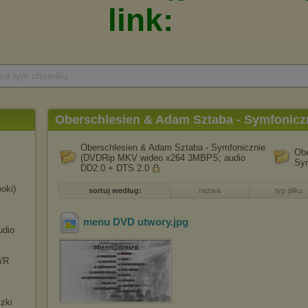
 na tym chomiku
Oberschlesien & Adam Sztaba - Symfonicz
Oberschlesien & Adam Sztaba - Symfonicznie
Obe
(DVDRip MKV wideo x264 3MBPS; audio
Sym
DD2.0 + DTS 2.0
oki)
sortuj według:
nazwa
typ pliku
menu DVD utwory
.jpg
udio
n'R
szki