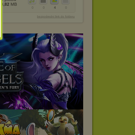
0,82
MB
0
0
4
0
bezpośredni link do folderu