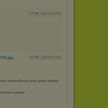
275 KB
30 cze 17 18:52
 DVD
.jpg
271 KB
23 maj 17 13:46
lesien-oberschlesien-amp-adam-sztaba-
chlesien-sztaba-