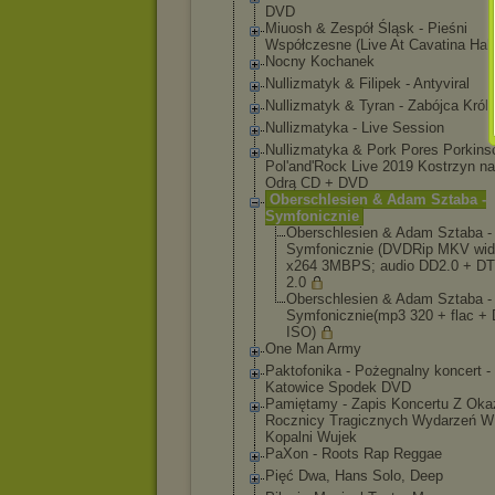
DVD
Miuosh & Zespół Śląsk - Pieśni
Współczesne (Live At Cavatina Hall
Nocny Kochanek
Nullizmatyk & Filipek - Antyviral
Nullizmatyk & Tyran - Zabójca Król
Nullizmatyka - Live Session
Nullizmatyka & Pork Pores Porkins
Pol'and'Rock Live 2019 Kostrzyn n
Odrą CD + DVD
Oberschlesien & Adam Sztaba -
Symfonicznie
Oberschlesi
en & Adam Sztaba -
Symfoniczni
e (DVDRip MKV wi
x264 3MBPS; audio DD2.0 + D
2.0
Oberschlesi
en & Adam Sztaba -
Symfoniczni
e(mp3 320 + flac +
ISO)
One Man Army
Paktofonika - Pożegnalny koncert -
Katowice Spodek DVD
Pamiętamy - Zapis Koncertu Z Okaz
Rocznicy Tragicznych Wydarzeń W
Kopalni Wujek
PaXon - Roots Rap Reggae
Pięć Dwa, Hans Solo, Deep