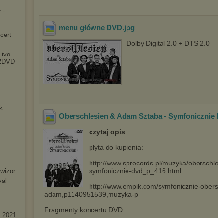
 -
n
menu główne DVD
.jpg
cert
Dolby Digital 2.0 + DTS 2.0
Live
+2DVD
ck
Oberschlesien & Adam Sztaba - Symfonicznie
czytaj opis
płyta do kupienia:
http://www.sprecords.pl/muzyka/obersch
symfonicznie-dvd_p_416.html
ewizor
val
http://www.empik.com/symfonicznie-obers
adam,p1140951539,muzyka-p
Fragmenty koncertu DVD:
k 2021