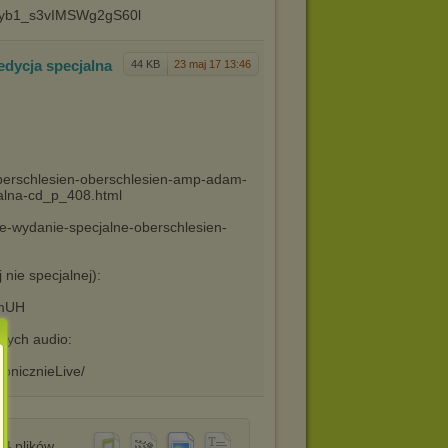
5EVyb1_s3vIMSWg2gS60l
 edycja
specjalna
44 KB
23 maj 17 13:46
oberschlesien-oberschlesien-amp-adam-
alna-cd_p_408.html
e-wydanie-specjalne-oberschlesien-
 nie specjalnej):
zmUH
cych audio:
onicznieLive/
4
plików