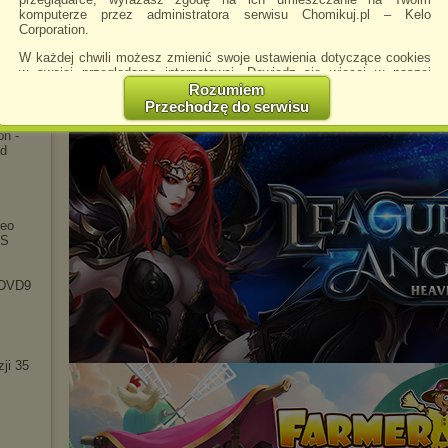
komputerze przez administratora serwisu Chomikuj.pl – Kelo
Pobierz
Zachomikuj
Corporation.
folder
folder
)
W każdej chwili możesz zmienić swoje ustawienia dotyczące cookies
w swojej przeglądarce internetowej. Dowiedz się więcej w naszej
Polityce Prywatności -
http://chomikuj.pl/PolitykaPrywatnosci.aspx
.
Rozumiem
owej
Przechodzę do serwisu
Jednocześnie informujemy że zmiana ustawień przeglądarki może
spowodować ograniczenie korzystania ze strony Chomikuj.pl.
on -
ad
W przypadku braku twojej zgody na akceptację cookies niestety
prosimy o opuszczenie serwisu chomikuj.pl.
Wykorzystanie plików cookies
przez
Zaufanych Partnerów
(dostosowanie reklam do Twoich potrzeb, analiza skuteczności działań
deo
marketingowych).
TS
Wyrażenie sprzeciwu spowoduje, że wyświetlana Ci reklama nie
będzie dopasowana do Twoich preferencji, a będzie to reklama
 DVD9
wyświetlona przypadkowo.
Istnieje możliwość zmiany ustawień przeglądarki internetowej w
sposób uniemożliwiający przechowywanie plików cookies na
urządzeniu końcowym. Można również usunąć pliki cookies,
dokonując odpowiednich zmian w ustawieniach przeglądarki
ji 35
internetowej.
Pełną informację na ten temat znajdziesz pod adresem
http://chomikuj.pl/PolitykaPrywatnosci.aspx
.