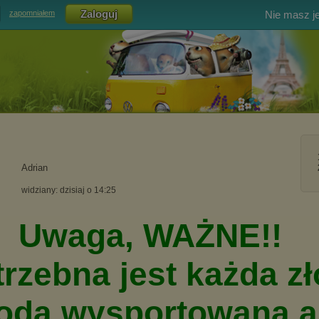
Nie masz j
zapomniałem
Adrian
widziany: dzisiaj o 14:25