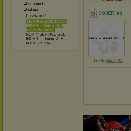
Dokumenty
Galeria
COVER
.jpg
Prywatne
REMIX-SERVICE-SOL
INGEN_-_Remix_&_B
reaks_Volume6
REMIX-SERVICE-SOL
INGEN_-_Remix_&_B
reaks_Volume7
z chomika
Smoky69