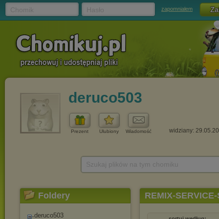
Chomik
Hasło
zapomniałem
deruco503
widziany: 29.05.2
Prezent
Ulubiony
Wiadomość
Szukaj plików na tym chomiku
Foldery
REMIX-SERVICE-
deruco503
sortuj według: