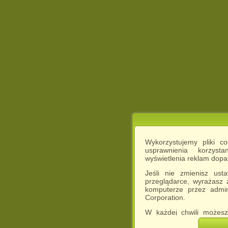
Wykorzystujemy pliki c
usprawnienia korzyst
wyświetlenia reklam dop
Jeśli nie zmienisz ust
przeglądarce, wyrażasz
komputerze przez admin
Corporation.
W każdej chwili możesz
cookies w swojej przeglą