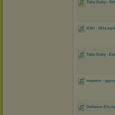
Tabu Duby - Sel
KSU - 1914
.mp
Tabu Duby - Ea
emperor - gyps
Defiance 3!!s
.m