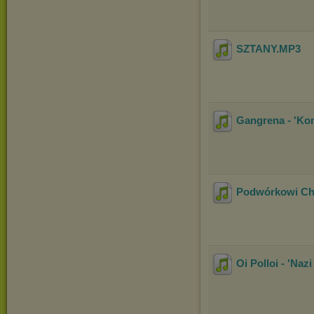
SZTANY
.MP3
Gangrena - 'Kon
Podwórkowi Chu
Oi Polloi - 'Naz