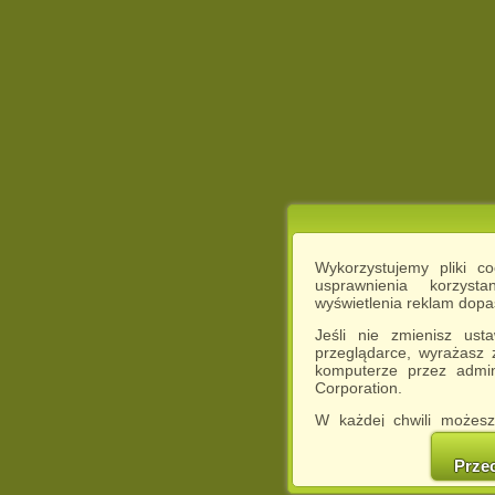
Wykorzystujemy pliki c
usprawnienia korzyst
wyświetlenia reklam dop
Jeśli nie zmienisz ust
przeglądarce, wyrażasz
komputerze przez admin
Corporation.
W każdej chwili możesz
cookies w swojej przeglą
w naszej Pol
Prze
http://chomikuj.pl/Polity