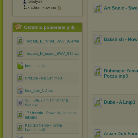
teledyski
zachomikowane
Art Sonic - Swe
Ostatnio pobierane pliki
Bakshish - Now
Toccata_E_minor_BWV_914.wav
Toccata_D_major_BWV_912.wav
boot_usb.zip
Dubmajor Yama 
Poczu
.mp3
Urszula - Na Sen.mp3
free_dos_CD.iso
VirtualBox-5.0.12-104815-
Duba - A1
.mp3
Win.exe
17.Urszula - Powiedz, ile masz
lat.mp3
Kapitan Nemo - Twoja
Lorelei.mp3
Asian Dub Foun