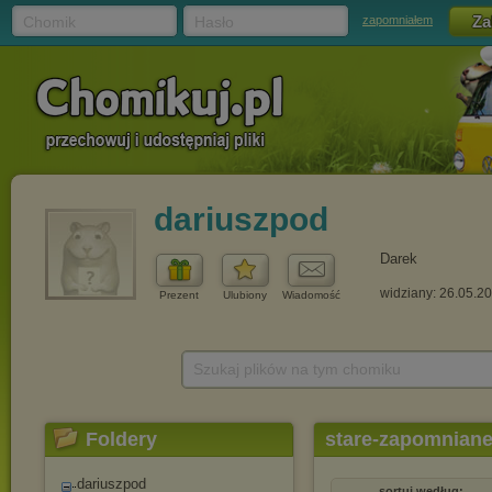
Chomik
Hasło
zapomniałem
dariuszpod
Darek
widziany: 26.05.2
Prezent
Ulubiony
Wiadomość
Szukaj plików na tym chomiku
Foldery
stare-zapomniane
dariuszpod
sortuj według: