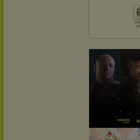
Odt
fo