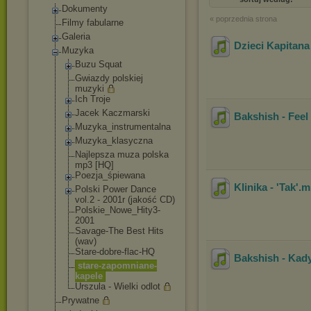
Dokumenty
« poprzednia strona
Filmy fabularne
Galeria
Dzieci Kapitana
Muzyka
Buzu Squat
Gwiazdy polskiej
muzyki
Ich Troje
Jacek Kaczmarski
Bakshish - Feel 
Muzyka_instrum
entalna
Muzyka_klasycz
na
Najlepsza muza polska
mp3 [HQ]
Poezja_śpiewan
a
Klinika - 'Tak'
.
Polski Power Dance
vol.2 - 2001r (jakość CD)
Polskie_Nowe_H
ity3-
2001
Savage-The Best Hits
(wav)
Stare-dobre-fl
ac-HQ
Bakshish - Kad
stare-zapomnia
ne-
kapele
Urszula - Wielki odlot
Prywatne