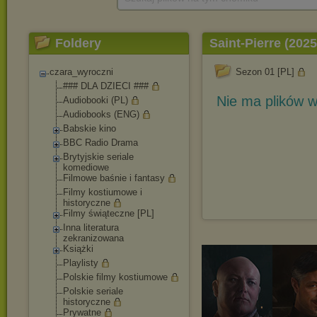
Foldery
Saint-Pierre (2025 
czara_wyroczni
Sezon 01 [PL]
### DLA DZIECI ###
Nie ma plików w
Audiobooki (PL)
Audiobooks (ENG)
Babskie kino
BBC Radio Drama
Brytyjskie seriale
komediowe
Filmowe baśnie i fantasy
Filmy kostiumowe i
historyczne
Filmy świąteczne [PL]
Inna literatura
zekranizowana
Książki
Playlisty
Polskie filmy kostiumowe
Polskie seriale
historyczne
Prywatne