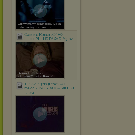
Gdy w małym miasteczku Eden
Lake zostaje zamordowa ...
Candice Renoir S01E06 -
Lektor PL - HDTV.XviD-Mg.avi
Sezon 1 z polskim
lektorem"Candice Renoir" - ...
The Avengers (Rewolwer i
melonik 1961-1968) - S06E08
-....avi