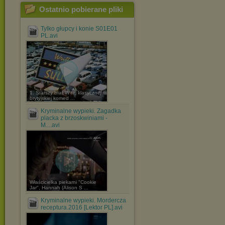
Ostatnio pobierane pliki
Tylko głupcy i konie S01E01
PL.avi
1. Starszy brat W tej klasycznej
brytyjskiej komed ...
Kryminalne wypieki. Zagadka
placka z brzoskwiniami -
M....avi
Właścicielka piekarni "Cookie
Jar", Hannah (Alison S ...
Kryminalne wypieki. Mordercza
receptura.2016 [Lektor PL].avi