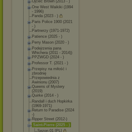
Ojciec Brown (2013 - )
One West Waikiki (1994
- 1996)
Panda (2023 - )
Paris Police 1900 (2021
- )
Partnerzy (1971-1972)
Patience (2025 - )
Perry Mason (2020 - )
Podejrzenia pana
Whichera (2011 - 2014))
PPZWGD (2024 - )
Professor T. (2021 - )
Przepisy na miłość i
zbrodnię
Przepowiednia z
Awinionu (2007)
Queens of Mystery
(2019)
Quirke (2014 - )
Randall i duch Hopkirka
(1969-1971)
Return to Paradise (2024
-)
Ripper Street (2012-)
Saint-Pierre (2025 - )
Sezon 01 [PL]