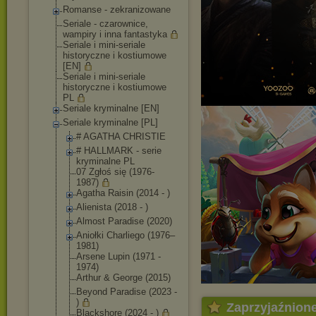
Romanse - zekranizowane
Seriale - czarownice,
wampiry i inna fantastyka
Seriale i mini-seriale
historyczne i kostiumowe
[EN]
Seriale i mini-seriale
historyczne i kostiumowe
PL
Seriale kryminalne [EN]
Seriale kryminalne [PL]
# AGATHA CHRISTIE
# HALLMARK - serie
kryminalne PL
07 Zgłoś się (1976-
1987)
Agatha Raisin (2014 - )
Alienista (2018 - )
Almost Paradise (2020)
Aniołki Charliego (1976–
1981)
Arsene Lupin (1971 -
1974)
Arthur & George (2015)
Beyond Paradise (2023 -
)
Zaprzyjaźnion
Blackshore (2024 - )