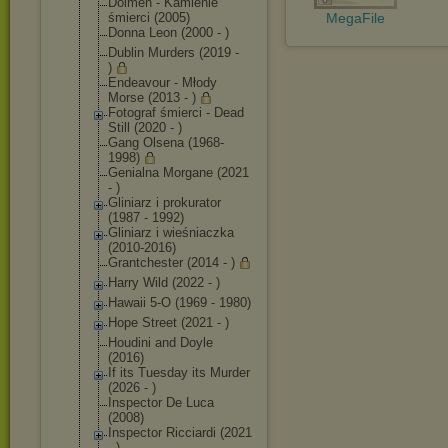
Dolmen - Kamienie
śmierci (2005)
MegaFile
Donna Leon (2000 - )
Dublin Murders (2019 -
)
Endeavour - Młody
Morse (2013 - )
Fotograf śmierci - Dead
Still (2020 - )
Gang Olsena (1968-
1998)
Genialna Morgane (2021
- )
Gliniarz i prokurator
(1987 - 1992)
Gliniarz i wieśniaczka
(2010-2016)
Grantchester (2014 - )
Harry Wild (2022 - )
Hawaii 5-O (1969 - 1980)
Hope Street (2021 - )
Houdini and Doyle
(2016)
If its Tuesday its Murder
(2026 - )
Inspector De Luca
(2008)
Inspector Ricciardi (2021
- )