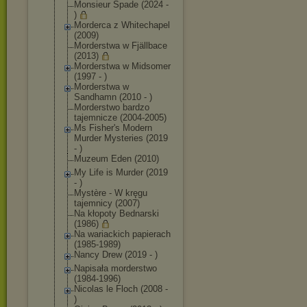
Monsieur Spade (2024 -
)
Morderca z Whitechapel
(2009)
Morderstwa w Fjällbace
(2013)
Morderstwa w Midsomer
(1997 - )
Morderstwa w
Sandhamn (2010 - )
Morderstwo bardzo
tajemnicze (2004-2005)
Ms Fisher's Modern
Murder Mysteries (2019
- )
Muzeum Eden (2010)
My Life is Murder (2019
- )
Mystère - W kręgu
tajemnicy (2007)
Na kłopoty Bednarski
(1986)
Na wariackich papierach
(1985-1989)
Nancy Drew (2019 - )
Napisała morderstwo
(1984-1996)
Nicolas le Floch (2008 -
)