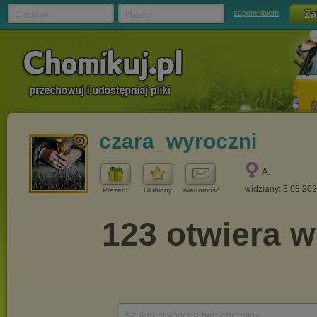
Chomik
Hasło
zapomniałem
czara_wyroczni
A.
widziany: 3.08.20
Prezent
Ulubiony
Wiadomość
Szukaj plików na tym chomiku