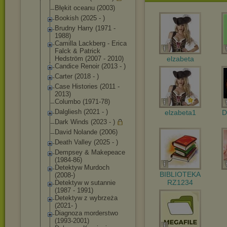
Błękit oceanu (2003)
Bookish (2025 - )
Brudny Harry (1971 -
1988)
Camilla Lackberg - Erica
Falck & Patrick
Hedström (2007 - 2010)
elzabeta
Candice Renoir (2013 - )
Carter (2018 - )
Case Histories (2011 -
2013)
Columbo (1971-78)
Dalgliesh (2021 - )
elzabeta1
D
Dark Winds (2023 - )
David Nolande (2006)
Death Valley (2025 - )
Dempsey & Makepeace
(1984-86)
Detektyw Murdoch
BIBLIOTEKA
(2008-)
RZ1234
Detektyw w sutannie
(1987 - 1991)
Detektyw z wybrzeża
(2021- )
Diagnoza morderstwo
(1993-2001)