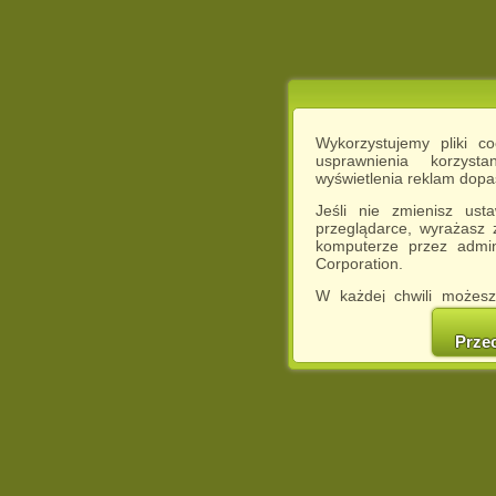
Wykorzystujemy pliki c
usprawnienia korzyst
wyświetlenia reklam dop
Jeśli nie zmienisz ust
przeglądarce, wyrażasz
komputerze przez admin
Corporation.
W każdej chwili możesz
cookies w swojej przeglą
w naszej Pol
Prze
http://chomikuj.pl/Polity
Jednocześnie informuje
może spowodować ogr
Chomikuj.pl.
W przypadku braku twojej
prosimy o opuszczenie se