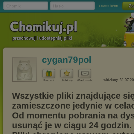
Chomik
Hasło
zapomniałem
cygan79pol
widziany: 31.07.2
Prezent
Ulubiony
Wiadomość