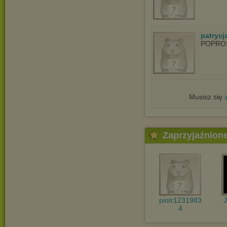
patrycja
POPRO
Musisz się
Zaprzyjaźnion
piotr1231983
4