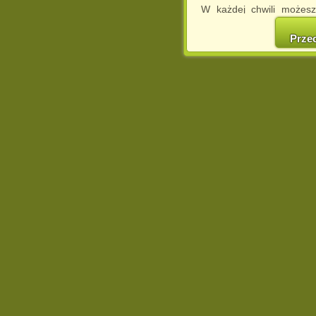
W każdej chwili możesz
cookies w swojej przeglą
w naszej Pol
Prze
http://chomikuj.pl/Polity
Jednocześnie informuje
może spowodować ogr
Chomikuj.pl.
W przypadku braku twojej
prosimy o opuszczenie se
Wykorzystanie plików c
(dostosowanie reklam do
działań marketingowych).
Wyrażenie sprzeciwu spo
będzie dopasowana do Tw
wyświetlona przypadkowo
Istnieje możliwość zmian
sposób uniemożliwiając
urządzeniu końcowym. M
dokonując odpowiednich
internetowej.
Pełną informację na 
http://chomikuj.pl/Polity