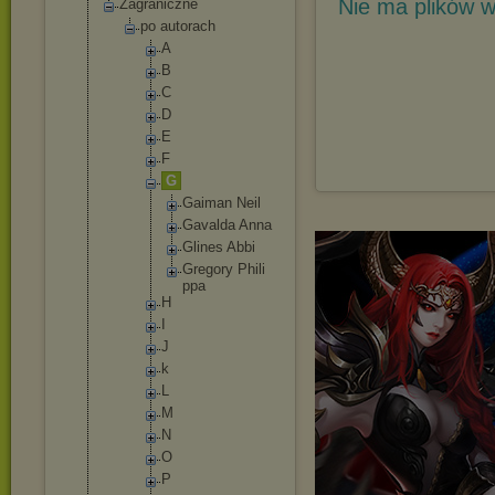
Nie ma plików w
Zagraniczne
po autorach
A
B
C
D
E
F
G
Gaima
n Neil
Gaval
da Anna
Gline
s Abbi
Grego
ry Phili
ppa
H
I
J
k
L
M
N
O
P