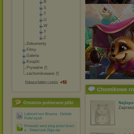
R
S
T
U
W
Y
Z
Dokumenty
Filmy
Galeria
Książki
Prywatne
zachomikowane
Pokazuj foldery i treści
Chomikowe r
Ostatnio pobierane pliki
Najlep
Zapras
Labirynt von Brauna - Debski
Rafal.epub
Prowadz swoj plug przez kosci
u - Tokarczuk Olga.zip