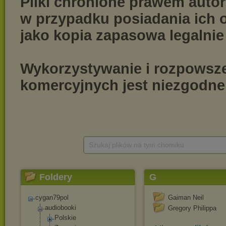
Szukaj plików na tym chomiku
Foldery
G
cygan79pol
Gaiman Neil
audiobooki
Gregory Philippa
Polskie