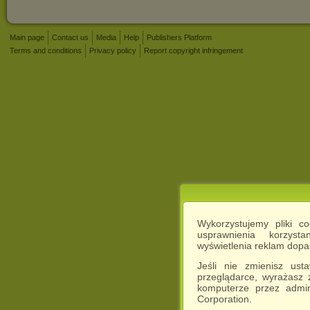
Main page
Contact us
Media
Help
Publishers Platform
Terms and conditions
Privacy policy
Report copyright infringement
Wykorzystujemy pliki c
usprawnienia korzyst
wyświetlenia reklam dop
Jeśli nie zmienisz ust
przeglądarce, wyrażasz
komputerze przez admin
Corporation.