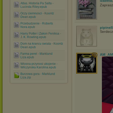
izabela
Atlas. Historia Pa Salta -
Zaprasz
Lucinda Riley.epub
Oczy ciemnosci - Koontz
Dean.epub
Przebudzenie - Roberts
Nora.epub
pipinel
Serdecz
Harry Potter i Zakon Feniksa -
J. K. Rowling.epub
Dom na krancu swiata - Koontz
Dean.epub
Farma perel - Marklund
AM_AM
Liza.epub
Wiosna przynosi ukojenie -
Wilczynska Karolina.epub
Burzowa gora - Marklund
Liza.zip